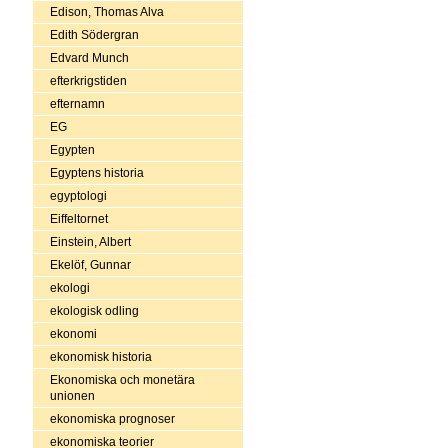
Edison, Thomas Alva
Edith Södergran
Edvard Munch
efterkrigstiden
efternamn
EG
Egypten
Egyptens historia
egyptologi
Eiffeltornet
Einstein, Albert
Ekelöf, Gunnar
ekologi
ekologisk odling
ekonomi
ekonomisk historia
Ekonomiska och monetära
unionen
ekonomiska prognoser
ekonomiska teorier