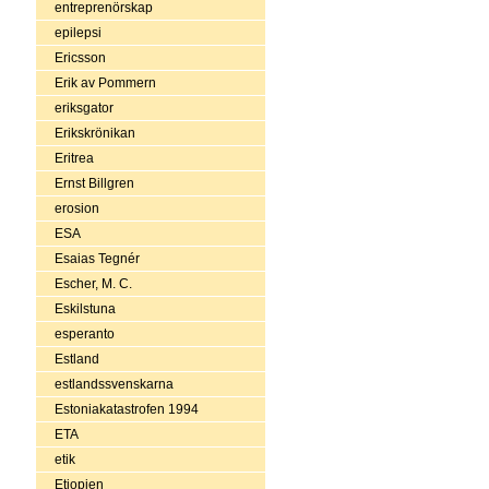
entreprenörskap
epilepsi
Ericsson
Erik av Pommern
eriksgator
Erikskrönikan
Eritrea
Ernst Billgren
erosion
ESA
Esaias Tegnér
Escher, M. C.
Eskilstuna
esperanto
Estland
estlandssvenskarna
Estoniakatastrofen 1994
ETA
etik
Etiopien