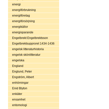
energi
energiförbrukning
energiföretag
energiförsörjning
energikällor
energisparande
Engelbrekt Engelbrektsson
Engelbrektsupproret 1434-1436
engelsk litteraturhistoria
engelsk skönlitteratur
engelska
England
Englund, Peter
Engström, Albert
enhörningar
Enid Blyton
enkäter
ensamhet
entomologi