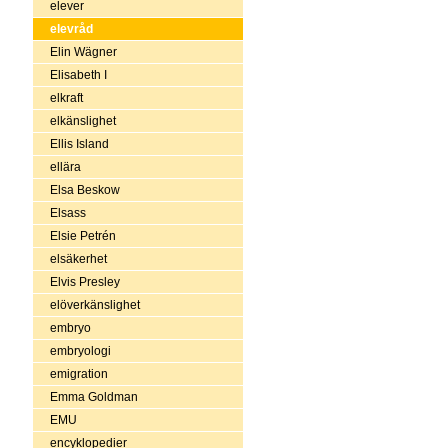
elever
elevråd
Elin Wägner
Elisabeth I
elkraft
elkänslighet
Ellis Island
ellära
Elsa Beskow
Elsass
Elsie Petrén
elsäkerhet
Elvis Presley
elöverkänslighet
embryo
embryologi
emigration
Emma Goldman
EMU
encyklopedier