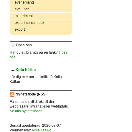
evenemang
evolution
experiment
experimentell rock
export
Tipsa oss
Har du ett bra tips på en länk?
Tipsa
oss!
Kolla Källan
Lär dig mer om källkritik på Kolla
Källan
Nyhetsflöde (RSS)
Få senaste nytt direkt till din
webbläsare, intranät eller webbplats.
Se alla nyhetsflöden.
Senast uppdaterad: 2026-08-07
Webbansvar:
Alma Taawo