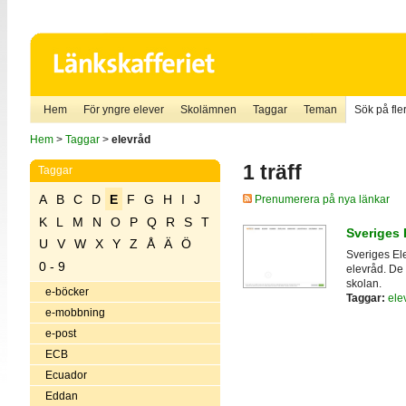
Hem
För yngre elever
Skolämnen
Taggar
Teman
Sök på fler
Hem
>
Taggar
>
elevråd
1 träff
Taggar
A
B
C
D
E
F
G
H
I
J
Prenumerera på nya länkar
K
L
M
N
O
P
Q
R
S
T
Sveriges 
U
V
W
X
Y
Z
Å
Ä
Ö
Sveriges El
0 - 9
elevråd. De 
skolan.
e-böcker
Taggar:
ele
e-mobbning
e-post
ECB
Ecuador
Eddan