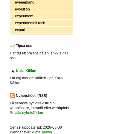
evenemang
evolution
experiment
experimentell rock
export
Tipsa oss
Har du ett bra tips på en länk?
Tipsa
oss!
Kolla Källan
Lär dig mer om källkritik på Kolla
Källan
Nyhetsflöde (RSS)
Få senaste nytt direkt till din
webbläsare, intranät eller webbplats.
Se alla nyhetsflöden.
Senast uppdaterad: 2026-08-08
Webbansvar:
Alma Taawo