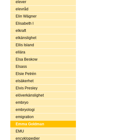
elever
elevråd
Elin Wägner
Elisabeth I
elkraft
elkänslighet
Ellis Island
ellära
Elsa Beskow
Elsass
Elsie Petrén
elsäkerhet
Elvis Presley
elöverkänslighet
embryo
embryologi
emigration
Emma Goldman
EMU
encyklopedier