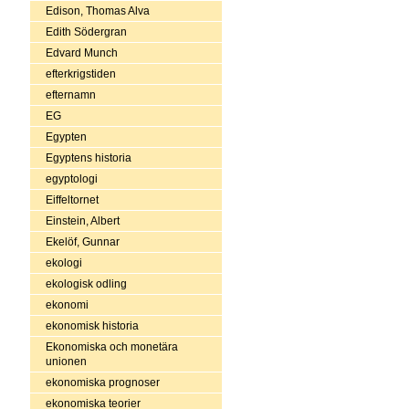
Edison, Thomas Alva
Edith Södergran
Edvard Munch
efterkrigstiden
efternamn
EG
Egypten
Egyptens historia
egyptologi
Eiffeltornet
Einstein, Albert
Ekelöf, Gunnar
ekologi
ekologisk odling
ekonomi
ekonomisk historia
Ekonomiska och monetära
unionen
ekonomiska prognoser
ekonomiska teorier