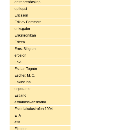
entreprenörskap
epilepsi
Ericsson
Erik av Pommern
eriksgator
Erikskrönikan
Eritrea
Ernst Billgren
erosion
ESA
Esaias Tegnér
Escher, M. C.
Eskilstuna
esperanto
Estland
estlandssvenskarna
Estoniakatastrofen 1994
ETA
etik
Etiopien