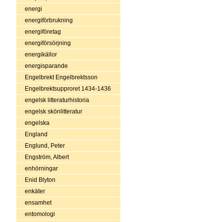
energi
energiförbrukning
energiföretag
energiförsörjning
energikällor
energisparande
Engelbrekt Engelbrektsson
Engelbrektsupproret 1434-1436
engelsk litteraturhistoria
engelsk skönlitteratur
engelska
England
Englund, Peter
Engström, Albert
enhörningar
Enid Blyton
enkäter
ensamhet
entomologi