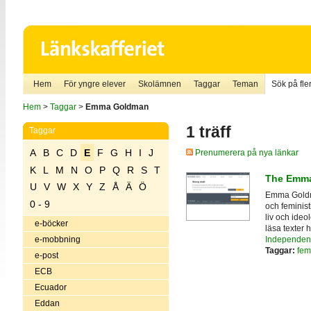
Hem
För yngre elever
Skolämnen
Taggar
Teman
Sök på fler
Hem
>
Taggar
>
Emma Goldman
1 träff
Taggar
A
B
C
D
E
F
G
H
I
J
Prenumerera på nya länkar
K
L
M
N
O
P
Q
R
S
T
The Emma
U
V
W
X
Y
Z
Å
Ä
Ö
Emma Goldma
0 - 9
och feminist
liv och ideo
e-böcker
läsa texter h
Independence
e-mobbning
Taggar:
fem
e-post
ECB
Ecuador
Eddan