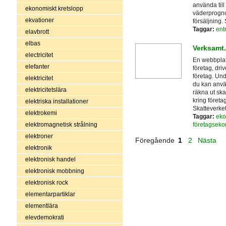
använda till 
ekonomiskt kretslopp
väderprognos
ekvationer
försäljning.
Taggar:
ent
elavbrott
elbas
Verksamt
electricitet
En webbplat
elefanter
företag, dri
företag. Und
elektricitet
du kan använ
elektricitetslära
räkna ut ska
kring föret
elektriska installationer
Skatteverket
elektrokemi
Taggar:
eko
företagsek
elektromagnetisk strålning
elektroner
Föregående
1
2
Nästa
elektronik
elektronisk handel
elektronisk mobbning
elektronisk rock
elementarpartiklar
elementlära
elevdemokrati