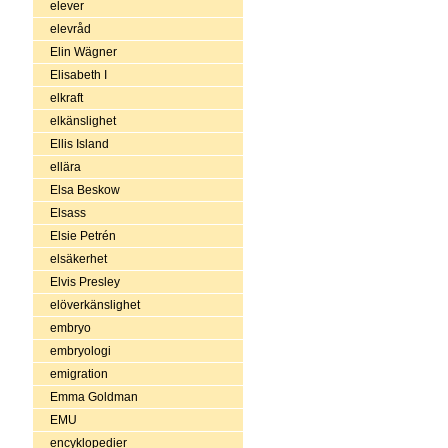
elever
elevråd
Elin Wägner
Elisabeth I
elkraft
elkänslighet
Ellis Island
ellära
Elsa Beskow
Elsass
Elsie Petrén
elsäkerhet
Elvis Presley
elöverkänslighet
embryo
embryologi
emigration
Emma Goldman
EMU
encyklopedier