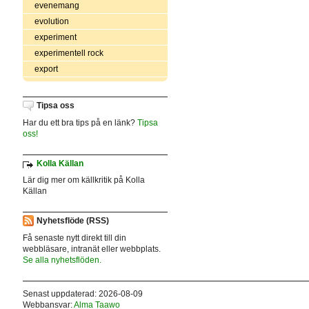
evenemang
evolution
experiment
experimentell rock
export
Tipsa oss
Har du ett bra tips på en länk?
Tipsa
oss!
Kolla Källan
Lär dig mer om källkritik på Kolla
Källan
Nyhetsflöde (RSS)
Få senaste nytt direkt till din
webbläsare, intranät eller webbplats.
Se alla nyhetsflöden.
Senast uppdaterad: 2026-08-09
Webbansvar:
Alma Taawo