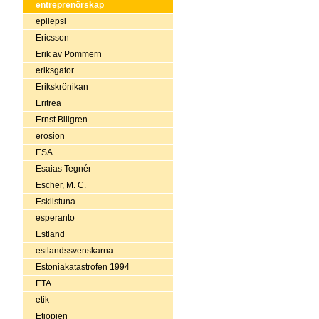
entreprenörskap
epilepsi
Ericsson
Erik av Pommern
eriksgator
Erikskrönikan
Eritrea
Ernst Billgren
erosion
ESA
Esaias Tegnér
Escher, M. C.
Eskilstuna
esperanto
Estland
estlandssvenskarna
Estoniakatastrofen 1994
ETA
etik
Etiopien