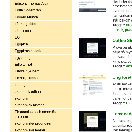
Här hittar 
Edison, Thomas Alva
arbetsmarkn
Edith Södergran
även en del
samverkan m
Edvard Munch
står bakom 
efterkrigstiden
Taggar:
arb
praktik
,
pra
efternamn
EG
Coffee S
Egypten
Prova på att 
Egyptens historia
sälja så my
ansvarar för 
egyptologi
kaffe ska se
Eiffeltornet
Taggar:
ent
Einstein, Albert
Ung före
Ekelöf, Gunnar
Är du nyfike
ekologi
ett UF-före
ekologisk odling
företagsamhe
gäller för de
ekonomi
Taggar:
UF-
ekonomisk historia
Ekonomiska och monetära
Lemonade
unionen
Att starta e
ekonomiska prognoser
att tänka på
ekonomiska teorier
litet företa