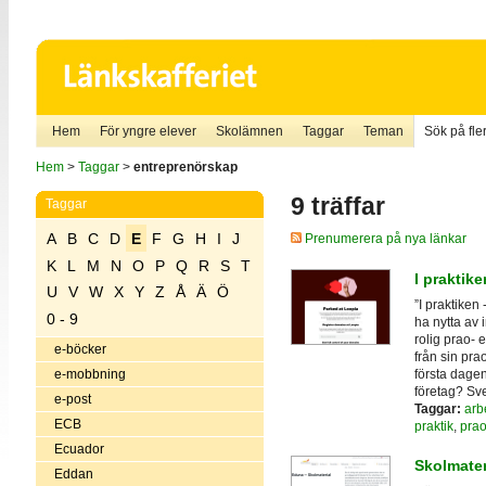
Hem
För yngre elever
Skolämnen
Taggar
Teman
Sök på fler
Hem
>
Taggar
>
entreprenörskap
9 träffar
Taggar
A
B
C
D
E
F
G
H
I
J
Prenumerera på nya länkar
K
L
M
N
O
P
Q
R
S
T
I praktiken
U
V
W
X
Y
Z
Å
Ä
Ö
”I praktiken
0 - 9
ha nytta av 
rolig prao- 
e-böcker
från sin pra
första dagen
e-mobbning
företag? Sve
e-post
Taggar:
arb
ECB
praktik
,
pra
Ecuador
Skolmater
Eddan