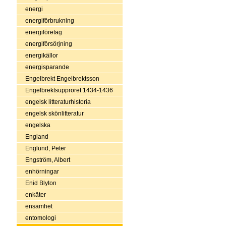
energi
energiförbrukning
energiföretag
energiförsörjning
energikällor
energisparande
Engelbrekt Engelbrektsson
Engelbrektsupproret 1434-1436
engelsk litteraturhistoria
engelsk skönlitteratur
engelska
England
Englund, Peter
Engström, Albert
enhörningar
Enid Blyton
enkäter
ensamhet
entomologi