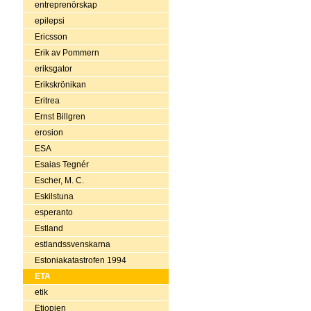
entreprenörskap
epilepsi
Ericsson
Erik av Pommern
eriksgator
Erikskrönikan
Eritrea
Ernst Billgren
erosion
ESA
Esaias Tegnér
Escher, M. C.
Eskilstuna
esperanto
Estland
estlandssvenskarna
Estoniakatastrofen 1994
ETA
etik
Etiopien