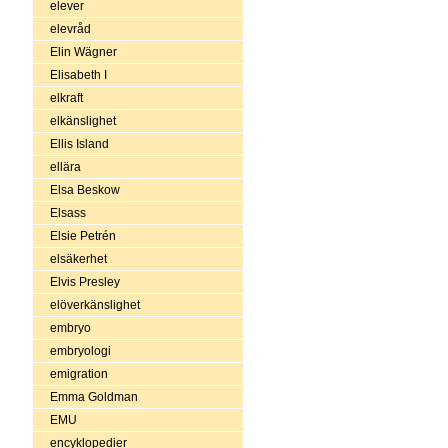
elever
elevråd
Elin Wägner
Elisabeth I
elkraft
elkänslighet
Ellis Island
ellära
Elsa Beskow
Elsass
Elsie Petrén
elsäkerhet
Elvis Presley
elöverkänslighet
embryo
embryologi
emigration
Emma Goldman
EMU
encyklopedier