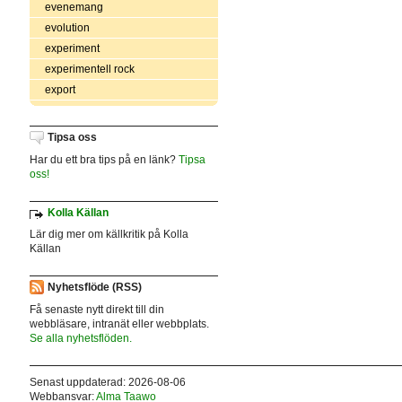
evenemang
evolution
experiment
experimentell rock
export
Tipsa oss
Har du ett bra tips på en länk?
Tipsa
oss!
Kolla Källan
Lär dig mer om källkritik på Kolla
Källan
Nyhetsflöde (RSS)
Få senaste nytt direkt till din
webbläsare, intranät eller webbplats.
Se alla nyhetsflöden.
Senast uppdaterad: 2026-08-06
Webbansvar:
Alma Taawo