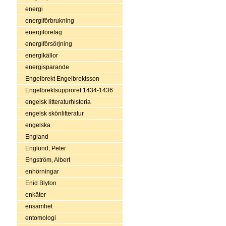
energi
energiförbrukning
energiföretag
energiförsörjning
energikällor
energisparande
Engelbrekt Engelbrektsson
Engelbrektsupproret 1434-1436
engelsk litteraturhistoria
engelsk skönlitteratur
engelska
England
Englund, Peter
Engström, Albert
enhörningar
Enid Blyton
enkäter
ensamhet
entomologi