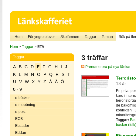
Hem
För yngre elever
Skolämnen
Taggar
Teman
Sök på fler
Hem
>
Taggar
>
ETA
3 träffar
Taggar
A
B
C
D
E
F
G
H
I
J
Prenumerera på nya länkar
K
L
M
N
O
P
Q
R
S
T
Terrorist
U
V
W
X
Y
Z
Å
Ä
Ö
13 år
0 - 9
En privatpe
kurs i inter
e-böcker
terroristorga
e-mobbning
de bakomlig
konflikten i
e-post
minoritetsgr
ECB
Taggar:
Bas
basker (folk
Ecuador
Eddan
Ett annor