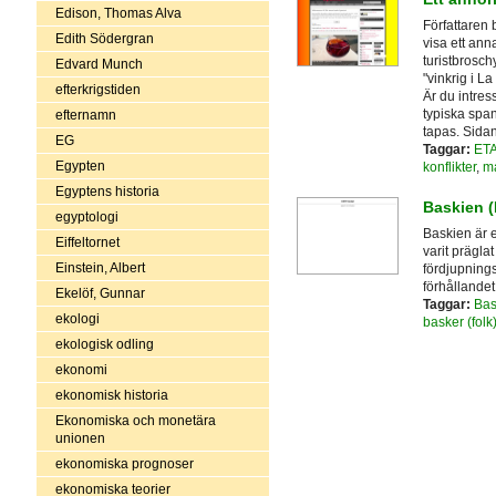
Edison, Thomas Alva
Författaren
Edith Södergran
visa ett ann
turistbrosch
Edvard Munch
"vinkrig i La
efterkrigstiden
Är du intres
typiska spa
efternamn
tapas. Sidan
EG
Taggar:
ET
Egypten
konflikter
,
ma
Egyptens historia
Baskien (P
egyptologi
Baskien är 
Eiffeltornet
varit präglat
Einstein, Albert
fördjupnings
förhållandet 
Ekelöf, Gunnar
Taggar:
Bas
ekologi
basker (folk
ekologisk odling
ekonomi
ekonomisk historia
Ekonomiska och monetära
unionen
ekonomiska prognoser
ekonomiska teorier