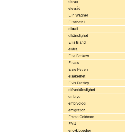
elever
elevråd
Elin Wägner
Elisabeth I
elkraft
elkänslighet
Ellis Island
ellära
Elsa Beskow
Elsass
Elsie Petrén
elsäkerhet
Elvis Presley
elöverkänslighet
embryo
embryologi
emigration
Emma Goldman
EMU
encyklopedier