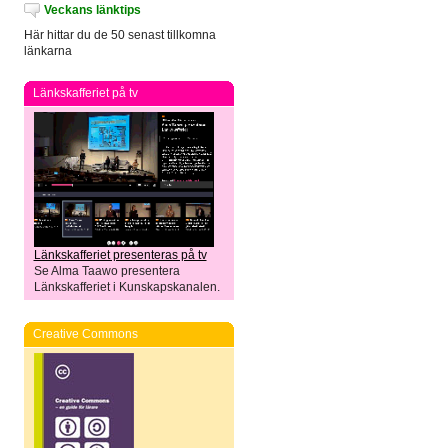
Veckans länktips
Här hittar du de 50 senast tillkomna
länkarna
Länkskafferiet på tv
Länkskafferiet presenteras på tv
Se Alma Taawo presentera
Länkskafferiet i Kunskapskanalen.
Creative Commons