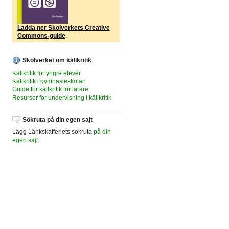
Ladda ner Skolverkets Creative
Commons-guide
.
Skolverket om källkritik
Källkritik för yngre elever
Källkritik i gymnasieskolan
Guide för källkritik för lärare
Resurser för undervisning i källkritik
Sökruta på din egen sajt
Lägg Länkskafferiets sökruta
på din
egen sajt
.