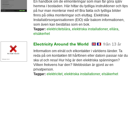
En handbok om de elmonteringar som man får göra själv
hemma i bostaden. Här hittar du tydliga instruktioner och tips
på hur man monterar med el! Bra fakta och tydliga bilder
finns på olika monteringar och eluttag. Elektriska
Installatörsorganisationen (EIO) står bakom informationen,
som även kan beställas som en bok.
Taggar:
elektricitetslära
,
elektriska installationer
,
ellära
,
elsäkerhet
Electricity Around the World
från 13 år
Information om elnät och elkontakter i världens länder. Ta
reda på om kontakten till hårfönen eller datorn passar när du
ska ut och resa! Hur hög är den elektriska spänningen?
Vilken frekvens har den? Webbsidan är gjord av en
privatperson.
Taggar:
elektricitet
,
elektriska installationer
,
elsäkerhet