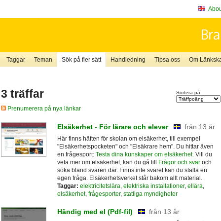
About
Taggar
Teman
Sök på fler sätt
Handledning
Tipsa oss
Om Länkskaf
3 träffar
Sortera på:
Prenumerera på nya länkar
Elsäkerhet - För lärare och elever
från 13 år
Här finns häften för skolan om elsäkerhet, till exempel
"Elsäkerhetspocketen" och "Elsäkrare hem". Du hittar även
en frågesport:
Testa dina kunskaper om elsäkerhet
. Vill du
veta mer om elsäkerhet, kan du gå till
Frågor och svar
och
söka bland svaren där. Finns inte svaret kan du ställa en
egen fråga. Elsäkerhetsverket står bakom allt material.
Taggar:
elektricitetslära
,
elektriska installationer
,
ellära
,
elsäkerhet
,
frågesporter
,
statliga myndigheter
Händig med el (Pdf-fil)
från 13 år