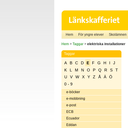
Hem
För yngre elever
Skolämnen
Hem
>
Taggar
>
elektriska installationer
Taggar
A
B
C
D
E
F
G
H
I
J
K
L
M
N
O
P
Q
R
S
T
U
V
W
X
Y
Z
Å
Ä
Ö
0 - 9
e-böcker
e-mobbning
e-post
ECB
Ecuador
Eddan