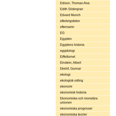
Edison, Thomas Alva
Edith Södergran
Edvard Munch
efterkrigstiden
efternamn
EG
Egypten
Egyptens historia
egyptologi
Eiffeltornet
Einstein, Albert
Ekelöf, Gunnar
ekologi
ekologisk odling
ekonomi
ekonomisk historia
Ekonomiska och monetära
unionen
ekonomiska prognoser
ekonomiska teorier