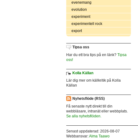
evenemang
evolution
experiment
experimentell rock
export
Tipsa oss
Har du ett bra tips på en länk?
Tipsa
oss!
Kolla Källan
Lär dig mer om källkritik på Kolla
Källan
Nyhetsflöde (RSS)
Få senaste nytt direkt till din
webbläsare, intranät eller webbplats.
Se alla nyhetsflöden.
Senast uppdaterad: 2026-08-07
Webbansvar:
Alma Taawo