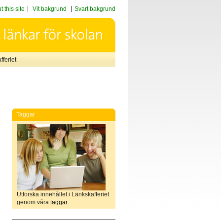
 this site
Vit bakgrund
Svart bakgrund
feriet
Taggar
Utforska innehållet i Länkskafferiet
genom våra
taggar
.