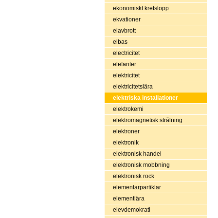
ekonomiskt kretslopp
ekvationer
elavbrott
elbas
electricitet
elefanter
elektricitet
elektricitetslära
elektriska installationer
elektrokemi
elektromagnetisk strålning
elektroner
elektronik
elektronisk handel
elektronisk mobbning
elektronisk rock
elementarpartiklar
elementlära
elevdemokrati