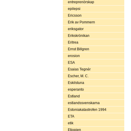
entreprenörskap
epilepsi
Ericsson
Erik av Pommern
eriksgator
Erikskrönikan
Eritrea
Ernst Billgren
erosion
ESA
Esaias Tegnér
Escher, M. C.
Eskilstuna
esperanto
Estland
estlandssvenskarna
Estoniakatastrofen 1994
ETA
etik
Etiopien