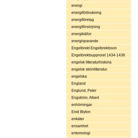
energi
energiförbrukning
energiföretag
energiförsörjning
energikällor
energisparande
Engelbrekt Engelbrektsson
Engelbrektsupproret 1434-1436
engelsk litteraturhistoria
engelsk skönlitteratur
engelska
England
Englund, Peter
Engström, Albert
enhörningar
Enid Blyton
enkäter
ensamhet
entomologi