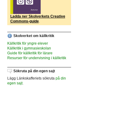
Ladda ner Skolverkets Creative
Commons-guide
.
Skolverket om källkritik
Källkritik för yngre elever
Källkritik i gymnasieskolan
Guide för källkritik för lärare
Resurser för undervisning i källkritik
Sökruta på din egen sajt
Lägg Länkskafferiets sökruta
på din
egen sajt
.