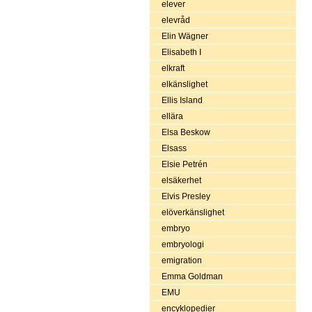
elever
elevråd
Elin Wägner
Elisabeth I
elkraft
elkänslighet
Ellis Island
ellära
Elsa Beskow
Elsass
Elsie Petrén
elsäkerhet
Elvis Presley
elöverkänslighet
embryo
embryologi
emigration
Emma Goldman
EMU
encyklopedier