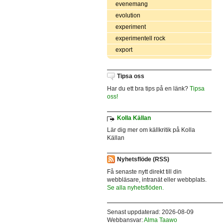
evenemang
evolution
experiment
experimentell rock
export
Tipsa oss
Har du ett bra tips på en länk?
Tipsa
oss!
Kolla Källan
Lär dig mer om källkritik på Kolla
Källan
Nyhetsflöde (RSS)
Få senaste nytt direkt till din
webbläsare, intranät eller webbplats.
Se alla nyhetsflöden.
Senast uppdaterad: 2026-08-09
Webbansvar:
Alma Taawo