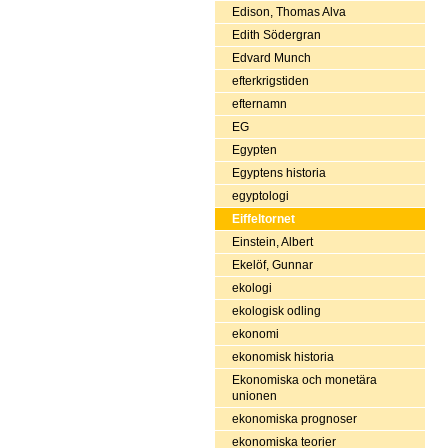
Edison, Thomas Alva
Edith Södergran
Edvard Munch
efterkrigstiden
efternamn
EG
Egypten
Egyptens historia
egyptologi
Eiffeltornet
Einstein, Albert
Ekelöf, Gunnar
ekologi
ekologisk odling
ekonomi
ekonomisk historia
Ekonomiska och monetära
unionen
ekonomiska prognoser
ekonomiska teorier