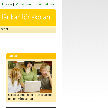
 this site
Vit bakgrund
Svart bakgrund
feriet
Taggar
Utforska innehållet i Länkskafferiet
genom våra
taggar
.