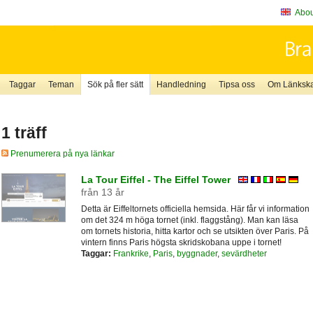
About
Taggar
Teman
Sök på fler sätt
Handledning
Tipsa oss
Om Länkskaf
1 träff
Prenumerera på nya länkar
La Tour Eiffel - The Eiffel Tower
från 13 år
Detta är Eiffeltornets officiella hemsida. Här får vi information
om det 324 m höga tornet (inkl. flaggstång). Man kan läsa
om tornets historia, hitta kartor och se utsikten över Paris. På
vintern finns Paris högsta skridskobana uppe i tornet!
Taggar:
Frankrike
,
Paris
,
byggnader
,
sevärdheter