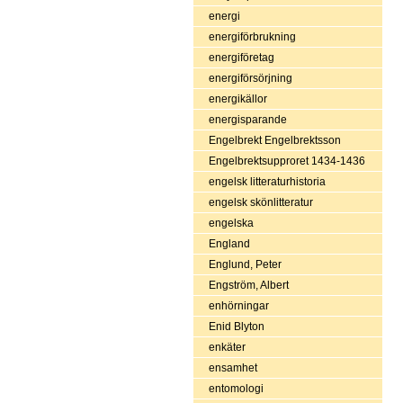
energi
energiförbrukning
energiföretag
energiförsörjning
energikällor
energisparande
Engelbrekt Engelbrektsson
Engelbrektsupproret 1434-1436
engelsk litteraturhistoria
engelsk skönlitteratur
engelska
England
Englund, Peter
Engström, Albert
enhörningar
Enid Blyton
enkäter
ensamhet
entomologi