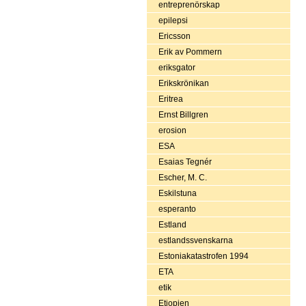
entreprenörskap
epilepsi
Ericsson
Erik av Pommern
eriksgator
Erikskrönikan
Eritrea
Ernst Billgren
erosion
ESA
Esaias Tegnér
Escher, M. C.
Eskilstuna
esperanto
Estland
estlandssvenskarna
Estoniakatastrofen 1994
ETA
etik
Etiopien