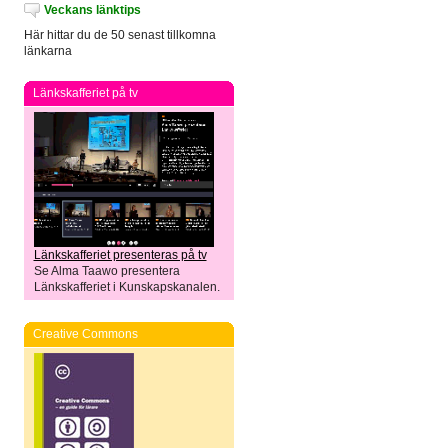
Veckans länktips
Här hittar du de 50 senast tillkomna
länkarna
Länkskafferiet på tv
Länkskafferiet presenteras på tv
Se Alma Taawo presentera
Länkskafferiet i Kunskapskanalen.
Creative Commons