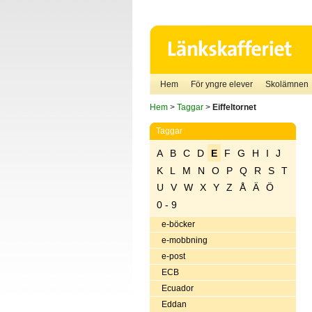
Hem
För yngre elever
Skolämnen
Hem
>
Taggar
>
Eiffeltornet
Taggar
A
B
C
D
E
F
G
H
I
J
K
L
M
N
O
P
Q
R
S
T
U
V
W
X
Y
Z
Å
Ä
Ö
0 - 9
e-böcker
e-mobbning
e-post
ECB
Ecuador
Eddan