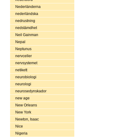
Nederländerna
nederländska
nedrustning
nedstämdhet
Neil Gainman
Nepal
Neptunus
nervceller
nervsystemet
netikett
neurobiologi
neurologi
neurosedynskador
new age
New Orleans
New York
Newton, Isaac
Nice
Nigeria