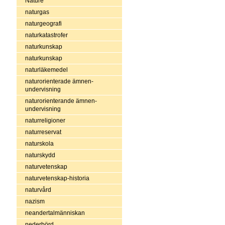
Nature
naturgas
naturgeografi
naturkatastrofer
naturkunskap
naturkunskap
naturläkemedel
naturorienterade ämnen-
undervisning
naturorienterande ämnen-
undervisning
naturreligioner
naturreservat
naturskola
naturskydd
naturvetenskap
naturvetenskap-historia
naturvård
nazism
neandertalmänniskan
nederbörd