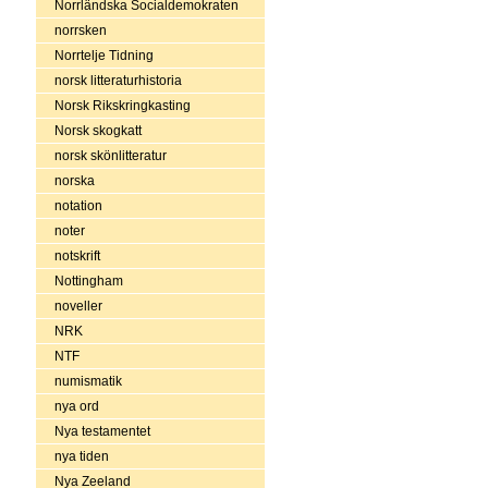
Norrländska Socialdemokraten
norrsken
Norrtelje Tidning
norsk litteraturhistoria
Norsk Rikskringkasting
Norsk skogkatt
norsk skönlitteratur
norska
notation
noter
notskrift
Nottingham
noveller
NRK
NTF
numismatik
nya ord
Nya testamentet
nya tiden
Nya Zeeland