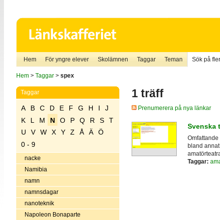
Hem
För yngre elever
Skolämnen
Taggar
Teman
Sök på fler
Hem
>
Taggar
>
spex
1 träff
Taggar
A
B
C
D
E
F
G
H
I
J
Prenumerera på nya länkar
K
L
M
N
O
P
Q
R
S
T
Svenska t
U
V
W
X
Y
Z
Å
Ä
Ö
Omfattande 
0 - 9
bland annat i
amatörteatra
nacke
Taggar:
ama
Namibia
namn
namnsdagar
nanoteknik
Napoleon Bonaparte