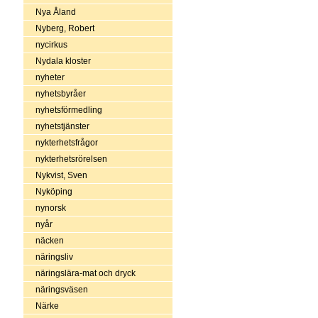
Nya Åland
Nyberg, Robert
nycirkus
Nydala kloster
nyheter
nyhetsbyråer
nyhetsförmedling
nyhetstjänster
nykterhetsfrågor
nykterhetsrörelsen
Nykvist, Sven
Nyköping
nynorsk
nyår
näcken
näringsliv
näringslära-mat och dryck
näringsväsen
Närke