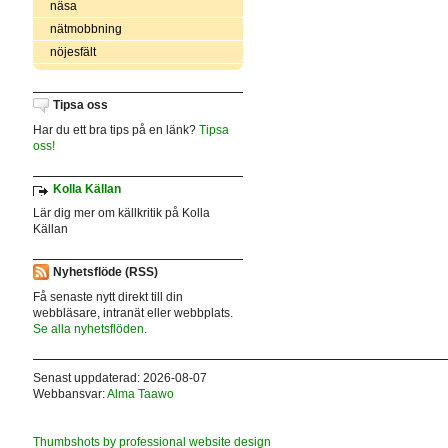
näsa
nätmobbning
nöjesfält
Tipsa oss
Har du ett bra tips på en länk?
Tipsa
oss!
Kolla Källan
Lär dig mer om källkritik på Kolla
Källan
Nyhetsflöde (RSS)
Få senaste nytt direkt till din
webbläsare, intranät eller webbplats.
Se alla nyhetsflöden.
Senast uppdaterad: 2026-08-07
Webbansvar:
Alma Taawo
Thumbshots by professional website design