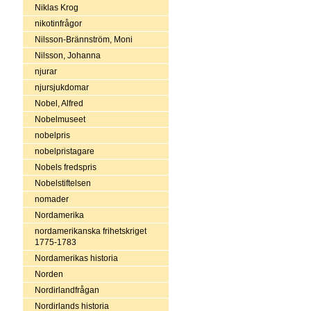
Niklas Krog
nikotinfrågor
Nilsson-Brännström, Moni
Nilsson, Johanna
njurar
njursjukdomar
Nobel, Alfred
Nobelmuseet
nobelpris
nobelpristagare
Nobels fredspris
Nobelstiftelsen
nomader
Nordamerika
nordamerikanska frihetskriget
1775-1783
Nordamerikas historia
Norden
Nordirlandfrågan
Nordirlands historia