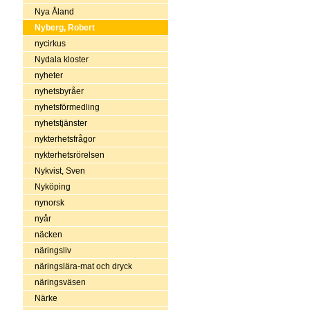
Nya Åland
Nyberg, Robert
nycirkus
Nydala kloster
nyheter
nyhetsbyråer
nyhetsförmedling
nyhetstjänster
nykterhetsfrågor
nykterhetsrörelsen
Nykvist, Sven
Nyköping
nynorsk
nyår
näcken
näringsliv
näringslära-mat och dryck
näringsväsen
Närke