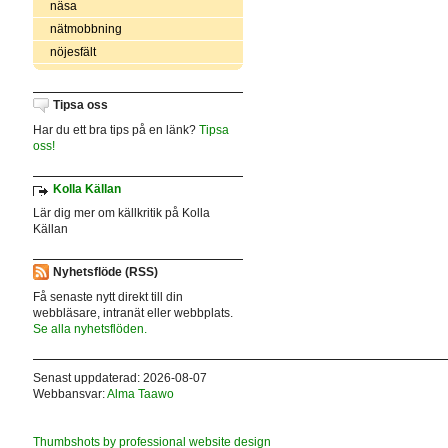
näsa
nätmobbning
nöjesfält
Tipsa oss
Har du ett bra tips på en länk?
Tipsa
oss!
Kolla Källan
Lär dig mer om källkritik på Kolla
Källan
Nyhetsflöde (RSS)
Få senaste nytt direkt till din
webbläsare, intranät eller webbplats.
Se alla nyhetsflöden.
Senast uppdaterad: 2026-08-07
Webbansvar:
Alma Taawo
Thumbshots by professional website design