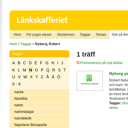
Hem
För yngre elever
Skolämnen
Taggar
Teman
Sök på fler
Hem
>
Taggar
>
Nyberg, Robert
1 träff
Taggar
A
B
C
D
E
F
G
H
I
J
Prenumerera på nya länkar
K
L
M
N
O
P
Q
R
S
T
Nyberg på
U
V
W
X
Y
Z
Å
Ä
Ö
Robert Nyber
0 - 9
och barn. Hä
berättelser,
nacke
av hans tec
Tecknaren fi
Namibia
Taggar:
illu
namn
serier
namnsdagar
nanoteknik
Napoleon Bonaparte