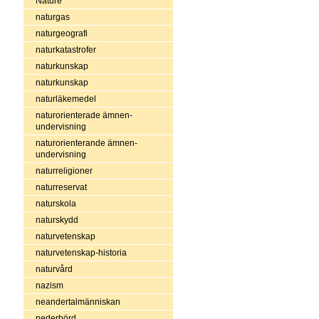
Nature
naturgas
naturgeografi
naturkatastrofer
naturkunskap
naturkunskap
naturläkemedel
naturorienterade ämnen-
undervisning
naturorienterande ämnen-
undervisning
naturreligioner
naturreservat
naturskola
naturskydd
naturvetenskap
naturvetenskap-historia
naturvård
nazism
neandertalmänniskan
nederbörd