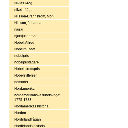
Niklas Krog
nikotinfrågor
Nilsson-Brännström, Moni
Nilsson, Johanna
njurar
njursjukdomar
Nobel, Alfred
Nobelmuseet
nobelpris
nobelpristagare
Nobels fredspris
Nobelstiftelsen
nomader
Nordamerika
nordamerikanska frihetskriget
1775-1783
Nordamerikas historia
Norden
Nordirlandfrågan
Nordirlands historia