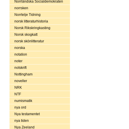
Norrländska Socialdemokraten
norrsken
Norrtelje Tidning
norsk litteraturhistoria
Norsk Rikskringkasting
Norsk skogkatt
norsk skönlitteratur
norska
notation
noter
notskrift
Nottingham
noveller
NRK
NTF
numismatik
nya ord
Nya testamentet
nya tiden
Nya Zeeland