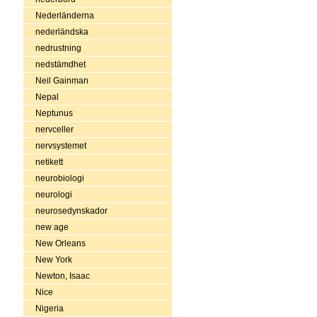
Nederländerna
nederländska
nedrustning
nedstämdhet
Neil Gainman
Nepal
Neptunus
nervceller
nervsystemet
netikett
neurobiologi
neurologi
neurosedynskador
new age
New Orleans
New York
Newton, Isaac
Nice
Nigeria