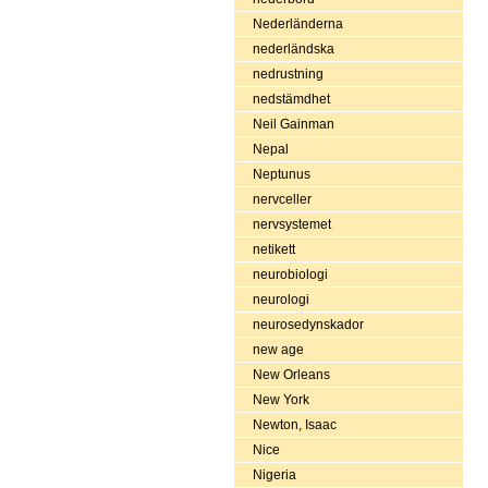
Nederländerna
nederländska
nedrustning
nedstämdhet
Neil Gainman
Nepal
Neptunus
nervceller
nervsystemet
netikett
neurobiologi
neurologi
neurosedynskador
new age
New Orleans
New York
Newton, Isaac
Nice
Nigeria