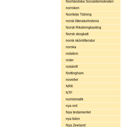
Norrländska Socialdemokraten
norrsken
Norrtelje Tidning
norsk litteraturhistoria
Norsk Rikskringkasting
Norsk skogkatt
norsk skönlitteratur
norska
notation
noter
notskrift
Nottingham
noveller
NRK
NTF
numismatik
nya ord
Nya testamentet
nya tiden
Nya Zeeland