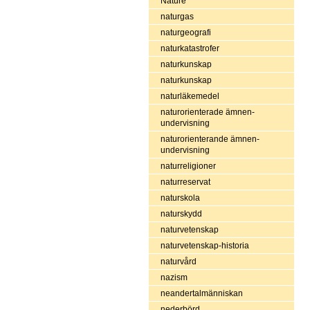
Nature
naturgas
naturgeografi
naturkatastrofer
naturkunskap
naturkunskap
naturläkemedel
naturorienterade ämnen-
undervisning
naturorienterande ämnen-
undervisning
naturreligioner
naturreservat
naturskola
naturskydd
naturvetenskap
naturvetenskap-historia
naturvård
nazism
neandertalmänniskan
nederbörd