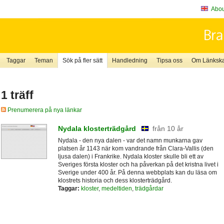
About
Taggar
Teman
Sök på fler sätt
Handledning
Tipsa oss
Om Länkskaf
1 träff
Prenumerera på nya länkar
Nydala klosterträdgård
från 10 år
Nydala - den nya dalen - var det namn munkarna gav
platsen år 1143 när kom vandrande från Clara-Vallis (den
ljusa dalen) i Frankrike. Nydala kloster skulle bli ett av
Sveriges första kloster och ha påverkan på det kristna livet i
Sverige under 400 år. På denna webbplats kan du läsa om
klostrets historia och dess klosterträdgård.
Taggar:
kloster
,
medeltiden
,
trädgårdar