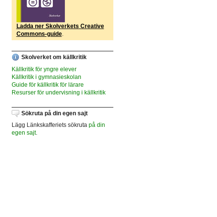
Ladda ner Skolverkets Creative
Commons-guide
.
Skolverket om källkritik
Källkritik för yngre elever
Källkritik i gymnasieskolan
Guide för källkritik för lärare
Resurser för undervisning i källkritik
Sökruta på din egen sajt
Lägg Länkskafferiets sökruta
på din
egen sajt
.