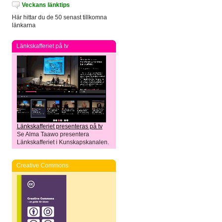
Veckans länktips
Här hittar du de 50 senast tillkomna
länkarna
Länkskafferiet på tv
Länkskafferiet presenteras på tv
Se Alma Taawo presentera
Länkskafferiet i Kunskapskanalen.
Creative Commons