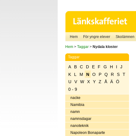
Hem
För yngre elever
Skolämnen
Hem
>
Taggar
>
Nydala kloster
Taggar
A
B
C
D
E
F
G
H
I
J
K
L
M
N
O
P
Q
R
S
T
U
V
W
X
Y
Z
Å
Ä
Ö
0 - 9
nacke
Namibia
namn
namnsdagar
nanoteknik
Napoleon Bonaparte