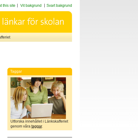
 this site
Vit bakgrund
Svart bakgrund
feriet
Taggar
Utforska innehållet i Länkskafferiet
genom våra
taggar
.