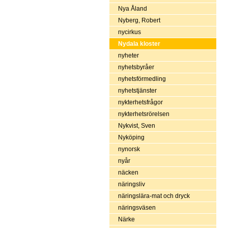
Nya Åland
Nyberg, Robert
nycirkus
Nydala kloster
nyheter
nyhetsbyråer
nyhetsförmedling
nyhetstjänster
nykterhetsfrågor
nykterhetsrörelsen
Nykvist, Sven
Nyköping
nynorsk
nyår
näcken
näringsliv
näringslära-mat och dryck
näringsväsen
Närke