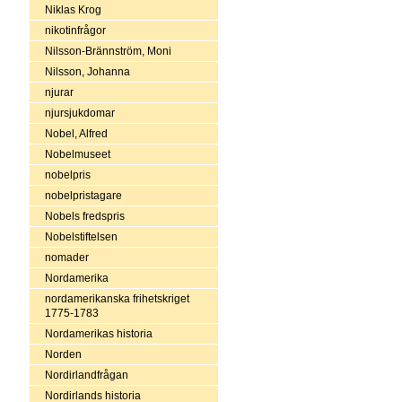
Niklas Krog
nikotinfrågor
Nilsson-Brännström, Moni
Nilsson, Johanna
njurar
njursjukdomar
Nobel, Alfred
Nobelmuseet
nobelpris
nobelpristagare
Nobels fredspris
Nobelstiftelsen
nomader
Nordamerika
nordamerikanska frihetskriget
1775-1783
Nordamerikas historia
Norden
Nordirlandfrågan
Nordirlands historia