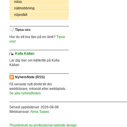
näsa
nätmobbning
nöjesfält
Tipsa oss
Har du ett bra tips på en länk?
Tipsa
oss!
Kolla Källan
Lär dig mer om källkritik på Kolla
Källan
Nyhetsflöde (RSS)
Få senaste nytt direkt till din
webbläsare, intranät eller webbplats.
Se alla nyhetsflöden.
Senast uppdaterad: 2026-08-08
Webbansvar:
Alma Taawo
Thumbshots by professional website design