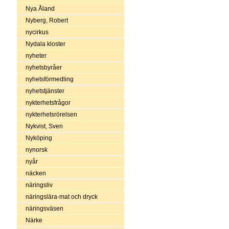
Nya Åland
Nyberg, Robert
nycirkus
Nydala kloster
nyheter
nyhetsbyråer
nyhetsförmedling
nyhetstjänster
nykterhetsfrågor
nykterhetsrörelsen
Nykvist, Sven
Nyköping
nynorsk
nyår
näcken
näringsliv
näringslära-mat och dryck
näringsväsen
Närke