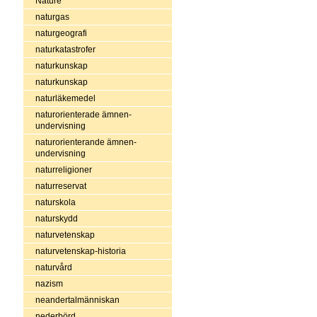
Nature
naturgas
naturgeografi
naturkatastrofer
naturkunskap
naturkunskap
naturläkemedel
naturorienterade ämnen-
undervisning
naturorienterande ämnen-
undervisning
naturreligioner
naturreservat
naturskola
naturskydd
naturvetenskap
naturvetenskap-historia
naturvård
nazism
neandertalmänniskan
nederbörd