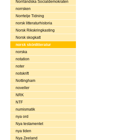
Norrländska Socialdemokraten
norrsken
Norrtelje Tidning
norsk litteraturhistoria
Norsk Rikskringkasting
Norsk skogkatt
norsk skönlitteratur
norska
notation
noter
notskrift
Nottingham
noveller
NRK
NTF
numismatik
nya ord
Nya testamentet
nya tiden
Nya Zeeland