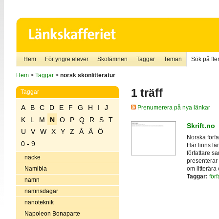
Hem
För yngre elever
Skolämnen
Taggar
Teman
Sök på fler
Hem
>
Taggar
>
norsk skönlitteratur
1 träff
Taggar
A
B
C
D
E
F
G
H
I
J
Prenumerera på nya länkar
K
L
M
N
O
P
Q
R
S
T
Skrift.no
U
V
W
X
Y
Z
Å
Ä
Ö
Norska förf
0 - 9
Här finns lä
författare sa
nacke
presenterar 
om litterära
Namibia
Taggar:
förf
namn
namnsdagar
nanoteknik
Napoleon Bonaparte