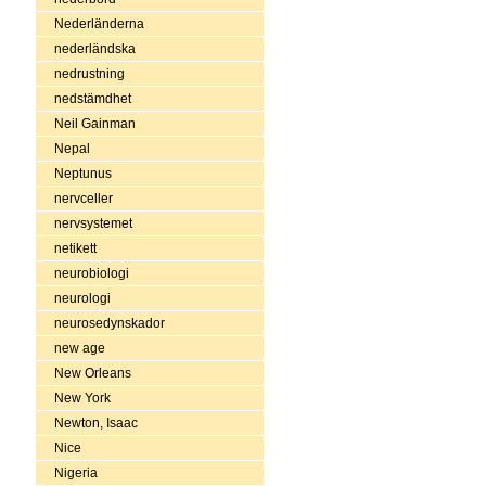
Nederländerna
nederländska
nedrustning
nedstämdhet
Neil Gainman
Nepal
Neptunus
nervceller
nervsystemet
netikett
neurobiologi
neurologi
neurosedynskador
new age
New Orleans
New York
Newton, Isaac
Nice
Nigeria