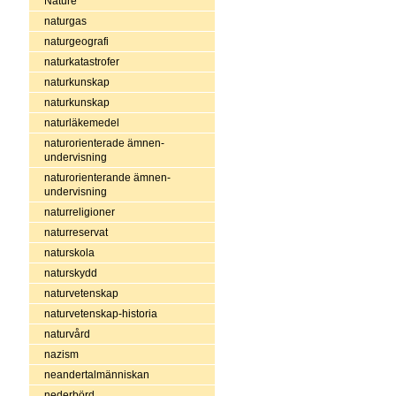
Nature
naturgas
naturgeografi
naturkatastrofer
naturkunskap
naturkunskap
naturläkemedel
naturorienterade ämnen-
undervisning
naturorienterande ämnen-
undervisning
naturreligioner
naturreservat
naturskola
naturskydd
naturvetenskap
naturvetenskap-historia
naturvård
nazism
neandertalmänniskan
nederbörd