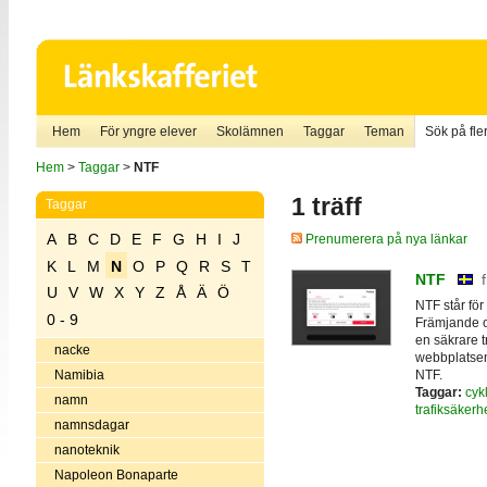
Hem
För yngre elever
Skolämnen
Taggar
Teman
Sök på fler
Hem
>
Taggar
>
NTF
1 träff
Taggar
A
B
C
D
E
F
G
H
I
J
Prenumerera på nya länkar
K
L
M
N
O
P
Q
R
S
T
NTF
U
V
W
X
Y
Z
Å
Ä
Ö
NTF står för
0 - 9
Främjande oc
en säkrare tr
nacke
webbplatsen 
NTF.
Namibia
Taggar:
cyk
namn
trafiksäkerh
namnsdagar
nanoteknik
Napoleon Bonaparte