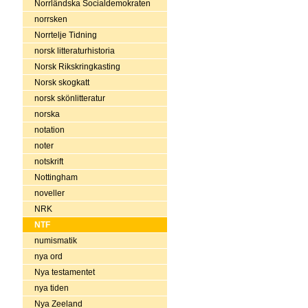
Norrländska Socialdemokraten
norrsken
Norrtelje Tidning
norsk litteraturhistoria
Norsk Rikskringkasting
Norsk skogkatt
norsk skönlitteratur
norska
notation
noter
notskrift
Nottingham
noveller
NRK
NTF
numismatik
nya ord
Nya testamentet
nya tiden
Nya Zeeland