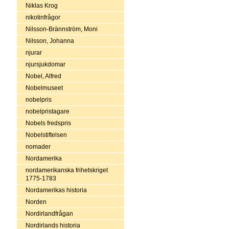
Niklas Krog
nikotinfrågor
Nilsson-Brännström, Moni
Nilsson, Johanna
njurar
njursjukdomar
Nobel, Alfred
Nobelmuseet
nobelpris
nobelpristagare
Nobels fredspris
Nobelstiftelsen
nomader
Nordamerika
nordamerikanska frihetskriget
1775-1783
Nordamerikas historia
Norden
Nordirlandfrågan
Nordirlands historia