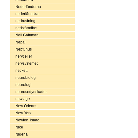
Nederländerna
nederländska
nedrustning
nedstämdhet
Neil Gainman
Nepal
Neptunus
nervceller
nervsystemet
netikett
neurobiologi
neurologi
neurosedynskador
new age
New Orleans
New York
Newton, Isaac
Nice
Nigeria