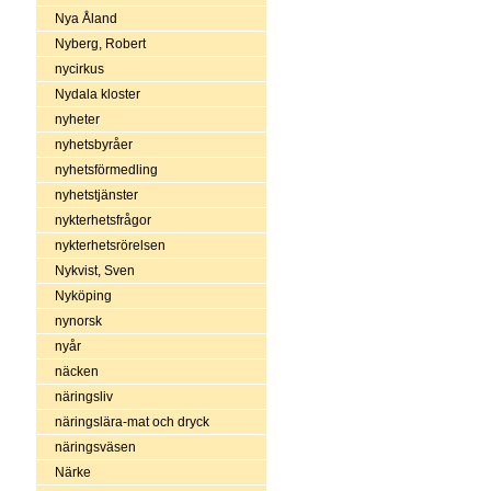
Nya Åland
Nyberg, Robert
nycirkus
Nydala kloster
nyheter
nyhetsbyråer
nyhetsförmedling
nyhetstjänster
nykterhetsfrågor
nykterhetsrörelsen
Nykvist, Sven
Nyköping
nynorsk
nyår
näcken
näringsliv
näringslära-mat och dryck
näringsväsen
Närke