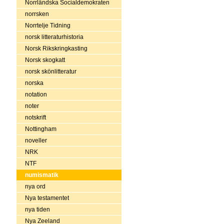
Norrländska Socialdemokraten
norrsken
Norrtelje Tidning
norsk litteraturhistoria
Norsk Rikskringkasting
Norsk skogkatt
norsk skönlitteratur
norska
notation
noter
notskrift
Nottingham
noveller
NRK
NTF
numismatik
nya ord
Nya testamentet
nya tiden
Nya Zeeland