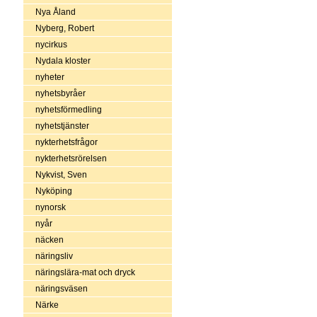
Nya Åland
Nyberg, Robert
nycirkus
Nydala kloster
nyheter
nyhetsbyråer
nyhetsförmedling
nyhetstjänster
nykterhetsfrågor
nykterhetsrörelsen
Nykvist, Sven
Nyköping
nynorsk
nyår
näcken
näringsliv
näringslära-mat och dryck
näringsväsen
Närke