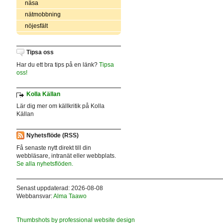
näsa
nätmobbning
nöjesfält
Tipsa oss
Har du ett bra tips på en länk?
Tipsa
oss!
Kolla Källan
Lär dig mer om källkritik på Kolla
Källan
Nyhetsflöde (RSS)
Få senaste nytt direkt till din
webbläsare, intranät eller webbplats.
Se alla nyhetsflöden.
Senast uppdaterad: 2026-08-08
Webbansvar:
Alma Taawo
Thumbshots by professional website design