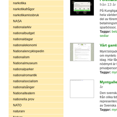
narkotika
från 13 år
narkotikafrågor
På Kungliga 
hela världe
narkotikamissbruk
del av före
NASA
betalningsme
nationalarkiv
sparbössor, 
Taggar:
bet
nationalbudget
sedlar
nationaldagar
Vårt gam
nationalekonomi
Nationalencyklopedin
Mynt började
om myntets o
nationalism
idag. Här f
Nationalmuseum
nödmynt är 
privatperson
nationalparker
Taggar:
myn
nationalromantik
nationalsocialism
Myntgalle
år
nationalsånger
Den svenska
Nationalteatern
från olika t
nationella prov
representera
NATO
av Svenska
Taggar:
myn
naturarv