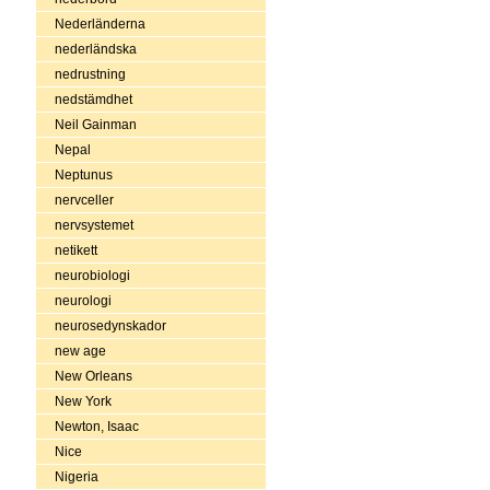
Nederländerna
nederländska
nedrustning
nedstämdhet
Neil Gainman
Nepal
Neptunus
nervceller
nervsystemet
netikett
neurobiologi
neurologi
neurosedynskador
new age
New Orleans
New York
Newton, Isaac
Nice
Nigeria