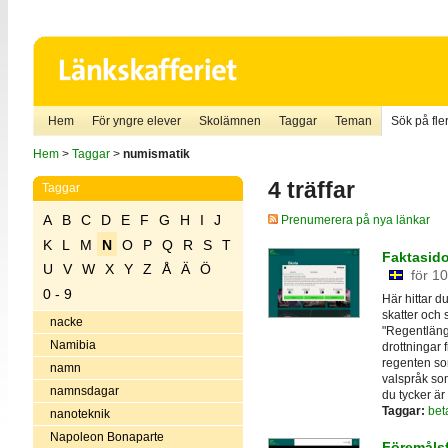
Hem
För yngre elever
Skolämnen
Taggar
Teman
Sök på fler
Hem
>
Taggar
>
numismatik
4 träffar
Taggar
A
B
C
D
E
F
G
H
I
J
Prenumerera på nya länkar
K
L
M
N
O
P
Q
R
S
T
Faktasido
U
V
W
X
Y
Z
Å
Ä
Ö
för 1
0 - 9
Här hittar d
skatter och 
nacke
"Regentläng
Namibia
drottningar 
regenten so
namn
valspråk so
namnsdagar
du tycker är 
Taggar:
bet
nanoteknik
Napoleon Bonaparte
Föremålsf