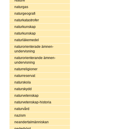
Nature
naturgas
naturgeografi
naturkatastrofer
naturkunskap
naturkunskap
naturläkemedel
naturorienterade ämnen-
undervisning
naturorienterande ämnen-
undervisning
naturreligioner
naturreservat
naturskola
naturskydd
naturvetenskap
naturvetenskap-historia
naturvård
nazism
neandertalmänniskan
nederbörd