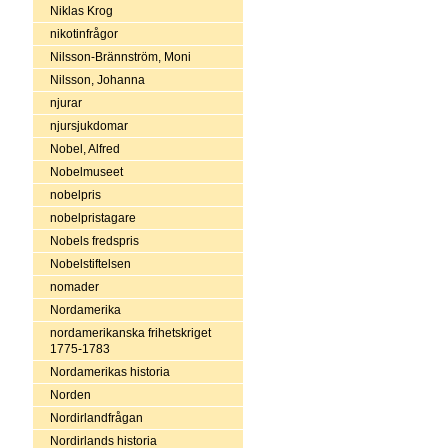
Niklas Krog
nikotinfrågor
Nilsson-Brännström, Moni
Nilsson, Johanna
njurar
njursjukdomar
Nobel, Alfred
Nobelmuseet
nobelpris
nobelpristagare
Nobels fredspris
Nobelstiftelsen
nomader
Nordamerika
nordamerikanska frihetskriget
1775-1783
Nordamerikas historia
Norden
Nordirlandfrågan
Nordirlands historia