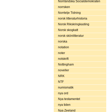
Norrländska Socialdemokraten
norrsken
Norrtelje Tidning
norsk litteraturhistoria
Norsk Rikskringkasting
Norsk skogkatt
norsk skönlitteratur
norska
notation
noter
notskrift
Nottingham
noveller
NRK
NTF
numismatik
nya ord
Nya testamentet
nya tiden
Nya Zeeland