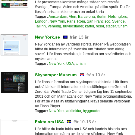
Här presenteras kortfattat många städer och resmål i
Sverige, Europa, Asien och Amerika, på olika språk. Du får
tips på turistattraktioner och en enkel karta.
Taggar:
Amsterdam
,
Aten
,
Barcelona
,
Berlin
,
Helsingfors
,
London
,
New York
,
Paris
,
Rom
,
San Francisco
,
Sverige
,
Tallinn
,
Venedig
,
huvudstäder
,
kartor
,
resor
,
städer
,
turism
New York.se
från 13 år
New York är en av världens största städer. På webbplatsen
hittar du information på svenska om "staden som aldrig
sover". Här finns resefakta, information om sevärdheter och
mycket annat.
Taggar:
New York
,
USA
,
turism
Skyscraper Museum
från 10 år
Här finns information om skyskapornas historia. Här finns
också länkar till information och utställningar om Ground
Zero, där World Trade Center tidigare låg före 11 september
2001 och om Manhattans och New Yorks byggnadshistoria.
För att se vissa av utställningarna krävs senaste versionen
av Flash Player.
Taggar:
New York
,
arkitektur
,
byggnader
Fakta om USA
för 10-15 år
Här hittar du korta fakta om USA och landets historia och
information om några av de större städerna: New York,