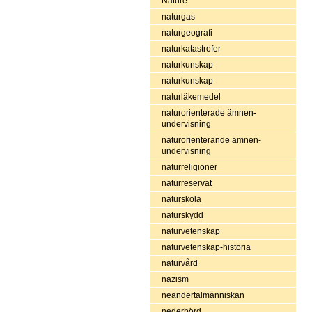
Nature
naturgas
naturgeografi
naturkatastrofer
naturkunskap
naturkunskap
naturläkemedel
naturorienterade ämnen-
undervisning
naturorienterande ämnen-
undervisning
naturreligioner
naturreservat
naturskola
naturskydd
naturvetenskap
naturvetenskap-historia
naturvård
nazism
neandertalmänniskan
nederbörd