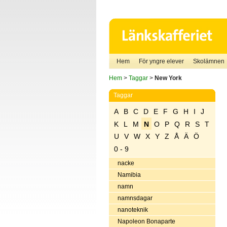
Hem
För yngre elever
Skolämnen
Hem
>
Taggar
>
New York
Taggar
A
B
C
D
E
F
G
H
I
J
K
L
M
N
O
P
Q
R
S
T
U
V
W
X
Y
Z
Å
Ä
Ö
0 - 9
nacke
Namibia
namn
namnsdagar
nanoteknik
Napoleon Bonaparte