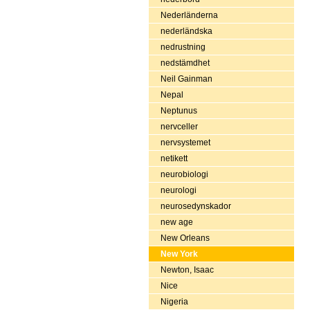
Nederländerna
nederländska
nedrustning
nedstämdhet
Neil Gainman
Nepal
Neptunus
nervceller
nervsystemet
netikett
neurobiologi
neurologi
neurosedynskador
new age
New Orleans
New York
Newton, Isaac
Nice
Nigeria