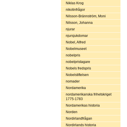
Niklas Krog
nikotinfrågor
Nilsson-Brännström, Moni
Nilsson, Johanna
njurar
njursjukdomar
Nobel, Alfred
Nobelmuseet
nobelpris
nobelpristagare
Nobels fredspris
Nobelstiftelsen
nomader
Nordamerika
nordamerikanska frihetskriget
1775-1783
Nordamerikas historia
Norden
Nordirlandfrågan
Nordirlands historia