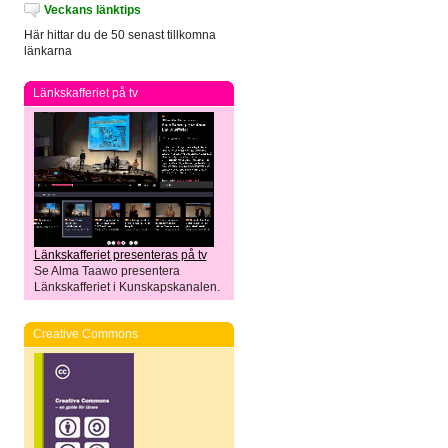
Veckans länktips
Här hittar du de 50 senast tillkomna
länkarna
Länkskafferiet på tv
Länkskafferiet presenteras på tv
Se Alma Taawo presentera
Länkskafferiet i Kunskapskanalen.
Creative Commons