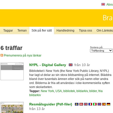
About
Taggar
Teman
Sök på fler sätt
Handledning
Tipsa oss
Om Länkskaf
6 träffar
Sortera på:
Prenumerera på nya länkar
NYPL - Digital Gallery
från 10 år
Biblioteket i New York (the New York Public Library, NYPL)
har lagt ut delar av sin stora bildsamling på internet. Bläddra
bland över tusentals ämnen eller sök på namn eller andra
ord. Bilderna är fria att användas i icke-kommersiella syften
som skolarbeten.
Taggar:
New York
,
USA
,
bibliotek
,
bildarkiv
,
bilder
,
fria
bildarkiv
Resmålsguider (Pdf-filer)
från 13 år