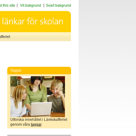
 this site
Vit bakgrund
Svart bakgrund
feriet
Taggar
Utforska innehållet i Länkskafferiet
genom våra
taggar
.