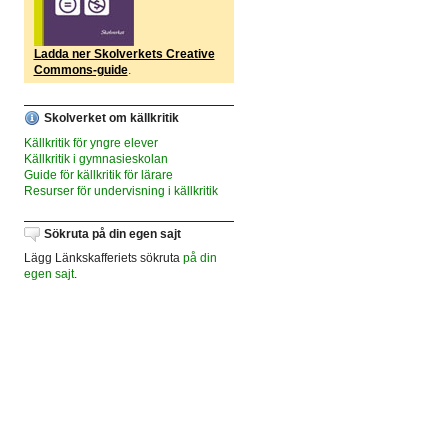
Ladda ner Skolverkets Creative
Commons-guide
.
Skolverket om källkritik
Källkritik för yngre elever
Källkritik i gymnasieskolan
Guide för källkritik för lärare
Resurser för undervisning i källkritik
Sökruta på din egen sajt
Lägg Länkskafferiets sökruta
på din
egen sajt
.