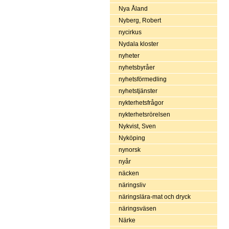
Nya Åland
Nyberg, Robert
nycirkus
Nydala kloster
nyheter
nyhetsbyråer
nyhetsförmedling
nyhetstjänster
nykterhetsfrågor
nykterhetsrörelsen
Nykvist, Sven
Nyköping
nynorsk
nyår
näcken
näringsliv
näringslära-mat och dryck
näringsväsen
Närke