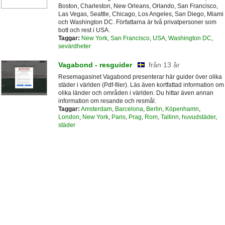
Boston, Charleston, New Orleans, Orlando, San Francisco,
Las Vegas, Seattle, Chicago, Los Angeles, San Diego, Miami
och Washington DC. Författarna är två privatpersoner som
bott och rest i USA.
Taggar:
New York
,
San Francisco
,
USA
,
Washington DC
,
sevärdheter
Vagabond - resguider
från 13 år
Resemagasinet Vagabond presenterar här guider över olika
städer i världen (Pdf-filer). Läs även kortfattad information om
olika länder och områden i världen. Du hittar även annan
information om resande och resmål.
Taggar:
Amsterdam
,
Barcelona
,
Berlin
,
Köpenhamn
,
London
,
New York
,
Paris
,
Prag
,
Rom
,
Tallinn
,
huvudstäder
,
städer