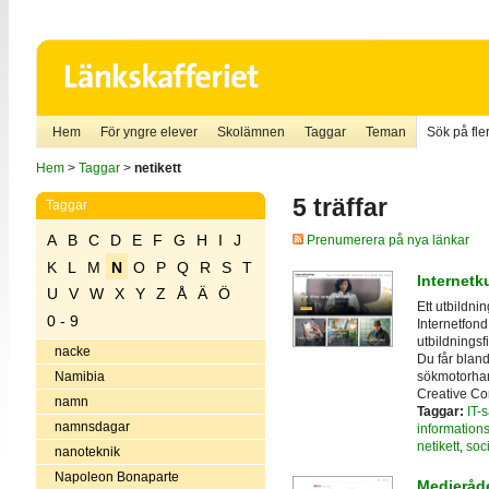
Hem
För yngre elever
Skolämnen
Taggar
Teman
Sök på fler
Hem
>
Taggar
>
netikett
5 träffar
Taggar
A
B
C
D
E
F
G
H
I
J
Prenumerera på nya länkar
K
L
M
N
O
P
Q
R
S
T
Internetk
U
V
W
X
Y
Z
Å
Ä
Ö
Ett utbildni
0 - 9
Internetfon
utbildningsf
nacke
Du får bland
sökmotorhant
Namibia
Creative Co
namn
Taggar:
IT-
namnsdagar
information
netikett
,
soc
nanoteknik
Napoleon Bonaparte
Medieråd