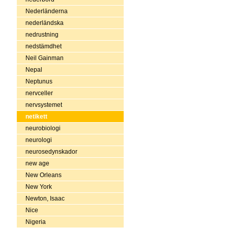
Nederländerna
nederländska
nedrustning
nedstämdhet
Neil Gainman
Nepal
Neptunus
nervceller
nervsystemet
netikett
neurobiologi
neurologi
neurosedynskador
new age
New Orleans
New York
Newton, Isaac
Nice
Nigeria