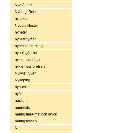
Nya Åland
Nyberg, Robert
nycirkus
Nydala kloster
nyheter
nyhetsbyråer
nyhetsförmedling
nyhetstjänster
nykterhetsfrågor
nykterhetsrörelsen
Nykvist, Sven
Nyköping
nynorsk
nyår
näcken
näringsliv
näringslära-mat och dryck
näringsväsen
Närke