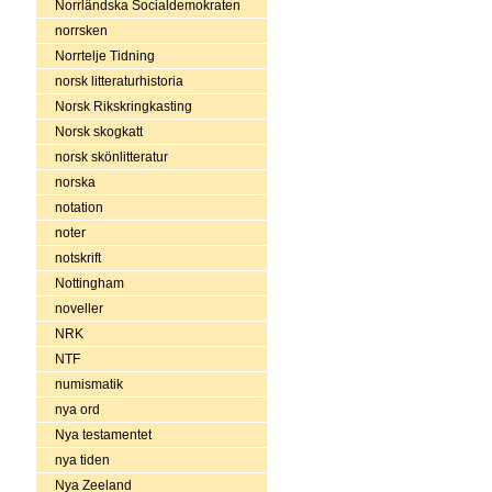
Norrländska Socialdemokraten
norrsken
Norrtelje Tidning
norsk litteraturhistoria
Norsk Rikskringkasting
Norsk skogkatt
norsk skönlitteratur
norska
notation
noter
notskrift
Nottingham
noveller
NRK
NTF
numismatik
nya ord
Nya testamentet
nya tiden
Nya Zeeland