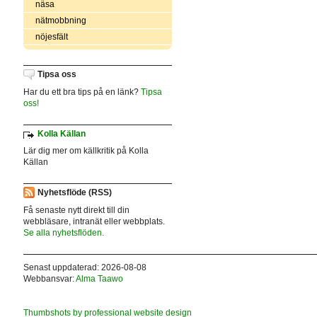
näsa
nätmobbning
nöjesfält
Tipsa oss
Har du ett bra tips på en länk?
Tipsa
oss!
Kolla Källan
Lär dig mer om källkritik på Kolla
Källan
Nyhetsflöde (RSS)
Få senaste nytt direkt till din
webbläsare, intranät eller webbplats.
Se alla nyhetsflöden.
Senast uppdaterad: 2026-08-08
Webbansvar:
Alma Taawo
Thumbshots by professional website design