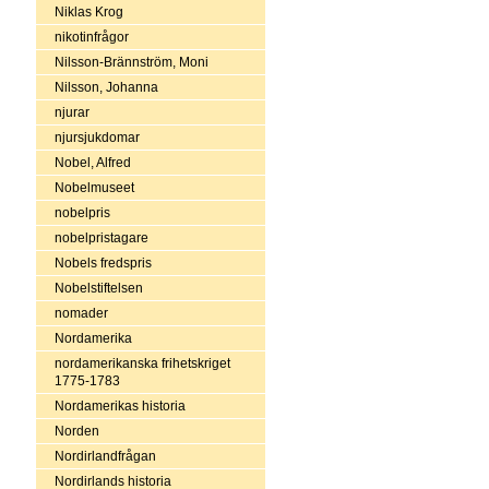
Niklas Krog
nikotinfrågor
Nilsson-Brännström, Moni
Nilsson, Johanna
njurar
njursjukdomar
Nobel, Alfred
Nobelmuseet
nobelpris
nobelpristagare
Nobels fredspris
Nobelstiftelsen
nomader
Nordamerika
nordamerikanska frihetskriget
1775-1783
Nordamerikas historia
Norden
Nordirlandfrågan
Nordirlands historia