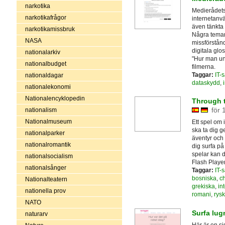
narkotika
Medierådets
narkotikafrågor
internetanvä
även tänkta 
narkotikamissbruk
Några teman 
NASA
missförstån
digitala gl
nationalarkiv
"Hur man und
nationalbudget
filmerna.
Taggar:
IT-
nationaldagar
dataskydd
,
nationalekonomi
Nationalencyklopedin
Through 
för 
nationalism
Nationalmuseum
Ett spel om 
ska ta dig
nationalparker
äventyr och 
nationalromantik
dig surfa på
spelar kan d
nationalsocialism
Flash Playe
nationalsånger
Taggar:
IT-
bosniska
,
ch
Nationalteatern
grekiska
,
in
nationella prov
romani
,
rys
NATO
Surfa lug
naturarv
Här är en si