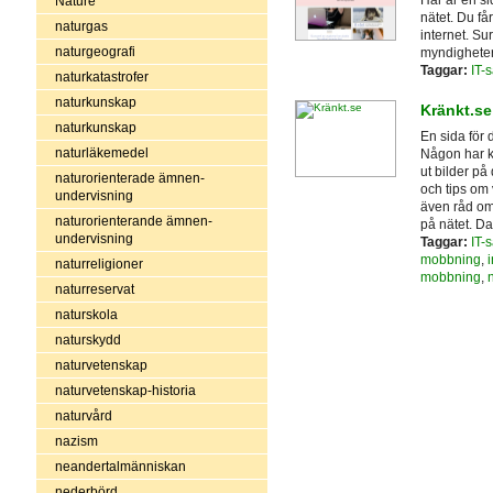
Nature
nätet. Du få
naturgas
internet. Su
naturgeografi
myndigheter
Taggar:
IT-
naturkatastrofer
naturkunskap
Kränkt.se
naturkunskap
En sida för 
naturläkemedel
Någon har ka
ut bilder på 
naturorienterade ämnen-
och tips om 
undervisning
även råd om 
naturorienterande ämnen-
på nätet. D
undervisning
Taggar:
IT-
mobbning
,
i
naturreligioner
mobbning
,
naturreservat
naturskola
naturskydd
naturvetenskap
naturvetenskap-historia
naturvård
nazism
neandertalmänniskan
nederbörd