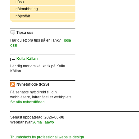
näsa
nätmobbning
nöjesfält
Tipsa oss
Har du ett bra tips på en länk?
Tipsa
oss!
Kolla Källan
Lär dig mer om källkritik på Kolla
Källan
Nyhetsflöde (RSS)
Få senaste nytt direkt till din
webbläsare, intranät eller webbplats.
Se alla nyhetsflöden.
Senast uppdaterad: 2026-08-08
Webbansvar:
Alma Taawo
Thumbshots by professional website design