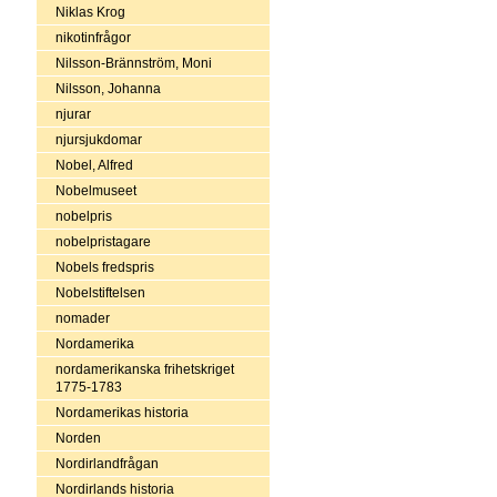
Niklas Krog
nikotinfrågor
Nilsson-Brännström, Moni
Nilsson, Johanna
njurar
njursjukdomar
Nobel, Alfred
Nobelmuseet
nobelpris
nobelpristagare
Nobels fredspris
Nobelstiftelsen
nomader
Nordamerika
nordamerikanska frihetskriget
1775-1783
Nordamerikas historia
Norden
Nordirlandfrågan
Nordirlands historia