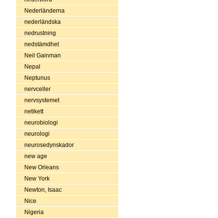
Nederländerna
nederländska
nedrustning
nedstämdhet
Neil Gainman
Nepal
Neptunus
nervceller
nervsystemet
netikett
neurobiologi
neurologi
neurosedynskador
new age
New Orleans
New York
Newton, Isaac
Nice
Nigeria