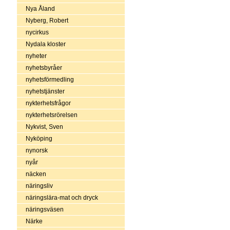
Nya Åland
Nyberg, Robert
nycirkus
Nydala kloster
nyheter
nyhetsbyråer
nyhetsförmedling
nyhetstjänster
nykterhetsfrågor
nykterhetsrörelsen
Nykvist, Sven
Nyköping
nynorsk
nyår
näcken
näringsliv
näringslära-mat och dryck
näringsväsen
Närke