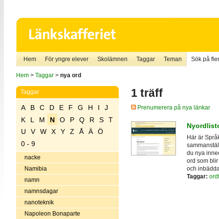
Hem
För yngre elever
Skolämnen
Taggar
Teman
Sök på fler
Hem
>
Taggar
>
nya ord
1 träff
Taggar
A
B
C
D
E
F
G
H
I
J
Prenumerera på nya länkar
K
L
M
N
O
P
Q
R
S
T
Nyordlist
U
V
W
X
Y
Z
Å
Ä
Ö
Här är Språ
0 - 9
sammanställn
du nya inne
nacke
ord som blir
och inbäddad
Namibia
Taggar:
ord
namn
namnsdagar
nanoteknik
Napoleon Bonaparte