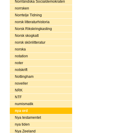
Norrländska Socialdemokraten
norrsken
Norrtelje Tidning
norsk litteraturhistoria
Norsk Rikskringkasting
Norsk skogkatt
norsk skönlitteratur
norska
notation
noter
notskrift
Nottingham
noveller
NRK
NTF
numismatik
nya ord
Nya testamentet
nya tiden
Nya Zeeland