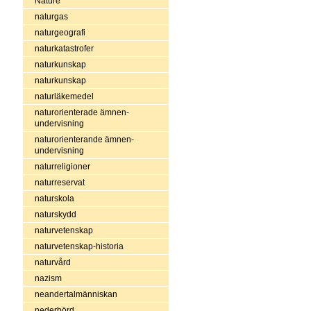
Nature
naturgas
naturgeografi
naturkatastrofer
naturkunskap
naturkunskap
naturläkemedel
naturorienterade ämnen-
undervisning
naturorienterande ämnen-
undervisning
naturreligioner
naturreservat
naturskola
naturskydd
naturvetenskap
naturvetenskap-historia
naturvård
nazism
neandertalmänniskan
nederbörd