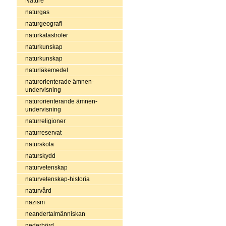
Nature
naturgas
naturgeografi
naturkatastrofer
naturkunskap
naturkunskap
naturläkemedel
naturorienterade ämnen-
undervisning
naturorienterande ämnen-
undervisning
naturreligioner
naturreservat
naturskola
naturskydd
naturvetenskap
naturvetenskap-historia
naturvård
nazism
neandertalmänniskan
nederbörd