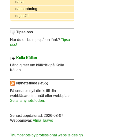
näsa
nätmobbning
nöjesfält
Tipsa oss
Har du ett bra tips på en länk?
Tipsa
oss!
Kolla Källan
Lär dig mer om källkritik på Kolla
Källan
Nyhetsflöde (RSS)
Få senaste nytt direkt till din
webbläsare, intranät eller webbplats.
Se alla nyhetsflöden.
Senast uppdaterad: 2026-08-07
Webbansvar:
Alma Taawo
Thumbshots by professional website design