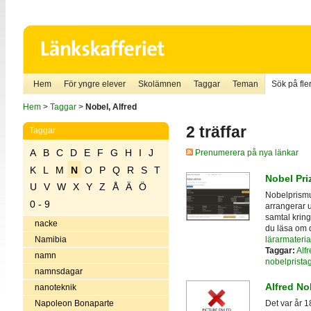
Hem
För yngre elever
Skolämnen
Taggar
Teman
Sök på fler
Hem
>
Taggar
>
Nobel, Alfred
2 träffar
Taggar
A
B
C
D
E
F
G
H
I
J
Prenumerera på nya länkar
K
L
M
N
O
P
Q
R
S
T
Nobel Pr
U
V
W
X
Y
Z
Å
Ä
Ö
Nobelprismu
0 - 9
arrangerar u
samtal krin
nacke
du läsa om d
lärarmateria
Namibia
Taggar:
Alf
namn
nobelprista
namnsdagar
Alfred No
nanoteknik
Napoleon Bonaparte
Det var år 1