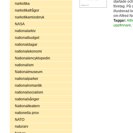
startade och
narkotika
företag. På 
narkotikafrågor
illustrerad 
om Alfred No
narkotikamissbruk
Taggar:
Alf
NASA
uppfinnare
,
nationalarkiv
nationalbudget
nationaldagar
nationalekonomi
Nationalencyklopedin
nationalism
Nationalmuseum
nationalparker
nationalromantik
nationalsocialism
nationalsånger
Nationalteatern
nationella prov
NATO
naturarv