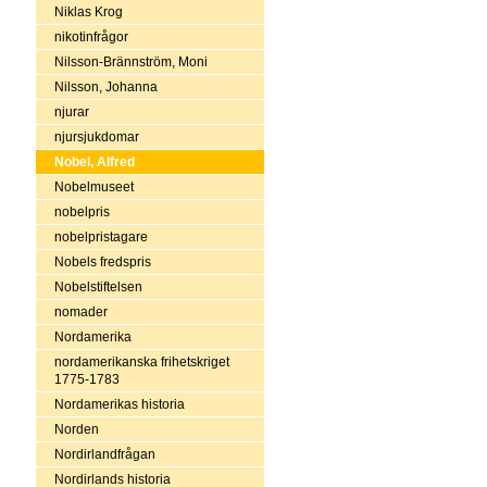
Niklas Krog
nikotinfrågor
Nilsson-Brännström, Moni
Nilsson, Johanna
njurar
njursjukdomar
Nobel, Alfred
Nobelmuseet
nobelpris
nobelpristagare
Nobels fredspris
Nobelstiftelsen
nomader
Nordamerika
nordamerikanska frihetskriget
1775-1783
Nordamerikas historia
Norden
Nordirlandfrågan
Nordirlands historia