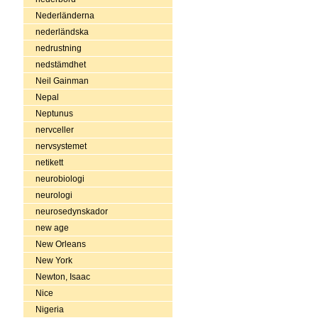
Nederländerna
nederländska
nedrustning
nedstämdhet
Neil Gainman
Nepal
Neptunus
nervceller
nervsystemet
netikett
neurobiologi
neurologi
neurosedynskador
new age
New Orleans
New York
Newton, Isaac
Nice
Nigeria