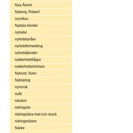
Nya Åland
Nyberg, Robert
nycirkus
Nydala kloster
nyheter
nyhetsbyråer
nyhetsförmedling
nyhetstjänster
nykterhetsfrågor
nykterhetsrörelsen
Nykvist, Sven
Nyköping
nynorsk
nyår
näcken
näringsliv
näringslära-mat och dryck
näringsväsen
Närke