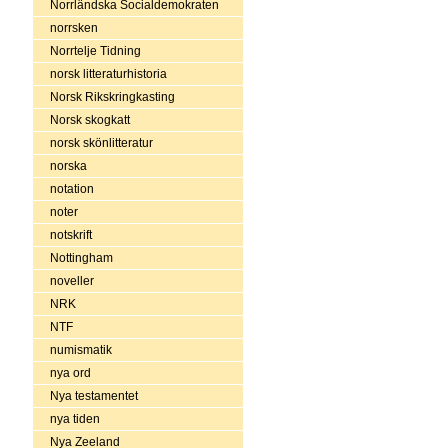
Norrländska Socialdemokraten
norrsken
Norrtelje Tidning
norsk litteraturhistoria
Norsk Rikskringkasting
Norsk skogkatt
norsk skönlitteratur
norska
notation
noter
notskrift
Nottingham
noveller
NRK
NTF
numismatik
nya ord
Nya testamentet
nya tiden
Nya Zeeland