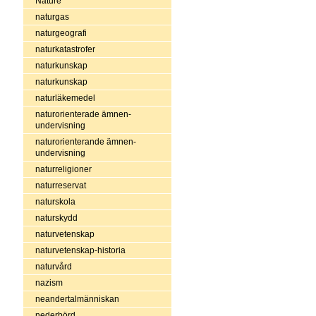
Nature
naturgas
naturgeografi
naturkatastrofer
naturkunskap
naturkunskap
naturläkemedel
naturorienterade ämnen-
undervisning
naturorienterande ämnen-
undervisning
naturreligioner
naturreservat
naturskola
naturskydd
naturvetenskap
naturvetenskap-historia
naturvård
nazism
neandertalmänniskan
nederbörd