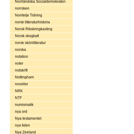
Norrländska Socialdemokraten
norrsken
Norrtelje Tidning
norsk litteraturhistoria
Norsk Rikskringkasting
Norsk skogkatt
norsk skönlitteratur
norska
notation
noter
notskrift
Nottingham
noveller
NRK
NTF
numismatik
nya ord
Nya testamentet
nya tiden
Nya Zeeland