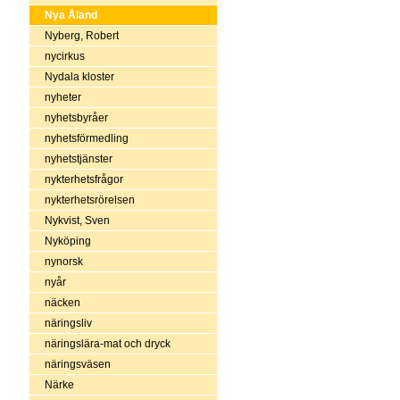
Nya Åland
Nyberg, Robert
nycirkus
Nydala kloster
nyheter
nyhetsbyråer
nyhetsförmedling
nyhetstjänster
nykterhetsfrågor
nykterhetsrörelsen
Nykvist, Sven
Nyköping
nynorsk
nyår
näcken
näringsliv
näringslära-mat och dryck
näringsväsen
Närke