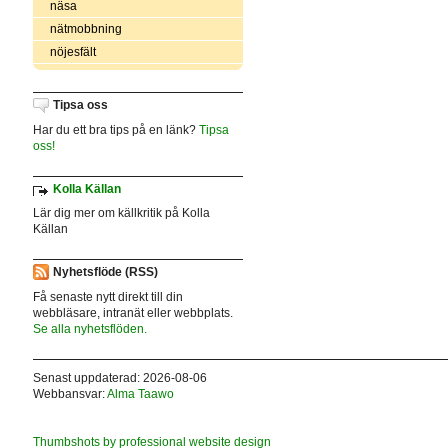
näsa
nätmobbning
nöjesfält
Tipsa oss
Har du ett bra tips på en länk?
Tipsa
oss!
Kolla Källan
Lär dig mer om källkritik på Kolla
Källan
Nyhetsflöde (RSS)
Få senaste nytt direkt till din
webbläsare, intranät eller webbplats.
Se alla nyhetsflöden.
Senast uppdaterad: 2026-08-06
Webbansvar:
Alma Taawo
Thumbshots by professional website design