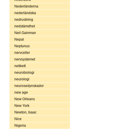
Nederländerna
nederländska
nedrustning
nedstämdhet
Neil Gainman
Nepal
Neptunus
nervceller
nervsystemet
netikett
neurobiologi
neurologi
neurosedynskador
new age
New Orleans
New York
Newton, Isaac
Nice
Nigeria