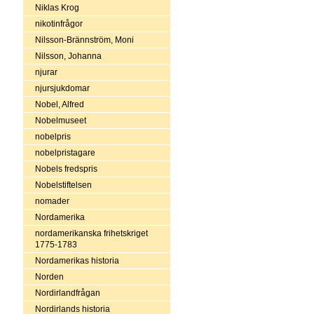
Niklas Krog
nikotinfrågor
Nilsson-Brännström, Moni
Nilsson, Johanna
njurar
njursjukdomar
Nobel, Alfred
Nobelmuseet
nobelpris
nobelpristagare
Nobels fredspris
Nobelstiftelsen
nomader
Nordamerika
nordamerikanska frihetskriget
1775-1783
Nordamerikas historia
Norden
Nordirlandfrågan
Nordirlands historia