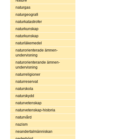
Nature
naturgas
naturgeografi
naturkatastrofer
naturkunskap
naturkunskap
naturläkemedel
naturorienterade ämnen-
undervisning
naturorienterande ämnen-
undervisning
naturreligioner
naturreservat
naturskola
naturskydd
naturvetenskap
naturvetenskap-historia
naturvård
nazism
neandertalmänniskan
nederbörd