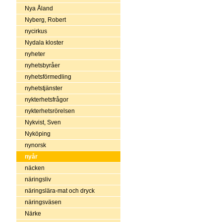
Nya Åland
Nyberg, Robert
nycirkus
Nydala kloster
nyheter
nyhetsbyråer
nyhetsförmedling
nyhetstjänster
nykterhetsfrågor
nykterhetsrörelsen
Nykvist, Sven
Nyköping
nynorsk
nyår
näcken
näringsliv
näringslära-mat och dryck
näringsväsen
Närke