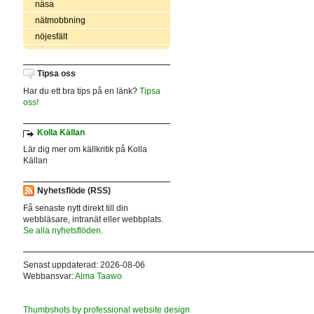
näsa
nätmobbning
nöjesfält
Tipsa oss
Har du ett bra tips på en länk?
Tipsa
oss!
Kolla Källan
Lär dig mer om källkritik på Kolla
Källan
Nyhetsflöde (RSS)
Få senaste nytt direkt till din
webbläsare, intranät eller webbplats.
Se alla nyhetsflöden.
Senast uppdaterad: 2026-08-06
Webbansvar:
Alma Taawo
Thumbshots by professional website design