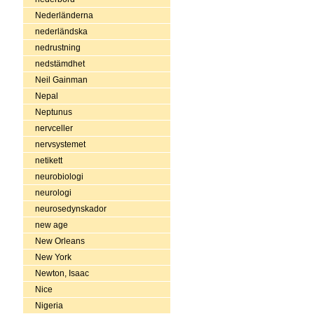
Nederländerna
nederländska
nedrustning
nedstämdhet
Neil Gainman
Nepal
Neptunus
nervceller
nervsystemet
netikett
neurobiologi
neurologi
neurosedynskador
new age
New Orleans
New York
Newton, Isaac
Nice
Nigeria