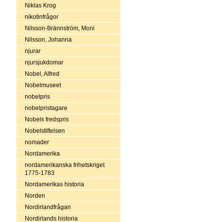
Niklas Krog
nikotinfrågor
Nilsson-Brännström, Moni
Nilsson, Johanna
njurar
njursjukdomar
Nobel, Alfred
Nobelmuseet
nobelpris
nobelpristagare
Nobels fredspris
Nobelstiftelsen
nomader
Nordamerika
nordamerikanska frihetskriget
1775-1783
Nordamerikas historia
Norden
Nordirlandfrågan
Nordirlands historia