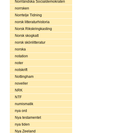
Norrländska Socialdemokraten
norrsken
Norrtelje Tidning
norsk litteraturhistoria
Norsk Rikskringkasting
Norsk skogkatt
norsk skönlitteratur
norska
notation
noter
notskrift
Nottingham
noveller
NRK
NTF
numismatik
nya ord
Nya testamentet
nya tiden
Nya Zeeland