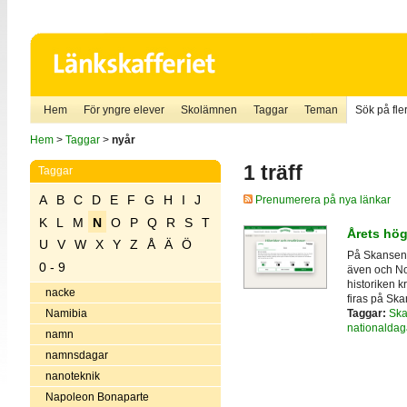
Hem
För yngre elever
Skolämnen
Taggar
Teman
Sök på fler
Hem
>
Taggar
>
nyår
1 träff
Taggar
A
B
C
D
E
F
G
H
I
J
Prenumerera på nya länkar
K
L
M
N
O
P
Q
R
S
T
Årets hög
U
V
W
X
Y
Z
Å
Ä
Ö
På Skansen 
0 - 9
även och No
historiken k
nacke
firas på Ska
Taggar:
Sk
Namibia
nationaldag
namn
namnsdagar
nanoteknik
Napoleon Bonaparte