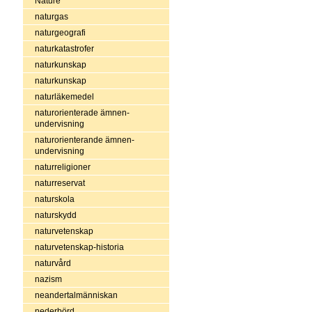
Nature
naturgas
naturgeografi
naturkatastrofer
naturkunskap
naturkunskap
naturläkemedel
naturorienterade ämnen-
undervisning
naturorienterande ämnen-
undervisning
naturreligioner
naturreservat
naturskola
naturskydd
naturvetenskap
naturvetenskap-historia
naturvård
nazism
neandertalmänniskan
nederbörd