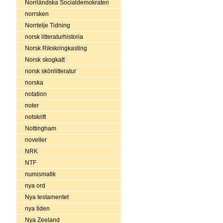
Norrländska Socialdemokraten
norrsken
Norrtelje Tidning
norsk litteraturhistoria
Norsk Rikskringkasting
Norsk skogkatt
norsk skönlitteratur
norska
notation
noter
notskrift
Nottingham
noveller
NRK
NTF
numismatik
nya ord
Nya testamentet
nya tiden
Nya Zeeland