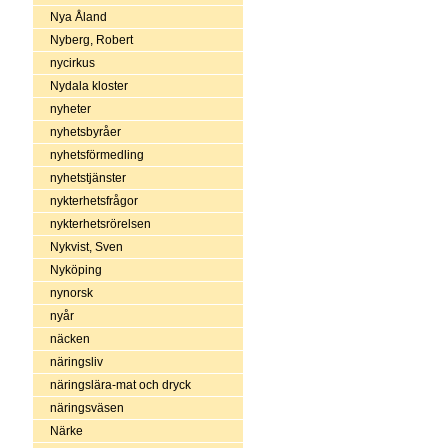
Nya Åland
Nyberg, Robert
nycirkus
Nydala kloster
nyheter
nyhetsbyråer
nyhetsförmedling
nyhetstjänster
nykterhetsfrågor
nykterhetsrörelsen
Nykvist, Sven
Nyköping
nynorsk
nyår
näcken
näringsliv
näringslära-mat och dryck
näringsväsen
Närke