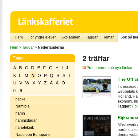
Hem
För yngre elever
Skolämnen
Taggar
Teman
Sök på fler
Hem
>
Taggar
>
Nederländerna
2 träffar
Taggar
A
B
C
D
E
F
G
H
I
J
Prenumerera på nya länkar
K
L
M
N
O
P
Q
R
S
T
The Offici
U
V
W
X
Y
Z
Å
Ä
Ö
Intresserad
0 - 9
webbplats k
Holland. Här
nacke
ekonomi, his
Taggar:
Hol
Namibia
namn
Rijksmus
namnsdagar
Mästerverk
nanoteknik
berömda kons
Napoleon Bonaparte
denna webbp