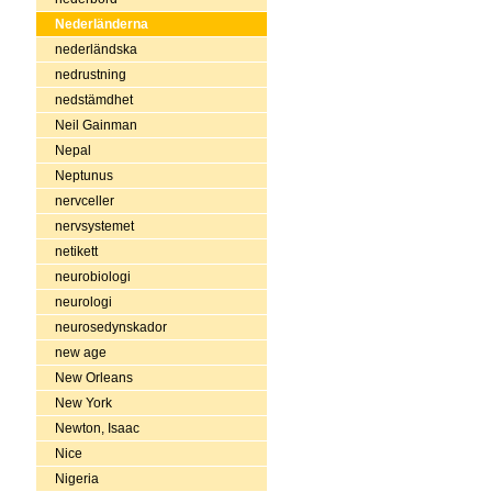
Nederländerna
nederländska
nedrustning
nedstämdhet
Neil Gainman
Nepal
Neptunus
nervceller
nervsystemet
netikett
neurobiologi
neurologi
neurosedynskador
new age
New Orleans
New York
Newton, Isaac
Nice
Nigeria