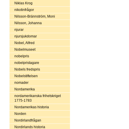
Niklas Krog
nikotinfrågor
Nilsson-Brännström, Moni
Nilsson, Johanna
njurar
njursjukdomar
Nobel, Alfred
Nobelmuseet
nobelpris
nobelpristagare
Nobels fredspris
Nobelstiftelsen
nomader
Nordamerika
nordamerikanska frihetskriget
1775-1783
Nordamerikas historia
Norden
Nordirlandfrågan
Nordirlands historia