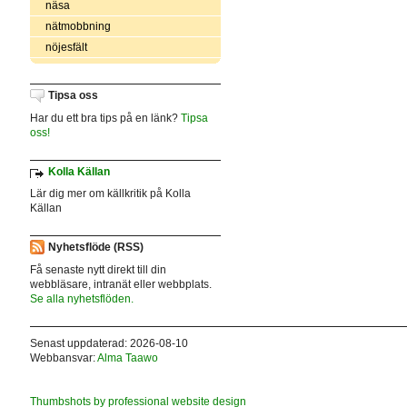
näsa
nätmobbning
nöjesfält
Tipsa oss
Har du ett bra tips på en länk?
Tipsa
oss!
Kolla Källan
Lär dig mer om källkritik på Kolla
Källan
Nyhetsflöde (RSS)
Få senaste nytt direkt till din
webbläsare, intranät eller webbplats.
Se alla nyhetsflöden.
Senast uppdaterad: 2026-08-10
Webbansvar:
Alma Taawo
Thumbshots by professional website design