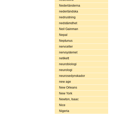
Nederländerna
nederländska
nedrustning
nedstämdhet
Neil Gainman
Nepal
Neptunus
nervceller
nervsystemet
netikett
neurobiologi
neurologi
neurosedynskador
new age
New Orleans
New York
Newton, Isaac
Nice
Nigeria