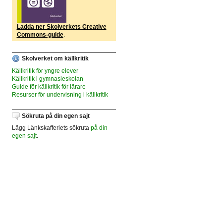
Ladda ner Skolverkets Creative
Commons-guide
.
Skolverket om källkritik
Källkritik för yngre elever
Källkritik i gymnasieskolan
Guide för källkritik för lärare
Resurser för undervisning i källkritik
Sökruta på din egen sajt
Lägg Länkskafferiets sökruta
på din
egen sajt
.