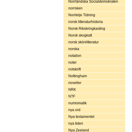
Norrländska Socialdemokraten
norrsken
Norrtelje Tidning
norsk litteraturhistoria
Norsk Rikskringkasting
Norsk skogkatt
norsk skönlitteratur
norska
notation
noter
notskrift
Nottingham
noveller
NRK
NTF
numismatik
nya ord
Nya testamentet
nya tiden
Nya Zeeland