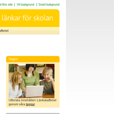
 this site
Vit bakgrund
Svart bakgrund
feriet
Taggar
Utforska innehållet i Länkskafferiet
genom våra
taggar
.