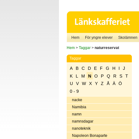
Hem
För yngre elever
Skolämnen
Hem
>
Taggar
>
naturreservat
Taggar
A
B
C
D
E
F
G
H
I
J
K
L
M
N
O
P
Q
R
S
T
U
V
W
X
Y
Z
Å
Ä
Ö
0 - 9
nacke
Namibia
namn
namnsdagar
nanoteknik
Napoleon Bonaparte