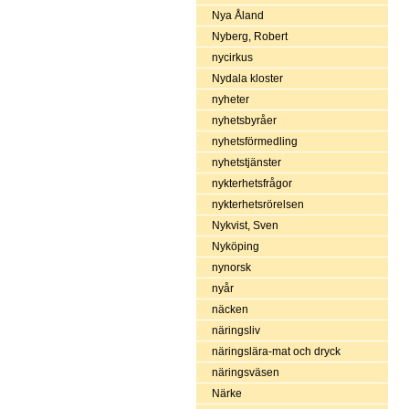
Nya Åland
Nyberg, Robert
nycirkus
Nydala kloster
nyheter
nyhetsbyråer
nyhetsförmedling
nyhetstjänster
nykterhetsfrågor
nykterhetsrörelsen
Nykvist, Sven
Nyköping
nynorsk
nyår
näcken
näringsliv
näringslära-mat och dryck
näringsväsen
Närke