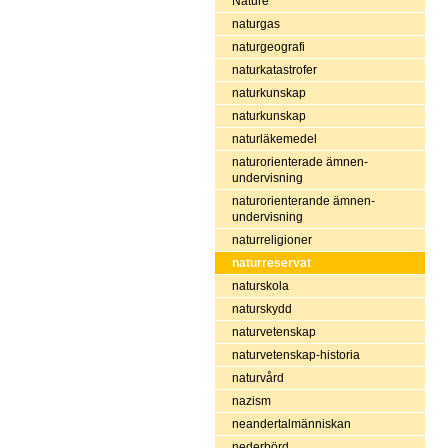
Nature
naturgas
naturgeografi
naturkatastrofer
naturkunskap
naturkunskap
naturläkemedel
naturorienterade ämnen-
undervisning
naturorienterande ämnen-
undervisning
naturreligioner
naturreservat
naturskola
naturskydd
naturvetenskap
naturvetenskap-historia
naturvård
nazism
neandertalmänniskan
nederbörd