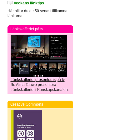
Veckans länktips
Här hittar du de 50 senast tillkomna
länkarna
Länkskafferiet på tv
Länkskafferiet presenteras på tv
Se Alma Taawo presentera
Länkskafferiet i Kunskapskanalen.
Creative Commons