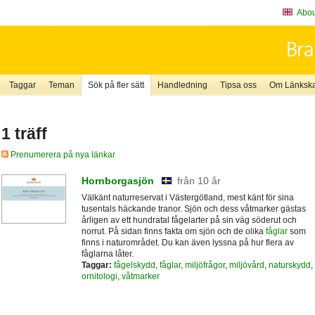
About
Taggar
Teman
Sök på fler sätt
Handledning
Tipsa oss
Om Länkskaf
1 träff
Prenumerera på nya länkar
Hornborgasjön
från 10 år
Välkänt naturreservat i Västergötland, mest känt för sina
tusentals häckande tranor. Sjön och dess våtmarker gästas
årligen av ett hundratal fågelarter på sin väg söderut och
norrut. På sidan finns fakta om sjön och de olika
fåglar
som
finns i naturområdet. Du kan även lyssna på hur flera av
fåglarna låter.
Taggar:
fågelskydd
,
fåglar
,
miljöfrågor
,
miljövård
,
naturskydd
,
ornitologi
,
våtmarker