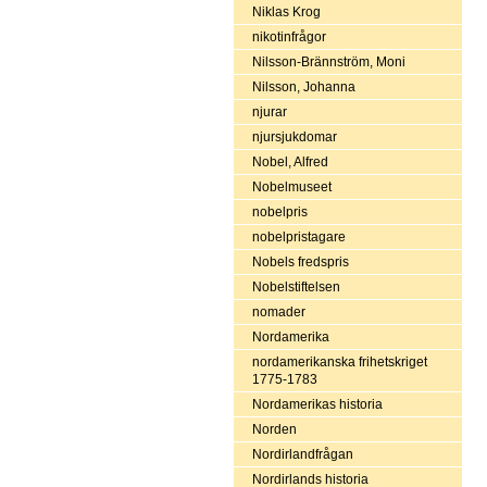
Niklas Krog
nikotinfrågor
Nilsson-Brännström, Moni
Nilsson, Johanna
njurar
njursjukdomar
Nobel, Alfred
Nobelmuseet
nobelpris
nobelpristagare
Nobels fredspris
Nobelstiftelsen
nomader
Nordamerika
nordamerikanska frihetskriget
1775-1783
Nordamerikas historia
Norden
Nordirlandfrågan
Nordirlands historia