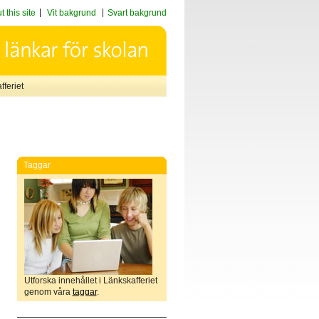
 this site
Vit bakgrund
Svart bakgrund
feriet
Taggar
Utforska innehållet i Länkskafferiet
genom våra
taggar
.