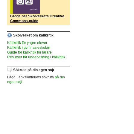
Ladda ner Skolverkets Creative
Commons-guide
.
Skolverket om källkritik
Källkritik för yngre elever
Källkritik i gymnasieskolan
Guide för källkritik för lärare
Resurser för undervisning i källkritik
Sökruta på din egen sajt
Lägg Länkskafferiets sökruta
på din
egen sajt
.