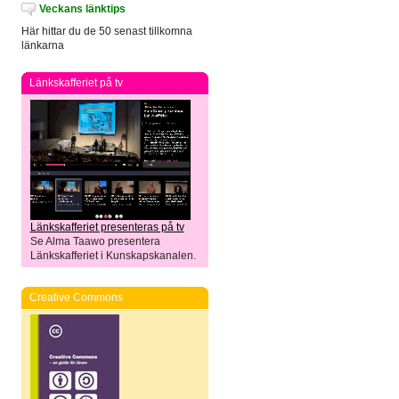
Veckans länktips
Här hittar du de 50 senast tillkomna
länkarna
Länkskafferiet på tv
Länkskafferiet presenteras på tv
Se Alma Taawo presentera
Länkskafferiet i Kunskapskanalen.
Creative Commons