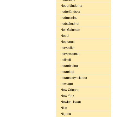
Nederländerna
nederländska
nedrustning
nedstämdhet
Neil Gainman
Nepal
Neptunus
nervceller
nervsystemet
netikett
neurobiologi
neurologi
neurosedynskador
new age
New Orleans
New York
Newton, Isaac
Nice
Nigeria