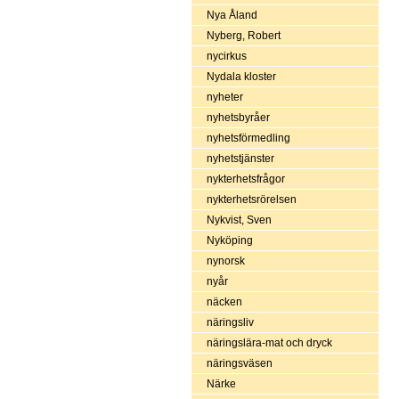
Nya Åland
Nyberg, Robert
nycirkus
Nydala kloster
nyheter
nyhetsbyråer
nyhetsförmedling
nyhetstjänster
nykterhetsfrågor
nykterhetsrörelsen
Nykvist, Sven
Nyköping
nynorsk
nyår
näcken
näringsliv
näringslära-mat och dryck
näringsväsen
Närke