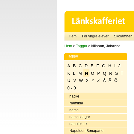
Hem
För yngre elever
Skolämnen
Hem
>
Taggar
>
Nilsson, Johanna
Taggar
A
B
C
D
E
F
G
H
I
J
K
L
M
N
O
P
Q
R
S
T
U
V
W
X
Y
Z
Å
Ä
Ö
0 - 9
nacke
Namibia
namn
namnsdagar
nanoteknik
Napoleon Bonaparte