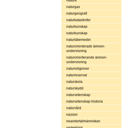
Nature
naturgas
naturgeografi
naturkatastrofer
naturkunskap
naturkunskap
naturläkemedel
naturorienterade ämnen-
undervisning
naturorienterande ämnen-
undervisning
naturreligioner
naturreservat
naturskola
naturskydd
naturvetenskap
naturvetenskap-historia
naturvård
nazism
neandertalmänniskan
nederbörd