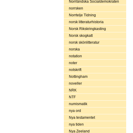
Norrländska Socialdemokraten
norrsken
Norrtelje Tidning
norsk litteraturhistoria
Norsk Rikskringkasting
Norsk skogkatt
norsk skönlitteratur
norska
notation
noter
notskrift
Nottingham
noveller
NRK
NTF
numismatik
nya ord
Nya testamentet
nya tiden
Nya Zeeland