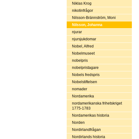
Niklas Krog
nikotinfrågor
Nilsson-Brännström, Moni
Nilsson, Johanna
njurar
njursjukdomar
Nobel, Alfred
Nobelmuseet
nobelpris
nobelpristagare
Nobels fredspris
Nobelstiftelsen
nomader
Nordamerika
nordamerikanska frihetskriget
1775-1783
Nordamerikas historia
Norden
Nordirlandfrågan
Nordirlands historia