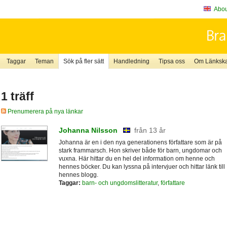
About
Taggar
Teman
Sök på fler sätt
Handledning
Tipsa oss
Om Länkskaf
1 träff
Prenumerera på nya länkar
Johanna Nilsson
från 13 år
Johanna är en i den nya generationens författare som är på
stark frammarsch. Hon skriver både för barn, ungdomar och
vuxna. Här hittar du en hel del information om henne och
hennes böcker. Du kan lyssna på intervjuer och hittar länk till
hennes blogg.
Taggar:
barn- och ungdomslitteratur
,
författare