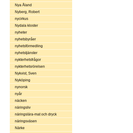
Nya Åland
Nyberg, Robert
nycirkus
Nydala kloster
nyheter
nyhetsbyråer
nyhetsförmedling
nyhetstjänster
nykterhetsfrågor
nykterhetsrörelsen
Nykvist, Sven
Nyköping
nynorsk
nyår
näcken
näringsliv
näringslära-mat och dryck
näringsväsen
Närke