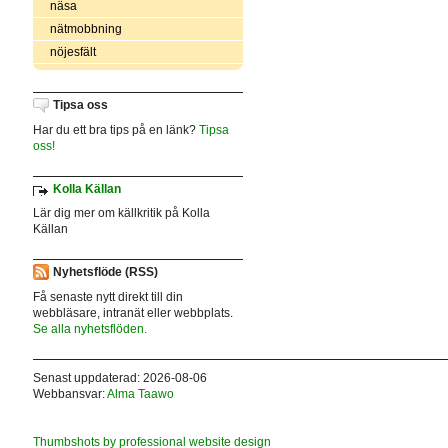
näsa
nätmobbning
nöjesfält
Tipsa oss
Har du ett bra tips på en länk?
Tipsa
oss!
Kolla Källan
Lär dig mer om källkritik på Kolla
Källan
Nyhetsflöde (RSS)
Få senaste nytt direkt till din
webbläsare, intranät eller webbplats.
Se alla nyhetsflöden.
Senast uppdaterad: 2026-08-06
Webbansvar:
Alma Taawo
Thumbshots by professional website design