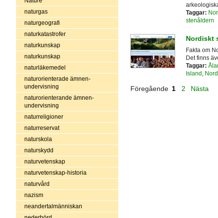
Nature
arkeologiska
naturgas
Taggar:
Nor
stenåldern
naturgeografi
naturkatastrofer
Nordiskt 
naturkunskap
Fakta om N
naturkunskap
Det finns äv
Taggar:
Åla
naturläkemedel
Island
,
Nord
naturorienterade ämnen-
undervisning
Föregående
1
2
Nästa
naturorienterande ämnen-
undervisning
naturreligioner
naturreservat
naturskola
naturskydd
naturvetenskap
naturvetenskap-historia
naturvård
nazism
neandertalmänniskan
nederbörd