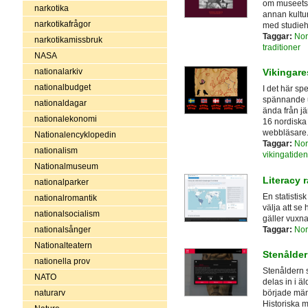
om museets u
narkotika
annan kultur
narkotikafrågor
med studie
Taggar:
Nor
narkotikamissbruk
traditioner
NASA
nationalarkiv
Vikingar
nationalbudget
I det här sp
spännande u
nationaldagar
ända från jä
nationalekonomi
16 nordiska
webbläsare
Nationalencyklopedin
Taggar:
Nor
nationalism
vikingatiden
Nationalmuseum
Literacy r
nationalparker
En statistis
nationalromantik
välja att se
nationalsocialism
gäller vuxna
Taggar:
Nor
nationalsånger
Nationalteatern
Stenålde
nationella prov
Stenåldern st
NATO
delas in i ä
naturarv
började männ
Historiska m