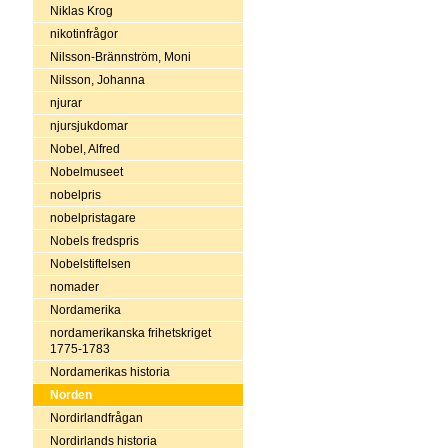
Niklas Krog
nikotinfrågor
Nilsson-Brännström, Moni
Nilsson, Johanna
njurar
njursjukdomar
Nobel, Alfred
Nobelmuseet
nobelpris
nobelpristagare
Nobels fredspris
Nobelstiftelsen
nomader
Nordamerika
nordamerikanska frihetskriget
1775-1783
Nordamerikas historia
Norden
Nordirlandfrågan
Nordirlands historia