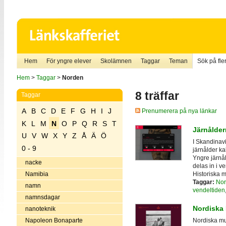
Hem
För yngre elever
Skolämnen
Taggar
Teman
Sök på fler
Hem
>
Taggar
>
Norden
8 träffar
Taggar
A
B
C
D
E
F
G
H
I
J
Prenumerera på nya länkar
K
L
M
N
O
P
Q
R
S
T
Järnålder
U
V
W
X
Y
Z
Å
Ä
Ö
I Skandinavi
0 - 9
järnålder ka
Yngre järnål
nacke
delas in i v
Historiska 
Namibia
Taggar:
Nor
namn
vendeltiden
namnsdagar
Nordiska
nanoteknik
Napoleon Bonaparte
Nordiska mus