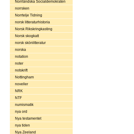
Norrländska Socialdemokraten
norrsken
Norrtelje Tidning
norsk litteraturhistoria
Norsk Rikskringkasting
Norsk skogkatt
norsk skönlitteratur
norska
notation
noter
notskrift
Nottingham
noveller
NRK
NTF
numismatik
nya ord
Nya testamentet
nya tiden
Nya Zeeland