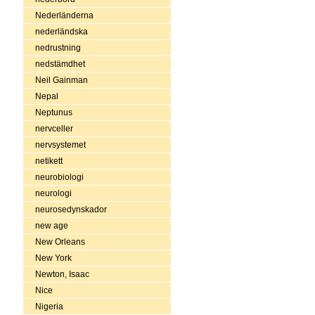
Nederländerna
nederländska
nedrustning
nedstämdhet
Neil Gainman
Nepal
Neptunus
nervceller
nervsystemet
netikett
neurobiologi
neurologi
neurosedynskador
new age
New Orleans
New York
Newton, Isaac
Nice
Nigeria