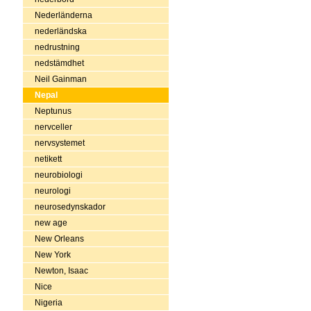
Nederländerna
nederländska
nedrustning
nedstämdhet
Neil Gainman
Nepal
Neptunus
nervceller
nervsystemet
netikett
neurobiologi
neurologi
neurosedynskador
new age
New Orleans
New York
Newton, Isaac
Nice
Nigeria