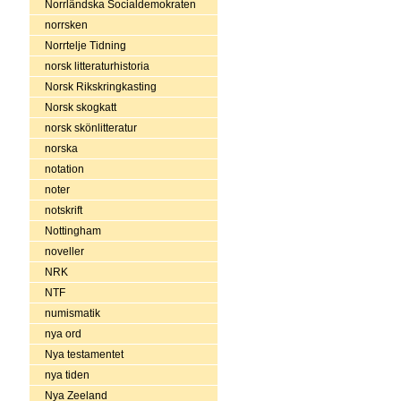
Norrländska Socialdemokraten
norrsken
Norrtelje Tidning
norsk litteraturhistoria
Norsk Rikskringkasting
Norsk skogkatt
norsk skönlitteratur
norska
notation
noter
notskrift
Nottingham
noveller
NRK
NTF
numismatik
nya ord
Nya testamentet
nya tiden
Nya Zeeland