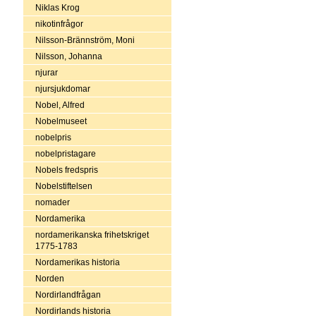
Niklas Krog
nikotinfrågor
Nilsson-Brännström, Moni
Nilsson, Johanna
njurar
njursjukdomar
Nobel, Alfred
Nobelmuseet
nobelpris
nobelpristagare
Nobels fredspris
Nobelstiftelsen
nomader
Nordamerika
nordamerikanska frihetskriget
1775-1783
Nordamerikas historia
Norden
Nordirlandfrågan
Nordirlands historia