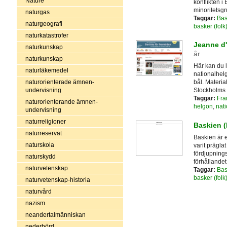
Nature
konflikten i
minoritetsgr
naturgas
Taggar:
Bas
naturgeografi
basker (folk
naturkatastrofer
Jeanne d'
naturkunskap
år
naturkunskap
Här kan du 
naturläkemedel
nationalhelg
naturorienterade ämnen-
bål. Material
undervisning
Stockholms u
Taggar:
Fra
naturorienterande ämnen-
helgon
,
nat
undervisning
naturreligioner
Baskien (P
naturreservat
Baskien är 
naturskola
varit präglat
fördjupnings
naturskydd
förhållandet 
naturvetenskap
Taggar:
Bas
basker (folk
naturvetenskap-historia
naturvård
nazism
neandertalmänniskan
nederbörd