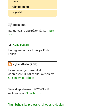
näsa
nätmobbning
nöjesfält
Tipsa oss
Har du ett bra tips på en länk?
Tipsa
oss!
Kolla Källan
Lär dig mer om källkritik på Kolla
Källan
Nyhetsflöde (RSS)
Få senaste nytt direkt till din
webbläsare, intranät eller webbplats.
Se alla nyhetsflöden.
Senast uppdaterad: 2026-08-08
Webbansvar:
Alma Taawo
Thumbshots by professional website design