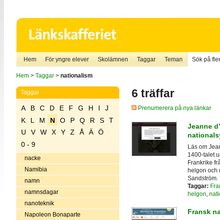
Hem
För yngre elever
Skolämnen
Taggar
Teman
Sök på fler
Hem
>
Taggar
>
nationalism
6 träffar
Taggar
A
B
C
D
E
F
G
H
I
J
Prenumerera på nya länkar
K
L
M
N
O
P
Q
R
S
T
Jeanne d’
U
V
W
X
Y
Z
Å
Ä
Ö
nationals
0 - 9
Läs om Jean
1400-talet u
nacke
Frankrike fr
Namibia
helgon och n
Sandström.
namn
Taggar:
Fra
namnsdagar
helgon
,
nat
nanoteknik
Fransk na
Napoleon Bonaparte