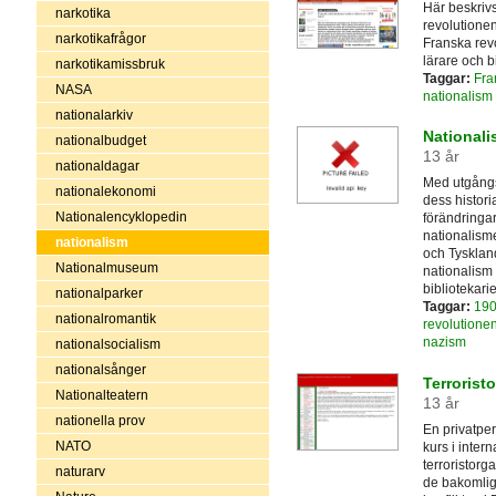
Här beskriv
narkotika
revolutionen
narkotikafrågor
Franska revo
lärare och b
narkotikamissbruk
Taggar:
Fra
NASA
nationalism
nationalarkiv
Nationali
nationalbudget
13 år
nationaldagar
Med utgångs
nationalekonomi
dess histori
Nationalencyklopedin
förändringar
nationalisme
nationalism
och Tyskland
Nationalmuseum
nationalism
bibliotekari
nationalparker
Taggar:
190
nationalromantik
revolutione
nazism
nationalsocialism
nationalsånger
Terrorist
Nationalteatern
13 år
nationella prov
En privatpe
NATO
kurs i inter
terroristorga
naturarv
de bakomlig