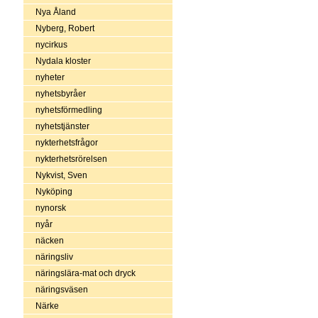
Nya Åland
Nyberg, Robert
nycirkus
Nydala kloster
nyheter
nyhetsbyråer
nyhetsförmedling
nyhetstjänster
nykterhetsfrågor
nykterhetsrörelsen
Nykvist, Sven
Nyköping
nynorsk
nyår
näcken
näringsliv
näringslära-mat och dryck
näringsväsen
Närke