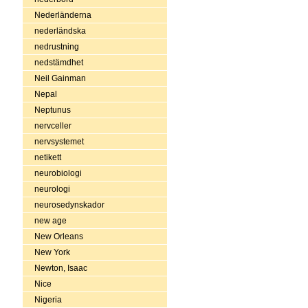
Nederländerna
nederländska
nedrustning
nedstämdhet
Neil Gainman
Nepal
Neptunus
nervceller
nervsystemet
netikett
neurobiologi
neurologi
neurosedynskador
new age
New Orleans
New York
Newton, Isaac
Nice
Nigeria