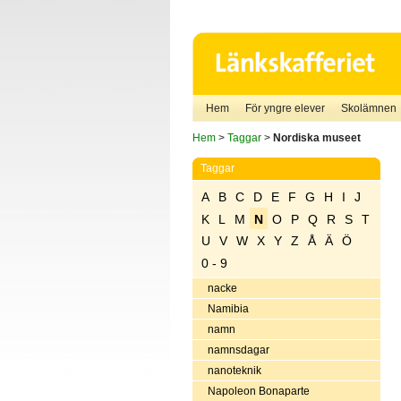
Hem
För yngre elever
Skolämnen
Hem
>
Taggar
>
Nordiska museet
Taggar
A
B
C
D
E
F
G
H
I
J
K
L
M
N
O
P
Q
R
S
T
U
V
W
X
Y
Z
Å
Ä
Ö
0 - 9
nacke
Namibia
namn
namnsdagar
nanoteknik
Napoleon Bonaparte