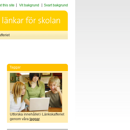
 this site
Vit bakgrund
Svart bakgrund
feriet
Taggar
Utforska innehållet i Länkskafferiet
genom våra
taggar
.