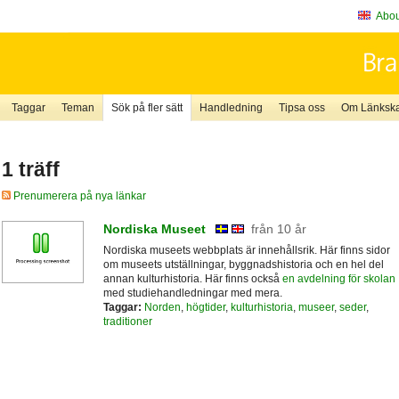
About
Taggar
Teman
Sök på fler sätt
Handledning
Tipsa oss
Om Länkskaf
1 träff
Prenumerera på nya länkar
Nordiska Museet
från 10 år
Nordiska museets webbplats är innehållsrik. Här finns sidor
om museets utställningar, byggnadshistoria och en hel del
annan kulturhistoria. Här finns också
en avdelning för skolan
med studiehandledningar med mera.
Taggar:
Norden
,
högtider
,
kulturhistoria
,
museer
,
seder
,
traditioner