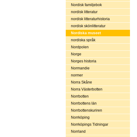
Nordisk familjebok
nordisk litteratur
nordisk litteraturhistoria
nordisk skönlitteratur
Nordiska museet
nordiska språk
Nordpolen
Norge
Norges historia
Normandie
normer
Norra Skåne
Norra Västerbotten
Norrbotten
Norrbottens län
Norrbottenskuriren
Norrköping
Norrköpings Tidningar
Norrland