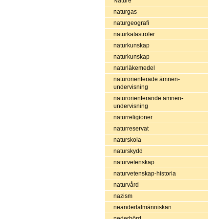
Nature
naturgas
naturgeografi
naturkatastrofer
naturkunskap
naturkunskap
naturläkemedel
naturorienterade ämnen-
undervisning
naturorienterande ämnen-
undervisning
naturreligioner
naturreservat
naturskola
naturskydd
naturvetenskap
naturvetenskap-historia
naturvård
nazism
neandertalmänniskan
nederbörd