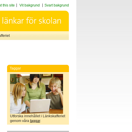
 this site
Vit bakgrund
Svart bakgrund
feriet
Taggar
Utforska innehållet i Länkskafferiet
genom våra
taggar
.