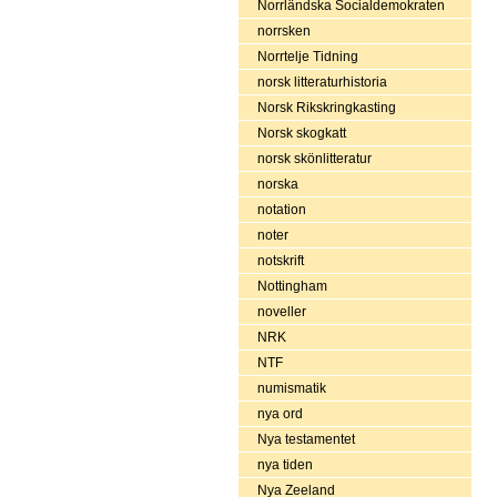
Norrländska Socialdemokraten
norrsken
Norrtelje Tidning
norsk litteraturhistoria
Norsk Rikskringkasting
Norsk skogkatt
norsk skönlitteratur
norska
notation
noter
notskrift
Nottingham
noveller
NRK
NTF
numismatik
nya ord
Nya testamentet
nya tiden
Nya Zeeland