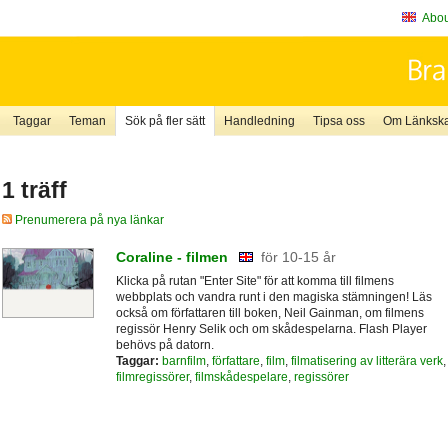
About
Taggar
Teman
Sök på fler sätt
Handledning
Tipsa oss
Om Länkskaf
1 träff
Prenumerera på nya länkar
Coraline - filmen
för 10-15 år
Klicka på rutan "Enter Site" för att komma till filmens
webbplats och vandra runt i den magiska stämningen! Läs
också om författaren till boken, Neil Gainman, om filmens
regissör Henry Selik och om skådespelarna. Flash Player
behövs på datorn.
Taggar:
barnfilm
,
författare
,
film
,
filmatisering av litterära verk
,
filmregissörer
,
filmskådespelare
,
regissörer