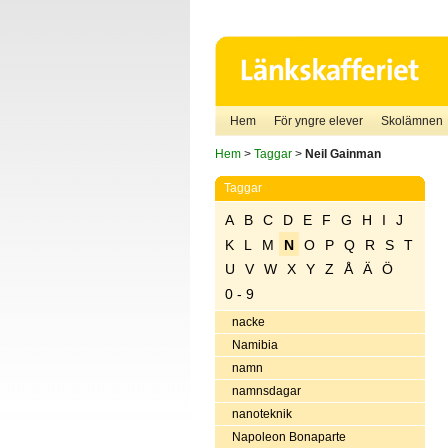
Hem
För yngre elever
Skolämnen
Hem
>
Taggar
>
Neil Gainman
Taggar
A
B
C
D
E
F
G
H
I
J
K
L
M
N
O
P
Q
R
S
T
U
V
W
X
Y
Z
Å
Ä
Ö
0 - 9
nacke
Namibia
namn
namnsdagar
nanoteknik
Napoleon Bonaparte