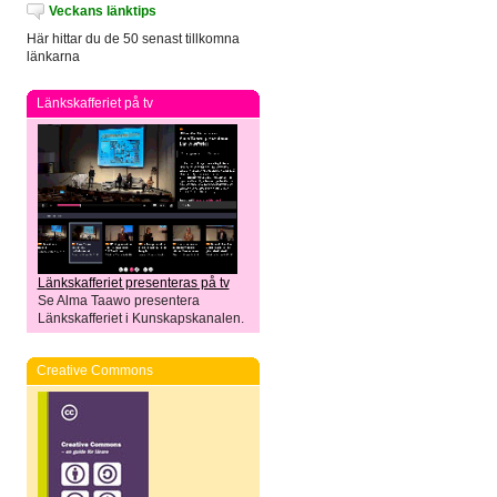
Veckans länktips
Här hittar du de 50 senast tillkomna
länkarna
Länkskafferiet på tv
Länkskafferiet presenteras på tv
Se Alma Taawo presentera
Länkskafferiet i Kunskapskanalen.
Creative Commons