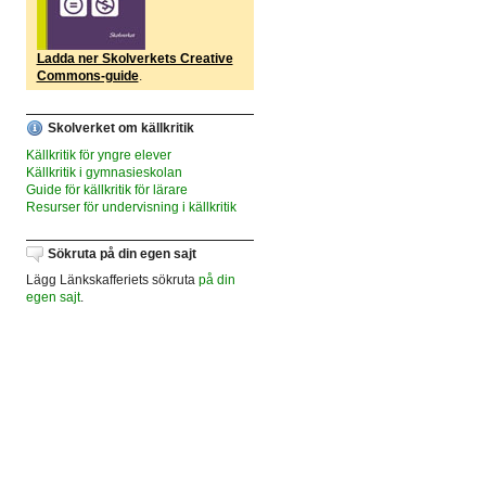
Ladda ner Skolverkets Creative
Commons-guide
.
Skolverket om källkritik
Källkritik för yngre elever
Källkritik i gymnasieskolan
Guide för källkritik för lärare
Resurser för undervisning i källkritik
Sökruta på din egen sajt
Lägg Länkskafferiets sökruta
på din
egen sajt
.