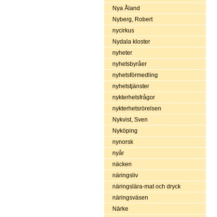
Nya Åland
Nyberg, Robert
nycirkus
Nydala kloster
nyheter
nyhetsbyråer
nyhetsförmedling
nyhetstjänster
nykterhetsfrågor
nykterhetsrörelsen
Nykvist, Sven
Nyköping
nynorsk
nyår
näcken
näringsliv
näringslära-mat och dryck
näringsväsen
Närke