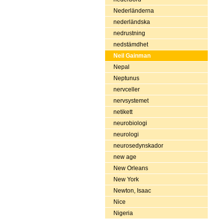
Nederländerna
nederländska
nedrustning
nedstämdhet
Neil Gainman
Nepal
Neptunus
nervceller
nervsystemet
netikett
neurobiologi
neurologi
neurosedynskador
new age
New Orleans
New York
Newton, Isaac
Nice
Nigeria