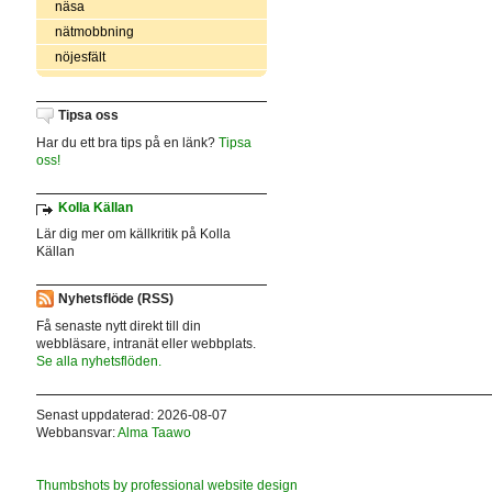
näsa
nätmobbning
nöjesfält
Tipsa oss
Har du ett bra tips på en länk?
Tipsa
oss!
Kolla Källan
Lär dig mer om källkritik på Kolla
Källan
Nyhetsflöde (RSS)
Få senaste nytt direkt till din
webbläsare, intranät eller webbplats.
Se alla nyhetsflöden.
Senast uppdaterad: 2026-08-07
Webbansvar:
Alma Taawo
Thumbshots by professional website design