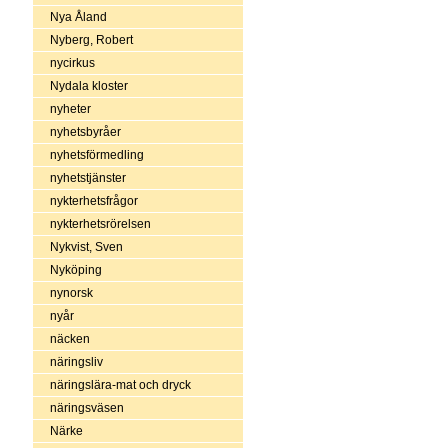
Nya Åland
Nyberg, Robert
nycirkus
Nydala kloster
nyheter
nyhetsbyråer
nyhetsförmedling
nyhetstjänster
nykterhetsfrågor
nykterhetsrörelsen
Nykvist, Sven
Nyköping
nynorsk
nyår
näcken
näringsliv
näringslära-mat och dryck
näringsväsen
Närke