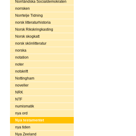
Norrländska Socialdemokraten
norrsken
Norrtelje Tidning
norsk litteraturhistoria
Norsk Rikskringkasting
Norsk skogkatt
norsk skönlitteratur
norska
notation
noter
notskrift
Nottingham
noveller
NRK
NTF
numismatik
nya ord
Nya testamentet
nya tiden
Nya Zeeland