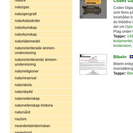
Nature
Codex Gig
naturgas
Codex Gigas,
som finns på
naturgeografi
innehåller b
naturkatastrofer
du bläddra i
del om
Djäv
naturkunskap
Prag under tr
naturkunskap
Taggar:
140
testamentet
naturläkemedel
kristendom
,
naturorienterade ämnen-
undervisning
Bibeln
naturorienterande ämnen-
Bibeln enlig
undervisning
översättnin
naturreligioner
Taggar:
Bib
naturreservat
naturskola
naturskydd
naturvetenskap
naturvetenskap-historia
naturvård
nazism
neandertalmänniskan
nederbörd