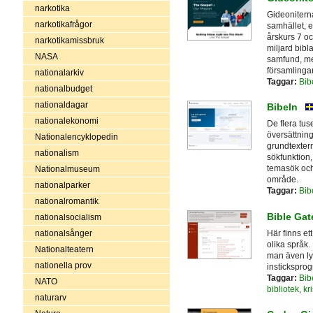
narkotika
Gideoniterna
narkotikafrågor
samhället, e
årskurs 7 oc
narkotikamissbruk
miljard bibla
NASA
samfund, m
församlingar
nationalarkiv
Taggar:
Bib
nationalbudget
nationaldagar
Bibeln
nationalekonomi
De flera tus
översättning
Nationalencyklopedin
grundtextern
nationalism
sökfunktion,
temasök och 
Nationalmuseum
område.
nationalparker
Taggar:
Bib
nationalromantik
Bible Ga
nationalsocialism
Här finns ett
nationalsånger
olika språk. 
Nationalteatern
man även ly
nationella prov
insticksprog
Taggar:
Bib
NATO
bibliotek
,
kr
naturarv