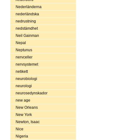
Nederländerna
nederländska
nedrustning
nedstämdhet
Neil Gainman
Nepal
Neptunus
nervceller
nervsystemet
netikett
neurobiologi
neurologi
neurosedynskador
new age
New Orleans
New York
Newton, Isaac
Nice
Nigeria