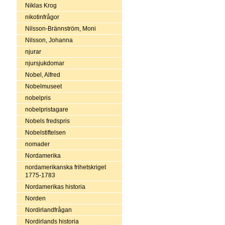
Niklas Krog
nikotinfrågor
Nilsson-Brännström, Moni
Nilsson, Johanna
njurar
njursjukdomar
Nobel, Alfred
Nobelmuseet
nobelpris
nobelpristagare
Nobels fredspris
Nobelstiftelsen
nomader
Nordamerika
nordamerikanska frihetskriget
1775-1783
Nordamerikas historia
Norden
Nordirlandfrågan
Nordirlands historia