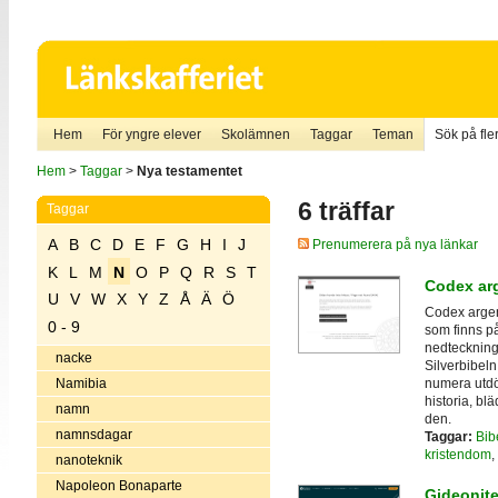
Hem
För yngre elever
Skolämnen
Taggar
Teman
Sök på fler
Hem
>
Taggar
>
Nya testamentet
6 träffar
Taggar
A
B
C
D
E
F
G
H
I
J
Prenumerera på nya länkar
K
L
M
N
O
P
Q
R
S
T
Codex arg
U
V
W
X
Y
Z
Å
Ä
Ö
Codex argent
0 - 9
som finns på
nedteckning 
nacke
Silverbibeln
numera utdö
Namibia
historia, blä
namn
den.
namnsdagar
Taggar:
Bib
kristendom
,
nanoteknik
Napoleon Bonaparte
Gideonit