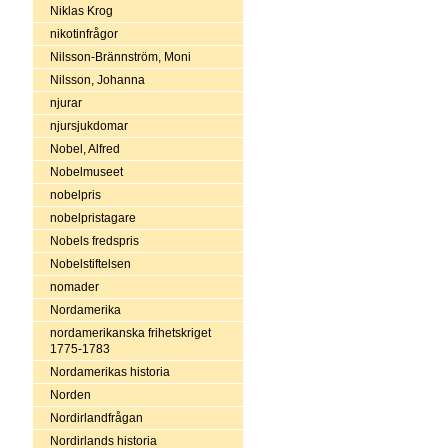
Niklas Krog
nikotinfrågor
Nilsson-Brännström, Moni
Nilsson, Johanna
njurar
njursjukdomar
Nobel, Alfred
Nobelmuseet
nobelpris
nobelpristagare
Nobels fredspris
Nobelstiftelsen
nomader
Nordamerika
nordamerikanska frihetskriget
1775-1783
Nordamerikas historia
Norden
Nordirlandfrågan
Nordirlands historia