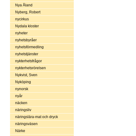
Nya Åland
Nyberg, Robert
nycirkus
Nydala kloster
nyheter
nyhetsbyråer
nyhetsförmedling
nyhetstjänster
nykterhetsfrågor
nykterhetsrörelsen
Nykvist, Sven
Nyköping
nynorsk
nyår
näcken
näringsliv
näringslära-mat och dryck
näringsväsen
Närke