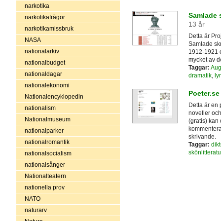
narkotika
Samlade s
narkotikafrågor
13 år
narkotikamissbruk
Detta är Pro
NASA
Samlade skri
nationalarkiv
1912-1921 eft
mycket av de
nationalbudget
Taggar:
Aug
nationaldagar
dramatik
,
lyr
nationalekonomi
Poeter.se
Nationalencyklopedin
Detta är en 
nationalism
noveller och
Nationalmuseum
(gratis) kan
kommenterad
nationalparker
skrivande.
nationalromantik
Taggar:
dikt
skönlitteratu
nationalsocialism
nationalsånger
Nationalteatern
nationella prov
NATO
naturarv