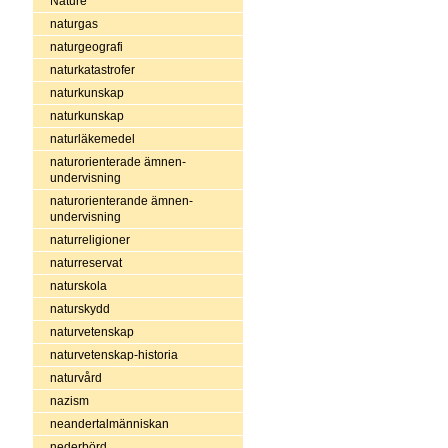
Nature
naturgas
naturgeografi
naturkatastrofer
naturkunskap
naturkunskap
naturläkemedel
naturorienterade ämnen-
undervisning
naturorienterande ämnen-
undervisning
naturreligioner
naturreservat
naturskola
naturskydd
naturvetenskap
naturvetenskap-historia
naturvård
nazism
neandertalmänniskan
nederbörd