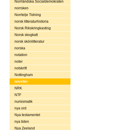
Norrländska Socialdemokraten
norrsken
Norrtelje Tidning
norsk litteraturhistoria
Norsk Rikskringkasting
Norsk skogkatt
norsk skönlitteratur
norska
notation
noter
notskrift
Nottingham
noveller
NRK
NTF
numismatik
nya ord
Nya testamentet
nya tiden
Nya Zeeland