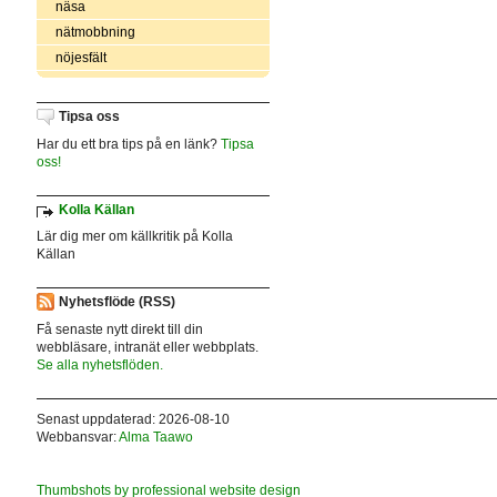
näsa
nätmobbning
nöjesfält
Tipsa oss
Har du ett bra tips på en länk?
Tipsa
oss!
Kolla Källan
Lär dig mer om källkritik på Kolla
Källan
Nyhetsflöde (RSS)
Få senaste nytt direkt till din
webbläsare, intranät eller webbplats.
Se alla nyhetsflöden.
Senast uppdaterad: 2026-08-10
Webbansvar:
Alma Taawo
Thumbshots by professional website design