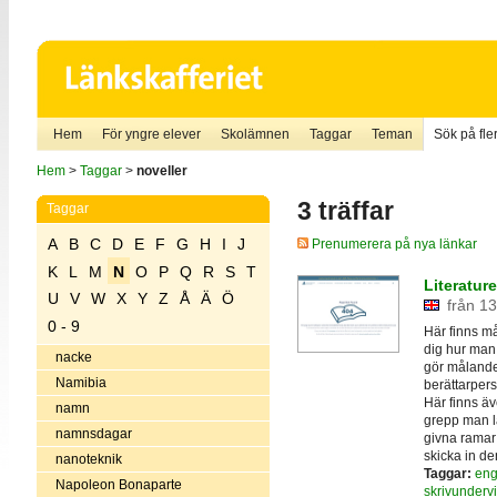
Hem
För yngre elever
Skolämnen
Taggar
Teman
Sök på fler
Hem
>
Taggar
>
noveller
3 träffar
Taggar
A
B
C
D
E
F
G
H
I
J
Prenumerera på nya länkar
K
L
M
N
O
P
Q
R
S
T
Literatur
U
V
W
X
Y
Z
Å
Ä
Ö
från 13
0 - 9
Här finns mån
dig hur man
nacke
gör målande
Namibia
berättarpers
Här finns äv
namn
grepp man lä
namnsdagar
givna ramar 
skicka in de
nanoteknik
Taggar:
eng
Napoleon Bonaparte
skrivunderv