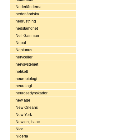
Nederländerna
nederländska
nedrustning
nedstämdhet
Neil Gainman
Nepal
Neptunus
nervceller
nervsystemet
netikett
neurobiologi
neurologi
neurosedynskador
new age
New Orleans
New York
Newton, Isaac
Nice
Nigeria