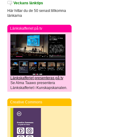
Veckans länktips
Här hittar du de 50 senast tillkomna
länkarna
Länkskafferiet på tv
Länkskafferiet presenteras på tv
Se Alma Taawo presentera
Länkskafferiet i Kunskapskanalen.
Creative Commons