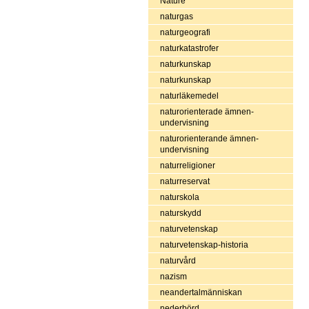
Nature
naturgas
naturgeografi
naturkatastrofer
naturkunskap
naturkunskap
naturläkemedel
naturorienterade ämnen-
undervisning
naturorienterande ämnen-
undervisning
naturreligioner
naturreservat
naturskola
naturskydd
naturvetenskap
naturvetenskap-historia
naturvård
nazism
neandertalmänniskan
nederbörd