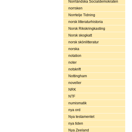
Norrländska Socialdemokraten
norrsken
Norrtelje Tidning
norsk litteraturhistoria
Norsk Rikskringkasting
Norsk skogkatt
norsk skönlitteratur
norska
notation
noter
notskrift
Nottingham
noveller
NRK
NTF
numismatik
nya ord
Nya testamentet
nya tiden
Nya Zeeland