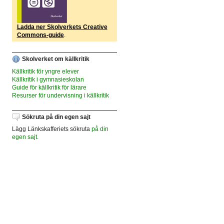
Ladda ner Skolverkets Creative
Commons-guide
.
Skolverket om källkritik
Källkritik för yngre elever
Källkritik i gymnasieskolan
Guide för källkritik för lärare
Resurser för undervisning i källkritik
Sökruta på din egen sajt
Lägg Länkskafferiets sökruta
på din
egen sajt
.