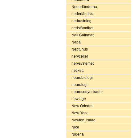
Nederländerna
nederländska
nedrustning
nedstämdhet
Neil Gainman
Nepal
Neptunus
nervceller
nervsystemet
netikett
neurobiologi
neurologi
neurosedynskador
new age
New Orleans
New York
Newton, Isaac
Nice
Nigeria