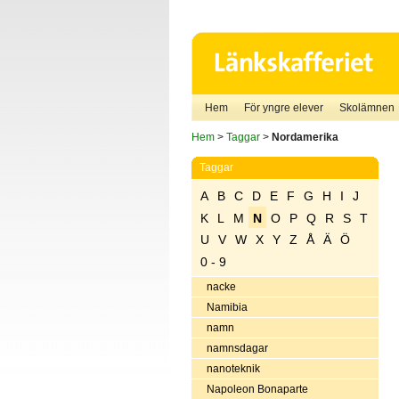
Hem
För yngre elever
Skolämnen
Hem
>
Taggar
>
Nordamerika
Taggar
A
B
C
D
E
F
G
H
I
J
K
L
M
N
O
P
Q
R
S
T
U
V
W
X
Y
Z
Å
Ä
Ö
0 - 9
nacke
Namibia
namn
namnsdagar
nanoteknik
Napoleon Bonaparte