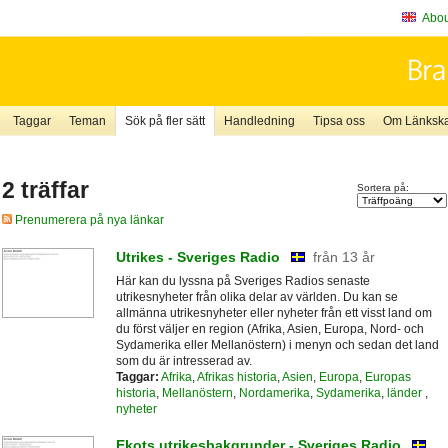
About
Taggar
Teman
Sök på fler sätt
Handledning
Tipsa oss
Om Länkskaf
2 träffar
Sortera på:
Prenumerera på nya länkar
Utrikes - Sveriges Radio
från 13 år
Här kan du lyssna på Sveriges Radios senaste
utrikesnyheter från olika delar av världen. Du kan se
allmänna utrikesnyheter eller nyheter från ett visst land om
du först väljer en region (Afrika, Asien, Europa, Nord- och
Sydamerika eller Mellanöstern) i menyn och sedan det land
som du är intresserad av.
Taggar:
Afrika
,
Afrikas historia
,
Asien
,
Europa
,
Europas
historia
,
Mellanöstern
,
Nordamerika
,
Sydamerika
,
länder
,
nyheter
Ekots utrikesbakgrunder - Sveriges Radio