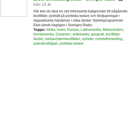
från 13 år
Här kan du läsa en rad intressanta bakgrunder till pågående
konflikter, porträtt på politiska ledare och fördjupningar i
dagsaktuella händelser i olika länder. Nyhetsprogrammet
Ekot sänds dagligen i Sveriges Radio.
Taggar:
Afrika
,
Asien
,
Europa
,
Latinamerika
,
Mellanöstern
,
Nordamerika
,
Oceanien
,
artikelarkiv
,
geografi
,
konflikter
,
länder
,
mellanösternkonflikten
,
nyheter
,
nyhetsförmedling
,
palestinafrågan
,
politiska ledare