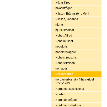
Niklas Krog
nikotinfrågor
Nilsson-Brännström, Moni
Nilsson, Johanna
njurar
njursjukdomar
Nobel, Alfred
Nobelmuseet
nobelpris
nobelpristagare
Nobels fredspris
Nobelstiftelsen
nomader
Nordamerika
nordamerikanska frihetskriget
1775-1783
Nordamerikas historia
Norden
Nordirlandfrågan
Nordirlands historia