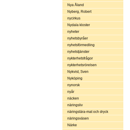
Nya Åland
Nyberg, Robert
nycirkus
Nydala kloster
nyheter
nyhetsbyråer
nyhetsförmedling
nyhetstjänster
nykterhetsfrågor
nykterhetsrörelsen
Nykvist, Sven
Nyköping
nynorsk
nyår
näcken
näringsliv
näringslära-mat och dryck
näringsväsen
Närke