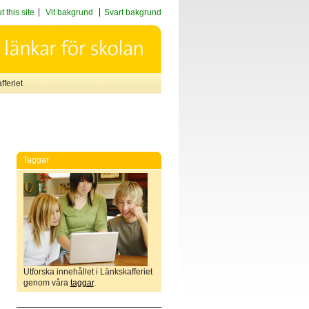
 this site
Vit bakgrund
Svart bakgrund
feriet
Taggar
Utforska innehållet i Länkskafferiet
genom våra
taggar
.