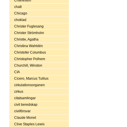
Charleston
chatt
Chicago
choklad
Christer Fuglesang
Christer Strömholm
Christie, Agatha
Christina Wahldén
Christofer Columbus
Christopher Polhem
Churchill, Winston
CIA
Cicero, Marcus Tullius
cirkulationsorganen
cirkus
citatsamlingar
civil beredskap
civilförsvar
Claude Monet
Clive Staples Lewis