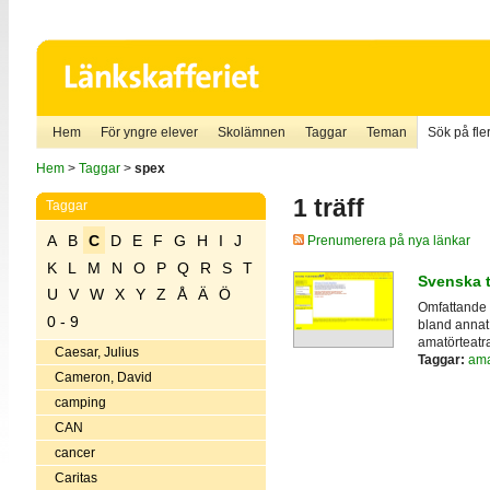
Hem
För yngre elever
Skolämnen
Taggar
Teman
Sök på fler
Hem
>
Taggar
>
spex
1 träff
Taggar
A
B
C
D
E
F
G
H
I
J
Prenumerera på nya länkar
K
L
M
N
O
P
Q
R
S
T
Svenska t
U
V
W
X
Y
Z
Å
Ä
Ö
Omfattande 
0 - 9
bland annat i
amatörteatra
Caesar, Julius
Taggar:
ama
Cameron, David
camping
CAN
cancer
Caritas