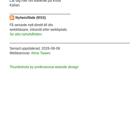
Lär dig mer om källkritik på Kolla
Källan
Nyhetsflöde (RSS)
Få senaste nytt direkt till din
webbläsare, intranät eller webbplats.
Se alla nyhetsflöden.
Senast uppdaterad: 2026-08-08
Webbansvar:
Alma Taawo
Thumbshots by professional website design