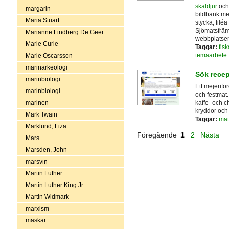
skaldjur
och
margarin
bildbank med
Maria Stuart
stycka, filéa
Sjömatsfräm
Marianne Lindberg De Geer
webbplatse
Marie Curie
Taggar:
fisk
temaarbete
Marie Oscarsson
marinarkeologi
Sök recep
marinbiologi
Ett mejerif
marinbiologi
och festmat.
kaffe- och c
marinen
kryddor och g
Mark Twain
Taggar:
mat
Marklund, Liza
Föregående
1
2
Nästa
Mars
Marsden, John
marsvin
Martin Luther
Martin Luther King Jr.
Martin Widmark
marxism
maskar