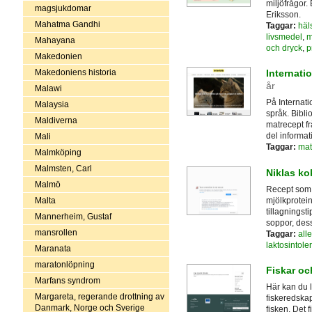
miljöfrågor
magsjukdomar
Eriksson.
Mahatma Gandhi
Taggar:
häl
livsmedel
,
m
Mahayana
och dryck
,
p
Makedonien
Makedoniens historia
Internati
år
Malawi
På Internati
Malaysia
språk. Bibli
Maldiverna
matrecept f
del informat
Mali
Taggar:
mat
Malmköping
Malmsten, Carl
Niklas k
Malmö
Recept som p
mjölkprotein
Malta
tillagningsti
Mannerheim, Gustaf
soppor, des
mansrollen
Taggar:
alle
laktosintole
Maranata
maratonlöpning
Fiskar oc
Marfans syndrom
Här kan du l
Margareta, regerande drottning av
fiskeredskap
Danmark, Norge och Sverige
fisken. Det 