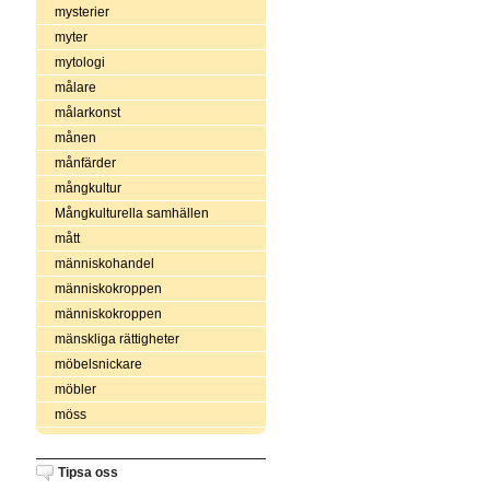
mysterier
myter
mytologi
målare
målarkonst
månen
månfärder
mångkultur
Mångkulturella samhällen
mått
människohandel
människokroppen
människokroppen
mänskliga rättigheter
möbelsnickare
möbler
möss
Tipsa oss