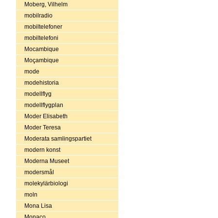
Moberg, Vilhelm
mobilradio
mobiltelefoner
mobiltelefoni
Mocambique
Moçambique
mode
modehistoria
modellflyg
modellflygplan
Moder Elisabeth
Moder Teresa
Moderata samlingspartiet
modern konst
Moderna Museet
modersmål
molekylärbiologi
moln
Mona Lisa
Monaco