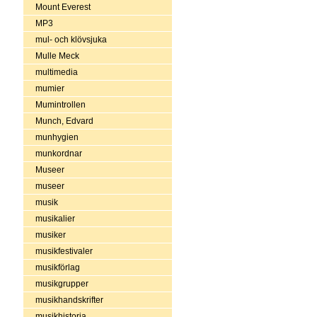
Mount Everest
MP3
mul- och klövsjuka
Mulle Meck
multimedia
mumier
Mumintrollen
Munch, Edvard
munhygien
munkordnar
Museer
museer
musik
musikalier
musiker
musikfestivaler
musikförlag
musikgrupper
musikhandskrifter
musikhistoria