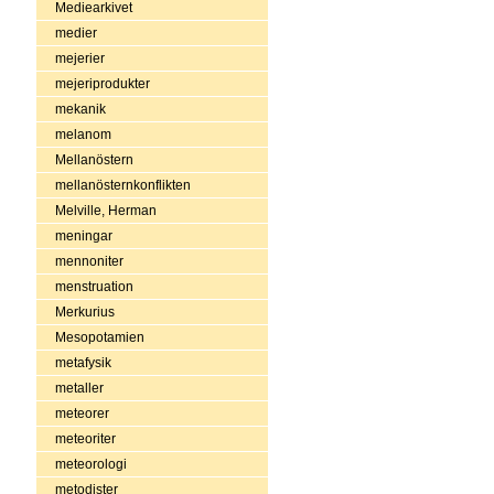
Mediearkivet
medier
mejerier
mejeriprodukter
mekanik
melanom
Mellanöstern
mellanösternkonflikten
Melville, Herman
meningar
mennoniter
menstruation
Merkurius
Mesopotamien
metafysik
metaller
meteorer
meteoriter
meteorologi
metodister