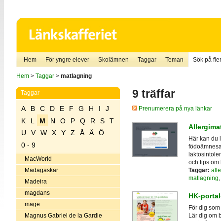
Hem
För yngre elever
Skolämnen
Taggar
Teman
Sök på fler
Hem
>
Taggar
>
matlagning
9 träffar
Taggar
A
B
C
D
E
F
G
H
I
J
Prenumerera på nya länkar
K
L
M
N
O
P
Q
R
S
T
Allergima
U
V
W
X
Y
Z
Å
Ä
Ö
Här kan du 
0 - 9
födoämnesal
laktosintole
MacWorld
och tips om 
Taggar:
alle
Madagaskar
matlagning
Madeira
magdans
HK-porta
mage
För dig som
Magnus Gabriel de la Gardie
Lär dig om 