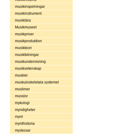
musikinspelningar
musikinstrument
musiklära
Musikmuseet
musikpriser
musikproduktion
musikteori
musiktidningar
musikundervisning
musikvetenskap
muskler
muskuloskeletala systemet
muslimer
musslor
mykologi
myndigheter
mynt
mynthistoria
myskoxar