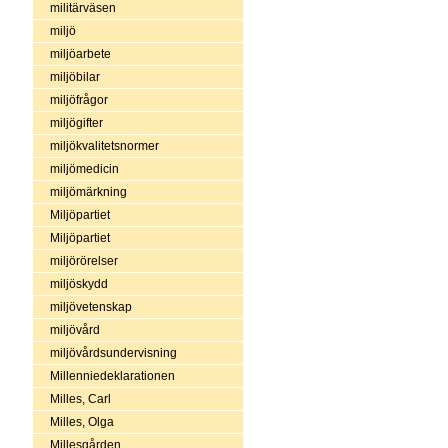
militärväsen
miljö
miljöarbete
miljöbilar
miljöfrågor
miljögifter
miljökvalitetsnormer
miljömedicin
miljömärkning
Miljöpartiet
Miljöpartiet
miljörörelser
miljöskydd
miljövetenskap
miljövård
miljövårdsundervisning
Millenniedeklarationen
Milles, Carl
Milles, Olga
Millesgården