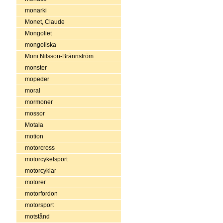
monarki
Monet, Claude
Mongoliet
mongoliska
Moni Nilsson-Brännström
monster
mopeder
moral
mormoner
mossor
Motala
motion
motorcross
motorcykelsport
motorcyklar
motorer
motorfordon
motorsport
motstånd