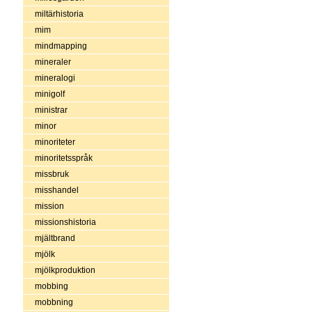
miltärhistoria
mim
mindmapping
mineraler
mineralogi
minigolf
ministrar
minor
minoriteter
minoritetsspråk
missbruk
misshandel
mission
missionshistoria
mjältbrand
mjölk
mjölkproduktion
mobbing
mobbning