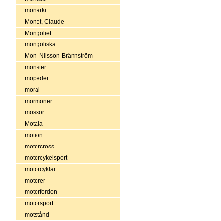
monarki
Monet, Claude
Mongoliet
mongoliska
Moni Nilsson-Brännström
monster
mopeder
moral
mormoner
mossor
Motala
motion
motorcross
motorcykelsport
motorcyklar
motorer
motorfordon
motorsport
motstånd