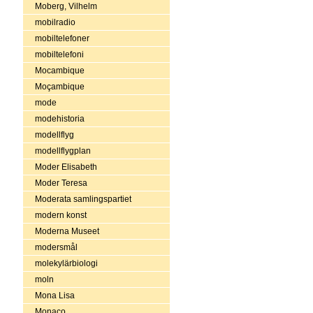
Moberg, Vilhelm
mobilradio
mobiltelefoner
mobiltelefoni
Mocambique
Moçambique
mode
modehistoria
modellflyg
modellflygplan
Moder Elisabeth
Moder Teresa
Moderata samlingspartiet
modern konst
Moderna Museet
modersmål
molekylärbiologi
moln
Mona Lisa
Monaco