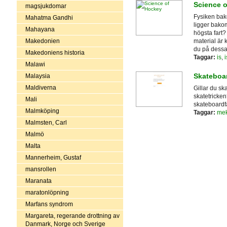
Science 
magsjukdomar
Fysiken bak
Mahatma Gandhi
ligger bakom
Mahayana
högsta fart?
Makedonien
material är 
du på dessa 
Makedoniens historia
Taggar:
is
,
Malawi
Skateboa
Malaysia
Maldiverna
Gillar du s
skatetricken
Mali
skateboardfa
Malmköping
Taggar:
mek
Malmsten, Carl
Malmö
Malta
Mannerheim, Gustaf
mansrollen
Maranata
maratonlöpning
Marfans syndrom
Margareta, regerande drottning av
Danmark, Norge och Sverige