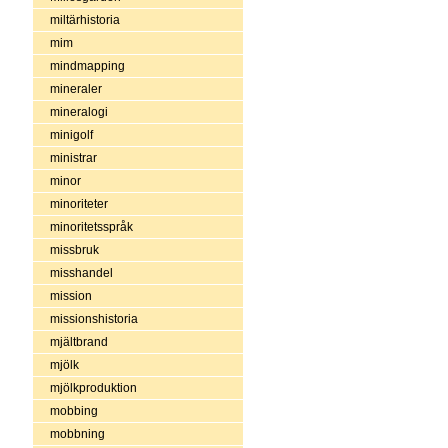
miltärhistoria
mim
mindmapping
mineraler
mineralogi
minigolf
ministrar
minor
minoriteter
minoritetsspråk
missbruk
misshandel
mission
missionshistoria
mjältbrand
mjölk
mjölkproduktion
mobbing
mobbning