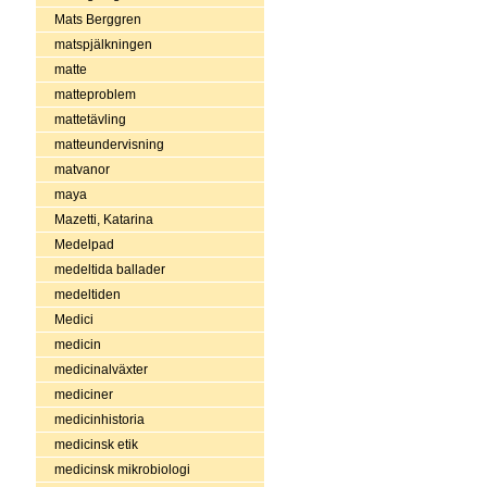
Mats Berggren
matspjälkningen
matte
matteproblem
mattetävling
matteundervisning
matvanor
maya
Mazetti, Katarina
Medelpad
medeltida ballader
medeltiden
Medici
medicin
medicinalväxter
mediciner
medicinhistoria
medicinsk etik
medicinsk mikrobiologi