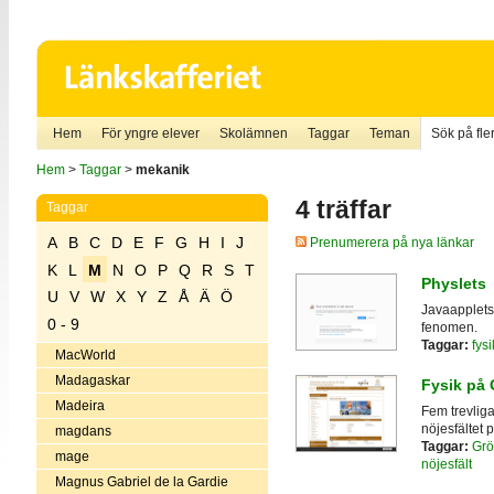
Hem
För yngre elever
Skolämnen
Taggar
Teman
Sök på fler
Hem
>
Taggar
>
mekanik
4 träffar
Taggar
A
B
C
D
E
F
G
H
I
J
Prenumerera på nya länkar
K
L
M
N
O
P
Q
R
S
T
Physlets
U
V
W
X
Y
Z
Å
Ä
Ö
Javaapplets 
0 - 9
fenomen.
Taggar:
fysi
MacWorld
Madagaskar
Fysik på
Madeira
Fem trevliga
nöjesfältet 
magdans
Taggar:
Grö
mage
nöjesfält
Magnus Gabriel de la Gardie