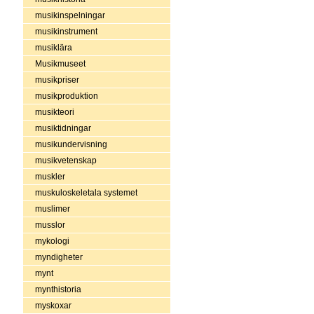
musikinspelningar
musikinstrument
musiklära
Musikmuseet
musikpriser
musikproduktion
musikteori
musiktidningar
musikundervisning
musikvetenskap
muskler
muskuloskeletala systemet
muslimer
musslor
mykologi
myndigheter
mynt
mynthistoria
myskoxar