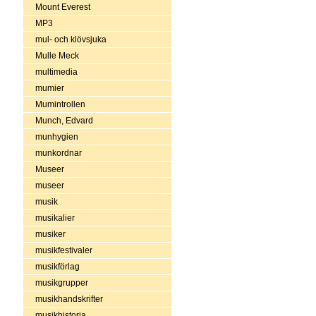
Mount Everest
MP3
mul- och klövsjuka
Mulle Meck
multimedia
mumier
Mumintrollen
Munch, Edvard
munhygien
munkordnar
Museer
museer
musik
musikalier
musiker
musikfestivaler
musikförlag
musikgrupper
musikhandskrifter
musikhistoria