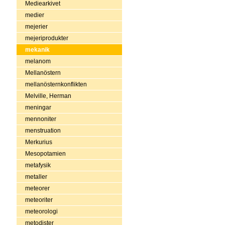
Mediearkivet
medier
mejerier
mejeriprodukter
mekanik
melanom
Mellanöstern
mellanösternkonflikten
Melville, Herman
meningar
mennoniter
menstruation
Merkurius
Mesopotamien
metafysik
metaller
meteorer
meteoriter
meteorologi
metodister