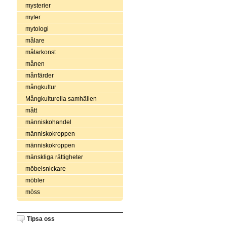
mysterier
myter
mytologi
målare
målarkonst
månen
månfärder
mångkultur
Mångkulturella samhällen
mått
människohandel
människokroppen
människokroppen
mänskliga rättigheter
möbelsnickare
möbler
möss
Tipsa oss