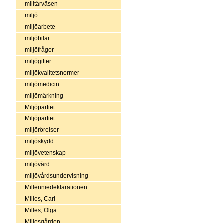
militärväsen
miljö
miljöarbete
miljöbilar
miljöfrågor
miljögifter
miljökvalitetsnormer
miljömedicin
miljömärkning
Miljöpartiet
Miljöpartiet
miljörörelser
miljöskydd
miljövetenskap
miljövård
miljövårdsundervisning
Millenniedeklarationen
Milles, Carl
Milles, Olga
Millesgården