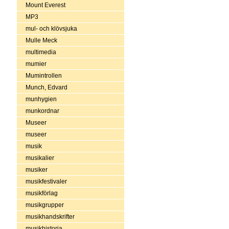
Mount Everest
MP3
mul- och klövsjuka
Mulle Meck
multimedia
mumier
Mumintrollen
Munch, Edvard
munhygien
munkordnar
Museer
museer
musik
musikalier
musiker
musikfestivaler
musikförlag
musikgrupper
musikhandskrifter
musikhistoria