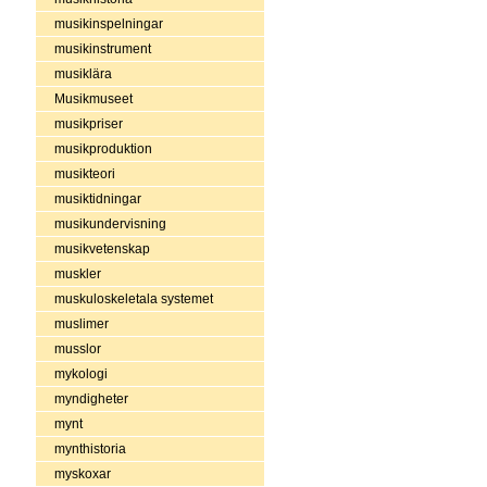
musikinspelningar
musikinstrument
musiklära
Musikmuseet
musikpriser
musikproduktion
musikteori
musiktidningar
musikundervisning
musikvetenskap
muskler
muskuloskeletala systemet
muslimer
musslor
mykologi
myndigheter
mynt
mynthistoria
myskoxar