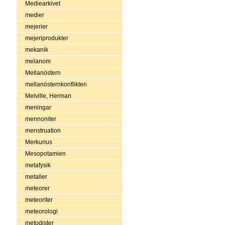
Mediearkivet
medier
mejerier
mejeriprodukter
mekanik
melanom
Mellanöstern
mellanösternkonflikten
Melville, Herman
meningar
mennoniter
menstruation
Merkurius
Mesopotamien
metafysik
metaller
meteorer
meteoriter
meteorologi
metodister