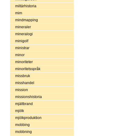
miltärhistoria
mim
mindmapping
mineraler
mineralogi
minigolf
ministrar
minor
minoriteter
minoritetsspråk
missbruk
misshandel
mission
missionshistoria
mjältbrand
mjölk
mjölkproduktion
mobbing
mobbning