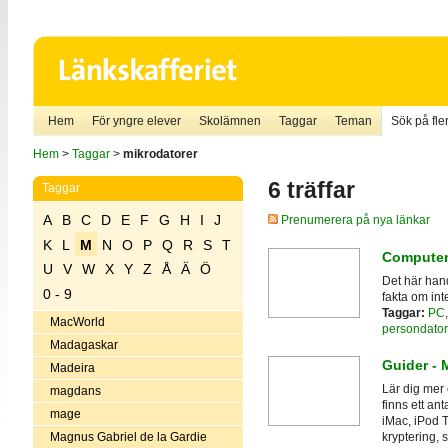
Hem
För yngre elever
Skolämnen
Taggar
Teman
Sök på fler
Hem
>
Taggar
>
mikrodatorer
6 träffar
Taggar
A
B
C
D
E
F
G
H
I
J
Prenumerera på nya länkar
K
L
M
N
O
P
Q
R
S
T
Computer
U
V
W
X
Y
Z
Å
Ä
Ö
Det här hand
0 - 9
fakta om int
Taggar:
PC
MacWorld
persondator
Madagaskar
Guider -
Madeira
Lär dig mer
magdans
finns ett an
mage
iMac, iPod 
Magnus Gabriel de la Gardie
kryptering,