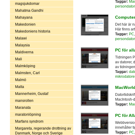
Taggar:
Ma
magsjukdomar
persondator
Mahatma Gandhi
Compute
Mahayana
Makedonien
Det här är 
Här finns art
Makedoniens historia
Taggar:
PC
Malawi
persondator
Malaysia
PC för all
Maldiverna
Tidningen PC
Mali
av datorer, 
Malmköping
av tidningen
Taggar:
dat
Malmsten, Carl
mikrodatore
Malmö
Malta
MacWorl
Mannerheim, Gustaf
Datortidskr
MacIntosh-da
mansrollen
Taggar:
Ma
Maranata
maratonlöpning
PC för All
Marfans syndrom
Webbversion
innehåller t
Margareta, regerande drottning av
Taggar:
PC
Danmark, Norge och Sverige