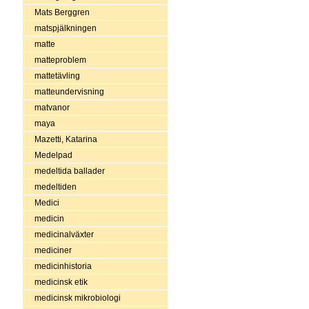
Mats Berggren
matspjälkningen
matte
matteproblem
mattetävling
matteundervisning
matvanor
maya
Mazetti, Katarina
Medelpad
medeltida ballader
medeltiden
Medici
medicin
medicinalväxter
mediciner
medicinhistoria
medicinsk etik
medicinsk mikrobiologi