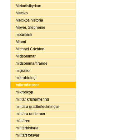
Metodistkyrkan
Mexiko
Mexikos historia
Meyer, Stephenie
meänkieli
Miami
Michael Crichton
Midsommar
midsommarfirande
migration
mikrobiologi
mikrodatorer
mikroskop
militär krishantering
militära gradbeteckningar
militära uniformer
militären
militärhistoria
militärt försvar