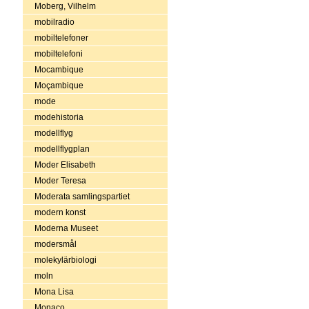
Moberg, Vilhelm
mobilradio
mobiltelefoner
mobiltelefoni
Mocambique
Moçambique
mode
modehistoria
modellflyg
modellflygplan
Moder Elisabeth
Moder Teresa
Moderata samlingspartiet
modern konst
Moderna Museet
modersmål
molekylärbiologi
moln
Mona Lisa
Monaco