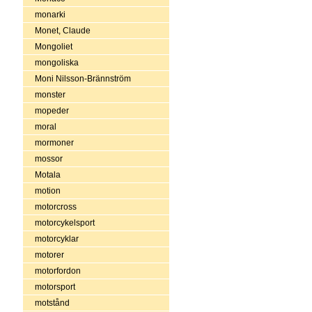
monarki
Monet, Claude
Mongoliet
mongoliska
Moni Nilsson-Brännström
monster
mopeder
moral
mormoner
mossor
Motala
motion
motorcross
motorcykelsport
motorcyklar
motorer
motorfordon
motorsport
motstånd