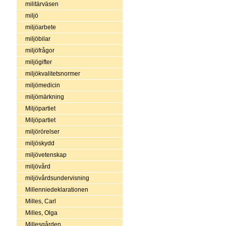
militärväsen
miljö
miljöarbete
miljöbilar
miljöfrågor
miljögifter
miljökvalitetsnormer
miljömedicin
miljömärkning
Miljöpartiet
Miljöpartiet
miljörörelser
miljöskydd
miljövetenskap
miljövård
miljövårdsundervisning
Millenniedeklarationen
Milles, Carl
Milles, Olga
Millesgården