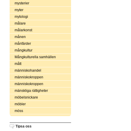
mysterier
myter
mytologi
målare
målarkonst
månen
månfärder
mångkultur
Mångkulturella samhällen
mått
människohandel
människokroppen
människokroppen
mänskliga rättigheter
möbelsnickare
möbler
möss
Tipsa oss