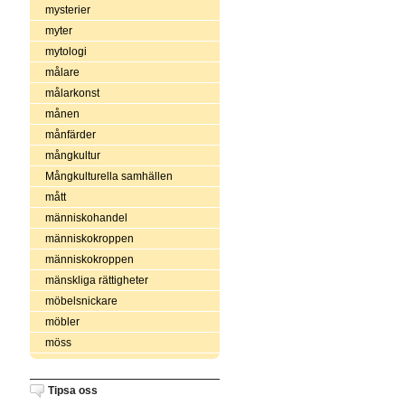
mysterier
myter
mytologi
målare
målarkonst
månen
månfärder
mångkultur
Mångkulturella samhällen
mått
människohandel
människokroppen
människokroppen
mänskliga rättigheter
möbelsnickare
möbler
möss
Tipsa oss