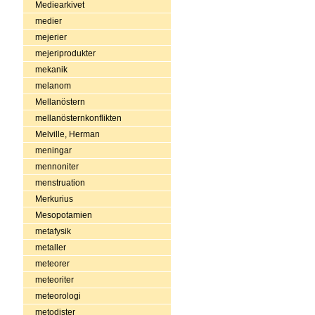
Mediearkivet
medier
mejerier
mejeriprodukter
mekanik
melanom
Mellanöstern
mellanösternkonflikten
Melville, Herman
meningar
mennoniter
menstruation
Merkurius
Mesopotamien
metafysik
metaller
meteorer
meteoriter
meteorologi
metodister