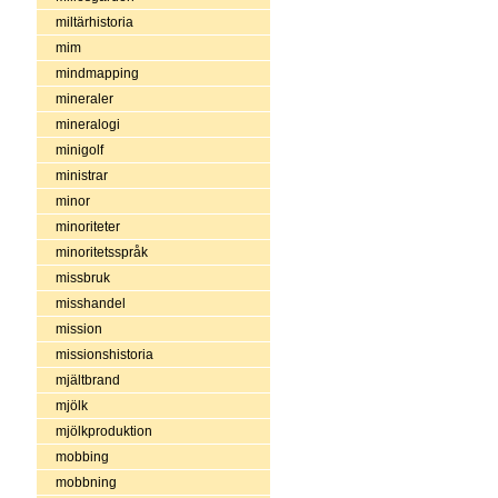
miltärhistoria
mim
mindmapping
mineraler
mineralogi
minigolf
ministrar
minor
minoriteter
minoritetsspråk
missbruk
misshandel
mission
missionshistoria
mjältbrand
mjölk
mjölkproduktion
mobbing
mobbning