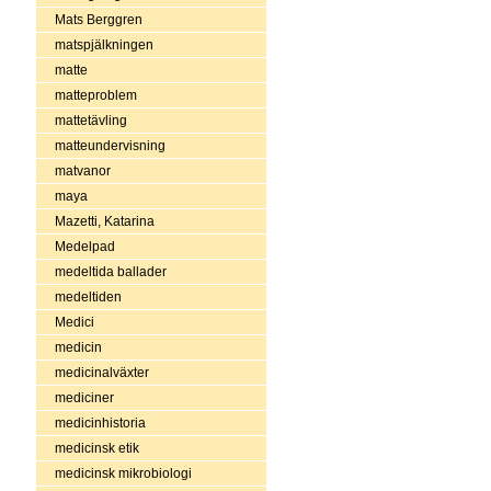
Mats Berggren
matspjälkningen
matte
matteproblem
mattetävling
matteundervisning
matvanor
maya
Mazetti, Katarina
Medelpad
medeltida ballader
medeltiden
Medici
medicin
medicinalväxter
mediciner
medicinhistoria
medicinsk etik
medicinsk mikrobiologi