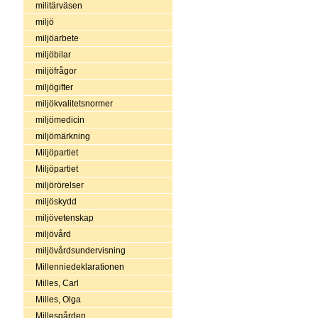
militärväsen
miljö
miljöarbete
miljöbilar
miljöfrågor
miljögifter
miljökvalitetsnormer
miljömedicin
miljömärkning
Miljöpartiet
Miljöpartiet
miljörörelser
miljöskydd
miljövetenskap
miljövård
miljövårdsundervisning
Millenniedeklarationen
Milles, Carl
Milles, Olga
Millesgården