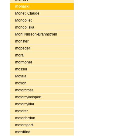
monarki
Monet, Claude
Mongoliet
mongoliska
Moni Nilsson-Brännström
monster
mopeder
moral
mormoner
mossor
Motala
motion
motorcross
motorcykelsport
motorcyklar
motorer
motorfordon
motorsport
motstånd