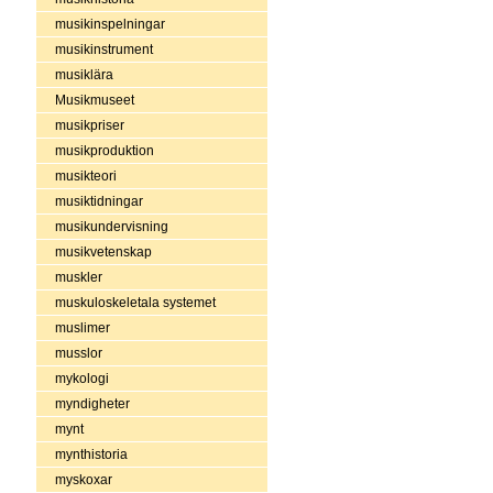
musikinspelningar
musikinstrument
musiklära
Musikmuseet
musikpriser
musikproduktion
musikteori
musiktidningar
musikundervisning
musikvetenskap
muskler
muskuloskeletala systemet
muslimer
musslor
mykologi
myndigheter
mynt
mynthistoria
myskoxar