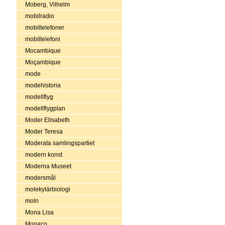
Moberg, Vilhelm
mobilradio
mobiltelefoner
mobiltelefoni
Mocambique
Moçambique
mode
modehistoria
modellflyg
modellflygplan
Moder Elisabeth
Moder Teresa
Moderata samlingspartiet
modern konst
Moderna Museet
modersmål
molekylärbiologi
moln
Mona Lisa
Monaco