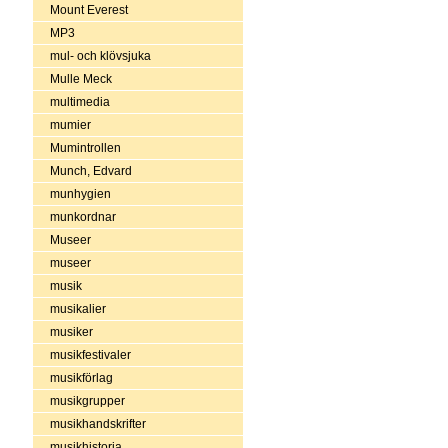
Mount Everest
MP3
mul- och klövsjuka
Mulle Meck
multimedia
mumier
Mumintrollen
Munch, Edvard
munhygien
munkordnar
Museer
museer
musik
musikalier
musiker
musikfestivaler
musikförlag
musikgrupper
musikhandskrifter
musikhistoria