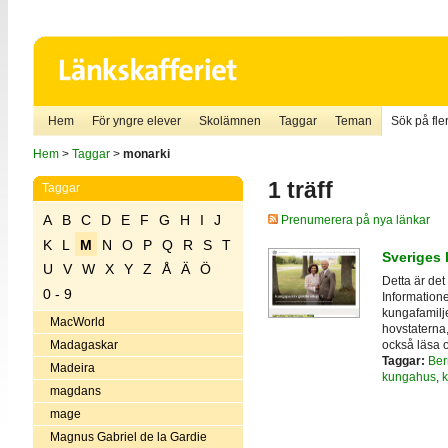
Hem
För yngre elever
Skolämnen
Taggar
Teman
Sök på fler
Hem
>
Taggar
>
monarki
1 träff
Taggar
A
B
C
D
E
F
G
H
I
J
Prenumerera på nya länkar
K
L
M
N
O
P
Q
R
S
T
Sveriges
U
V
W
X
Y
Z
Å
Ä
Ö
Detta är det
0 - 9
Informatione
kungafamilj
MacWorld
hovstaterna
också läsa o
Madagaskar
Taggar:
Ber
Madeira
kungahus
,
magdans
mage
Magnus Gabriel de la Gardie