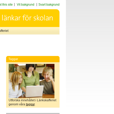
 this site
Vit bakgrund
Svart bakgrund
feriet
Taggar
Utforska innehållet i Länkskafferiet
genom våra
taggar
.