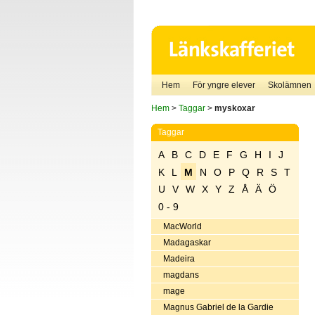
Hem
För yngre elever
Skolämnen
Hem
>
Taggar
>
myskoxar
Taggar
A
B
C
D
E
F
G
H
I
J
K
L
M
N
O
P
Q
R
S
T
U
V
W
X
Y
Z
Å
Ä
Ö
0 - 9
MacWorld
Madagaskar
Madeira
magdans
mage
Magnus Gabriel de la Gardie