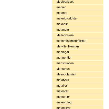
Mediearkivet
medier
mejerier
mejeriprodukter
mekanik
melanom
Mellanöstern
mellanösternkonflikten
Melville, Herman
meningar
mennoniter
menstruation
Merkurius
Mesopotamien
metafysik
metaller
meteorer
meteoriter
meteorologi
metodister