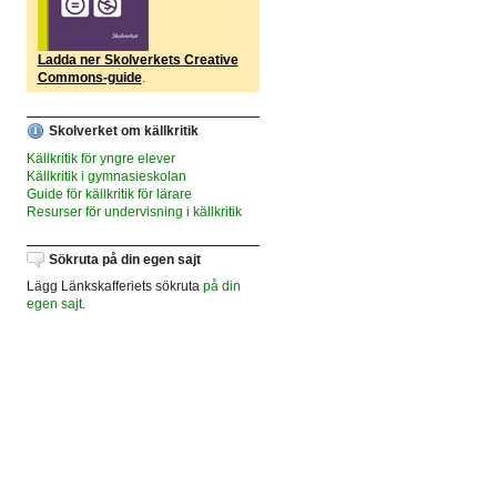
Ladda ner Skolverkets Creative
Commons-guide
.
Skolverket om källkritik
Källkritik för yngre elever
Källkritik i gymnasieskolan
Guide för källkritik för lärare
Resurser för undervisning i källkritik
Sökruta på din egen sajt
Lägg Länkskafferiets sökruta
på din
egen sajt
.