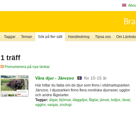
About
Taggar
Teman
Sök på fler sätt
Handledning
Tipsa oss
Om Länkskaf
1 träff
Prenumerera på nya länkar
Våra djur - Järvzoo
för 10-15 år
Här hittar du fakta om de djur som finns i vildmarksparken
Järvzoo. I djurparken finns flera nordiska djurraser, ugglor
och andra fågelarter.
Taggar:
älgar
,
björnar
,
däggdjur
,
fåglar
,
järvar
,
lodjur
,
rävar
,
ugglor
,
vargar
,
zoologi