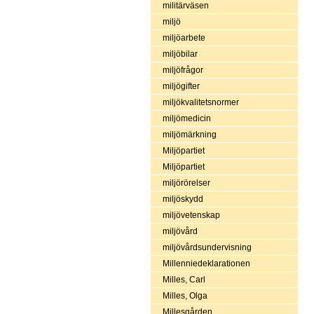
militärväsen
miljö
miljöarbete
miljöbilar
miljöfrågor
miljögifter
miljökvalitetsnormer
miljömedicin
miljömärkning
Miljöpartiet
Miljöpartiet
miljörörelser
miljöskydd
miljövetenskap
miljövård
miljövårdsundervisning
Millenniedeklarationen
Milles, Carl
Milles, Olga
Millesgården