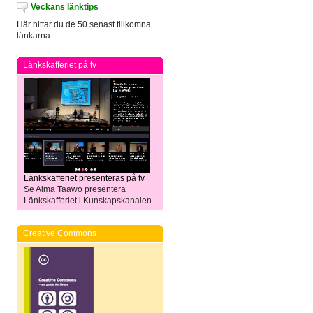
Veckans länktips
Här hittar du de 50 senast tillkomna
länkarna
Länkskafferiet på tv
Länkskafferiet presenteras på tv
Se Alma Taawo presentera
Länkskafferiet i Kunskapskanalen.
Creative Commons