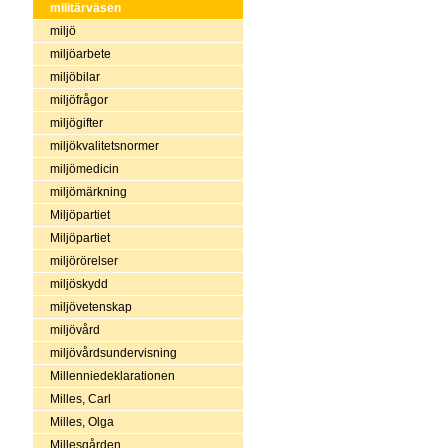
militärväsen
miljö
miljöarbete
miljöbilar
miljöfrågor
miljögifter
miljökvalitetsnormer
miljömedicin
miljömärkning
Miljöpartiet
Miljöpartiet
miljörörelser
miljöskydd
miljövetenskap
miljövård
miljövårdsundervisning
Millenniedeklarationen
Milles, Carl
Milles, Olga
Millesgården