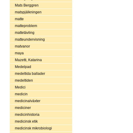
Mats Berggren
matspjälkningen
matte
matteproblem
mattetävling
matteundervisning
matvanor
maya
Mazetti, Katarina
Medelpad
medeltida ballader
medeltiden
Medici
medicin
medicinalväxter
mediciner
medicinhistoria
medicinsk etik
medicinsk mikrobiologi