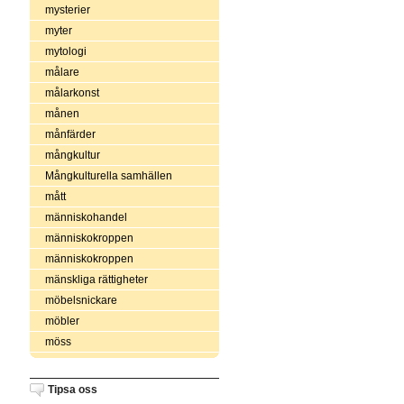
mysterier
myter
mytologi
målare
målarkonst
månen
månfärder
mångkultur
Mångkulturella samhällen
mått
människohandel
människokroppen
människokroppen
mänskliga rättigheter
möbelsnickare
möbler
möss
Tipsa oss