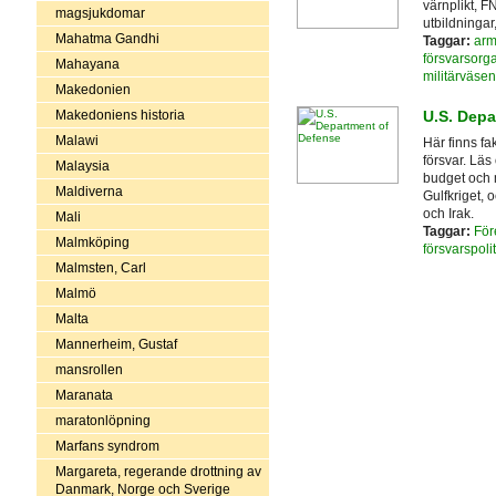
värnplikt, F
magsjukdomar
utbildninga
Mahatma Gandhi
Taggar:
ar
försvarsorga
Mahayana
militärväsen
Makedonien
Makedoniens historia
U.S. Depa
Malawi
Här finns f
försvar. Läs
Malaysia
budget och 
Maldiverna
Gulfkriget, 
och Irak.
Mali
Taggar:
För
Malmköping
försvarspolit
Malmsten, Carl
Malmö
Malta
Mannerheim, Gustaf
mansrollen
Maranata
maratonlöpning
Marfans syndrom
Margareta, regerande drottning av
Danmark, Norge och Sverige