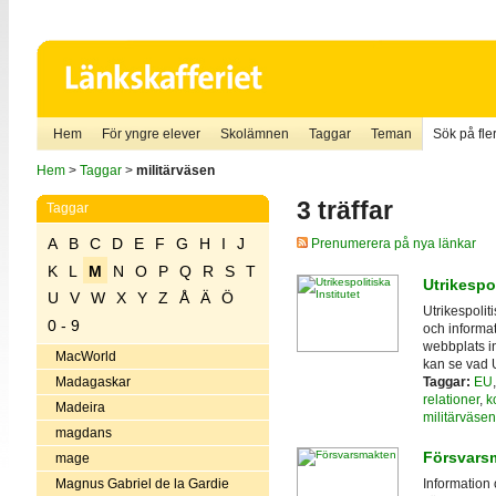
Hem
För yngre elever
Skolämnen
Taggar
Teman
Sök på fler
Hem
>
Taggar
>
militärväsen
3 träffar
Taggar
A
B
C
D
E
F
G
H
I
J
Prenumerera på nya länkar
K
L
M
N
O
P
Q
R
S
T
Utrikespol
U
V
W
X
Y
Z
Å
Ä
Ö
Utrikespoliti
0 - 9
och informat
webbplats i
MacWorld
kan se vad U
Taggar:
EU
Madagaskar
relationer
,
k
Madeira
militärväsen
magdans
Försvars
mage
Magnus Gabriel de la Gardie
Information