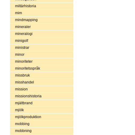
miltärhistoria
mim
mindmapping
mineraler
mineralogi
minigolf
ministrar
minor
minoriteter
minoritetsspråk
missbruk
misshandel
mission
missionshistoria
mjältbrand
mjölk
mjölkproduktion
mobbing
mobbning