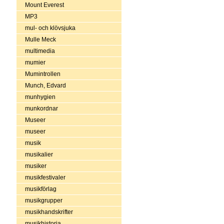
Mount Everest
MP3
mul- och klövsjuka
Mulle Meck
multimedia
mumier
Mumintrollen
Munch, Edvard
munhygien
munkordnar
Museer
museer
musik
musikalier
musiker
musikfestivaler
musikförlag
musikgrupper
musikhandskrifter
musikhistoria