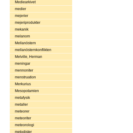
Mediearkivet
medier
mejerier
mejeriprodukter
mekanik
melanom
Mellanöstern
mellanösternkonflikten
Melville, Herman
meningar
mennoniter
menstruation
Merkurius
Mesopotamien
metafysik
metaller
meteorer
meteoriter
meteorologi
metodister