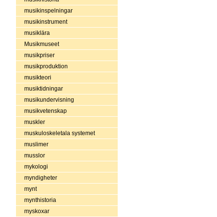
musikinspelningar
musikinstrument
musiklära
Musikmuseet
musikpriser
musikproduktion
musikteori
musiktidningar
musikundervisning
musikvetenskap
muskler
muskuloskeletala systemet
muslimer
musslor
mykologi
myndigheter
mynt
mynthistoria
myskoxar