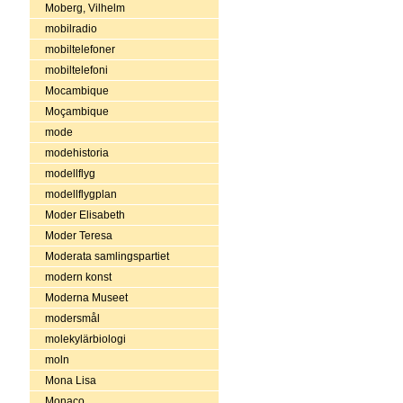
Moberg, Vilhelm
mobilradio
mobiltelefoner
mobiltelefoni
Mocambique
Moçambique
mode
modehistoria
modellflyg
modellflygplan
Moder Elisabeth
Moder Teresa
Moderata samlingspartiet
modern konst
Moderna Museet
modersmål
molekylärbiologi
moln
Mona Lisa
Monaco