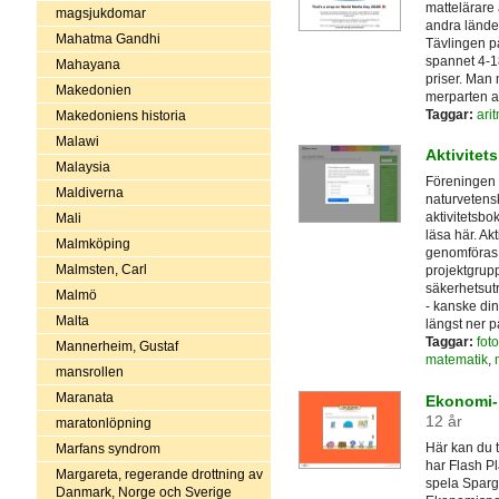
mattelärare 
magsjukdomar
andra lände
Mahatma Gandhi
Tävlingen p
spannet 4-18 
Mahayana
priser. Man 
Makedonien
merparten a
Taggar:
arit
Makedoniens historia
Malawi
Aktivitets
Malaysia
Föreningen 
Maldiverna
naturvetens
aktivitetsbo
Mali
läsa här. Ak
Malmköping
genomföras i
Malmsten, Carl
projektgrupp
säkerhetsut
Malmö
- kanske din
Malta
längst ner p
Taggar:
foto
Mannerheim, Gustaf
matematik
,
mansrollen
Maranata
Ekonomi- 
12 år
maratonlöpning
Här kan du 
Marfans syndrom
har Flash Pl
Margareta, regerande drottning av
spela Spargr
Danmark, Norge och Sverige