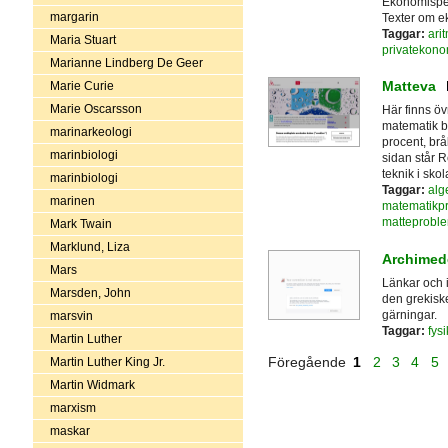
Ekonomispel
margarin
Texter om ek
Taggar:
arit
Maria Stuart
privatekono
Marianne Lindberg De Geer
Matteva
Marie Curie
Marie Oscarsson
Här finns öv
matematik bä
marinarkeologi
procent, br
marinbiologi
sidan står 
teknik i skol
marinbiologi
Taggar:
alg
marinen
matematikp
matteprobl
Mark Twain
Marklund, Liza
Archimed
Mars
Länkar och i
Marsden, John
den grekis
gärningar.
marsvin
Taggar:
fysi
Martin Luther
Föregående
1
2
3
4
5
Martin Luther King Jr.
Martin Widmark
marxism
maskar