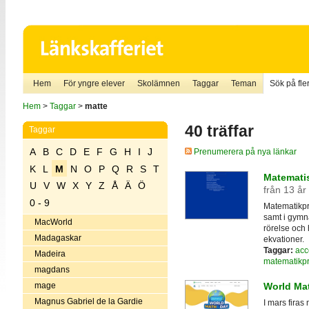
Hem
För yngre elever
Skolämnen
Taggar
Teman
Sök på fler
Hem
>
Taggar
>
matte
40 träffar
Taggar
A
B
C
D
E
F
G
H
I
J
Prenumerera på nya länkar
K
L
M
N
O
P
Q
R
S
T
Matemati
U
V
W
X
Y
Z
Å
Ä
Ö
från 13 år
0 - 9
Matematikpr
samt i gymn
MacWorld
rörelse och 
Madagaskar
ekvationer.
Taggar:
acc
Madeira
matematikp
magdans
mage
World Ma
Magnus Gabriel de la Gardie
I mars firas