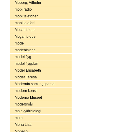
Moberg, Vilhelm
mobilradio
mobiltelefoner
mobiltelefoni
Mocambique
Moçambique
mode
modehistoria
modellflyg
modellflygplan
Moder Elisabeth
Moder Teresa
Moderata samlingspartiet
modern konst
Moderna Museet
modersmål
molekylärbiologi
moln
Mona Lisa
Monaco