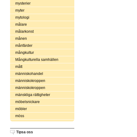
mysterier
myter
mytologi
målare
målarkonst
månen
månfärder
mångkultur
Mångkulturella samhällen
mått
människohandel
människokroppen
människokroppen
mänskliga rättigheter
möbelsnickare
möbler
möss
Tipsa oss