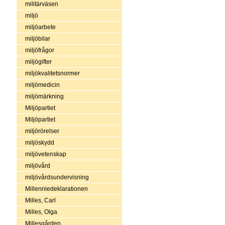
militärväsen
miljö
miljöarbete
miljöbilar
miljöfrågor
miljögifter
miljökvalitetsnormer
miljömedicin
miljömärkning
Miljöpartiet
Miljöpartiet
miljörörelser
miljöskydd
miljövetenskap
miljövård
miljövårdsundervisning
Millenniedeklarationen
Milles, Carl
Milles, Olga
Millesgården