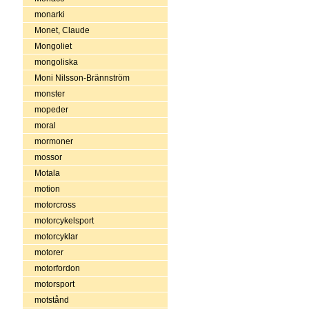
monarki
Monet, Claude
Mongoliet
mongoliska
Moni Nilsson-Brännström
monster
mopeder
moral
mormoner
mossor
Motala
motion
motorcross
motorcykelsport
motorcyklar
motorer
motorfordon
motorsport
motstånd