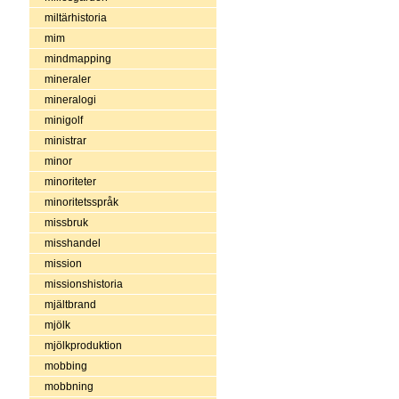
miltärhistoria
mim
mindmapping
mineraler
mineralogi
minigolf
ministrar
minor
minoriteter
minoritetsspråk
missbruk
misshandel
mission
missionshistoria
mjältbrand
mjölk
mjölkproduktion
mobbing
mobbning