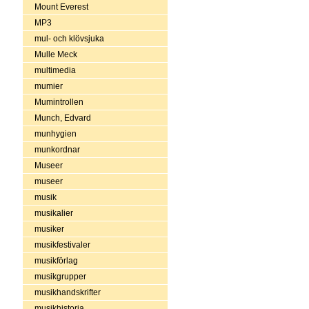
Mount Everest
MP3
mul- och klövsjuka
Mulle Meck
multimedia
mumier
Mumintrollen
Munch, Edvard
munhygien
munkordnar
Museer
museer
musik
musikalier
musiker
musikfestivaler
musikförlag
musikgrupper
musikhandskrifter
musikhistoria