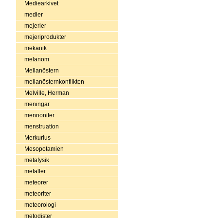
Mediearkivet
medier
mejerier
mejeriprodukter
mekanik
melanom
Mellanöstern
mellanösternkonflikten
Melville, Herman
meningar
mennoniter
menstruation
Merkurius
Mesopotamien
metafysik
metaller
meteorer
meteoriter
meteorologi
metodister