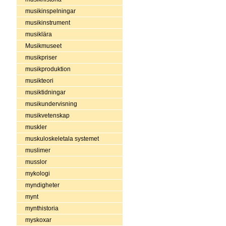
musikinspelningar
musikinstrument
musiklära
Musikmuseet
musikpriser
musikproduktion
musikteori
musiktidningar
musikundervisning
musikvetenskap
muskler
muskuloskeletala systemet
muslimer
musslor
mykologi
myndigheter
mynt
mynthistoria
myskoxar