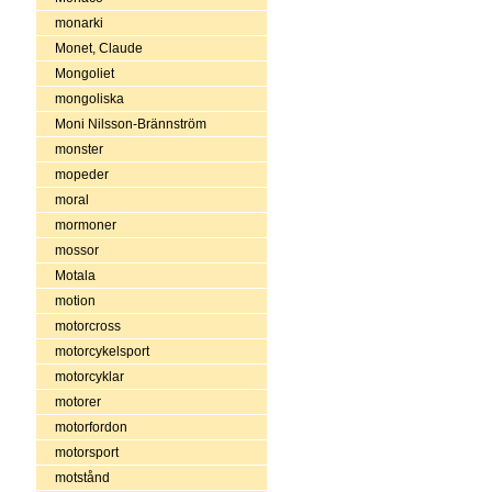
monarki
Monet, Claude
Mongoliet
mongoliska
Moni Nilsson-Brännström
monster
mopeder
moral
mormoner
mossor
Motala
motion
motorcross
motorcykelsport
motorcyklar
motorer
motorfordon
motorsport
motstånd