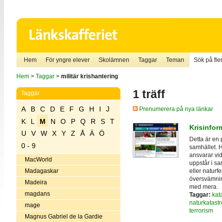
Hem
För yngre elever
Skolämnen
Taggar
Teman
Sök på fler
Hem
>
Taggar
>
militär krishantering
1 träff
Taggar
A
B
C
D
E
F
G
H
I
J
Prenumerera på nya länkar
K
L
M
N
O
P
Q
R
S
T
Krisinfor
U
V
W
X
Y
Z
Å
Ä
Ö
Detta är en p
0 - 9
samhället. H
ansvarar vid
MacWorld
uppstår i s
eller natur
Madagaskar
översvämnin
Madeira
med mera.
magdans
Taggar:
kat
naturkatastr
mage
terrorism
Magnus Gabriel de la Gardie