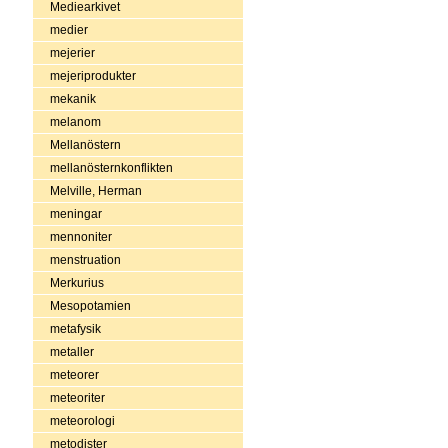
Mediearkivet
medier
mejerier
mejeriprodukter
mekanik
melanom
Mellanöstern
mellanösternkonflikten
Melville, Herman
meningar
mennoniter
menstruation
Merkurius
Mesopotamien
metafysik
metaller
meteorer
meteoriter
meteorologi
metodister