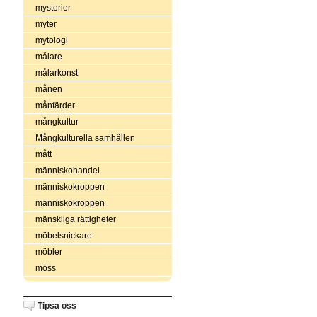
mysterier
myter
mytologi
målare
målarkonst
månen
månfärder
mångkultur
Mångkulturella samhällen
mått
människohandel
människokroppen
människokroppen
mänskliga rättigheter
möbelsnickare
möbler
möss
Tipsa oss