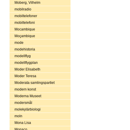
Moberg, Vilhelm
mobilradio
mobiltelefoner
mobiltelefoni
Mocambique
Moçambique
mode
modehistoria
modellflyg
modellflygplan
Moder Elisabeth
Moder Teresa
Moderata samlingspartiet
modern konst
Moderna Museet
modersmål
molekylärbiologi
moln
Mona Lisa
Monaco