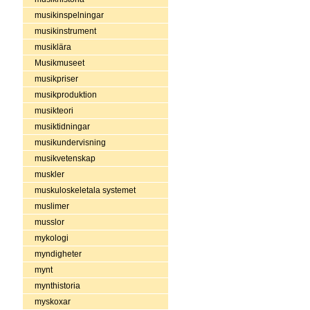
musikinspelningar
musikinstrument
musiklära
Musikmuseet
musikpriser
musikproduktion
musikteori
musiktidningar
musikundervisning
musikvetenskap
muskler
muskuloskeletala systemet
muslimer
musslor
mykologi
myndigheter
mynt
mynthistoria
myskoxar