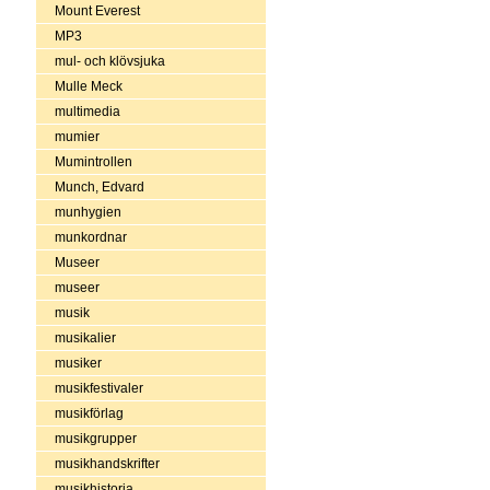
Mount Everest
MP3
mul- och klövsjuka
Mulle Meck
multimedia
mumier
Mumintrollen
Munch, Edvard
munhygien
munkordnar
Museer
museer
musik
musikalier
musiker
musikfestivaler
musikförlag
musikgrupper
musikhandskrifter
musikhistoria