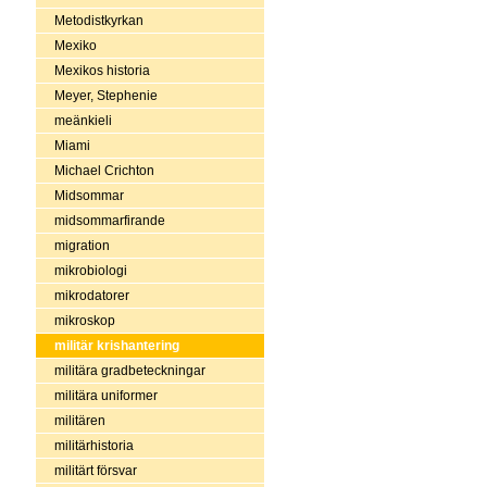
Metodistkyrkan
Mexiko
Mexikos historia
Meyer, Stephenie
meänkieli
Miami
Michael Crichton
Midsommar
midsommarfirande
migration
mikrobiologi
mikrodatorer
mikroskop
militär krishantering
militära gradbeteckningar
militära uniformer
militären
militärhistoria
militärt försvar