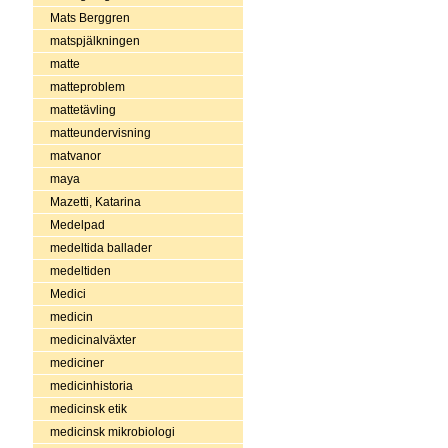
Mats Berggren
matspjälkningen
matte
matteproblem
mattetävling
matteundervisning
matvanor
maya
Mazetti, Katarina
Medelpad
medeltida ballader
medeltiden
Medici
medicin
medicinalväxter
mediciner
medicinhistoria
medicinsk etik
medicinsk mikrobiologi