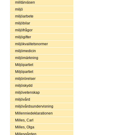
militärväsen
miljö
miljöarbete
miljöbilar
miljöfrågor
miljögifter
miljökvalitetsnormer
miljömedicin
miljömärkning
Miljöpartiet
Miljöpartiet
miljörörelser
miljöskydd
miljövetenskap
miljövård
miljövårdsundervisning
Millenniedeklarationen
Milles, Carl
Milles, Olga
Millesgården