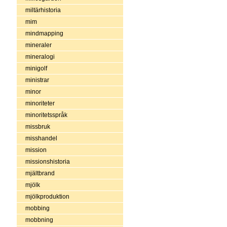
miltärhistoria
mim
mindmapping
mineraler
mineralogi
minigolf
ministrar
minor
minoriteter
minoritetsspråk
missbruk
misshandel
mission
missionshistoria
mjältbrand
mjölk
mjölkproduktion
mobbing
mobbning