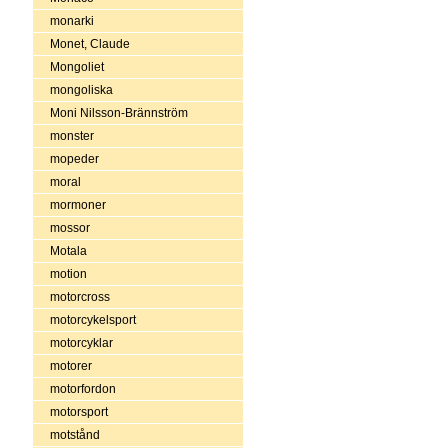
monarki
Monet, Claude
Mongoliet
mongoliska
Moni Nilsson-Brännström
monster
mopeder
moral
mormoner
mossor
Motala
motion
motorcross
motorcykelsport
motorcyklar
motorer
motorfordon
motorsport
motstånd