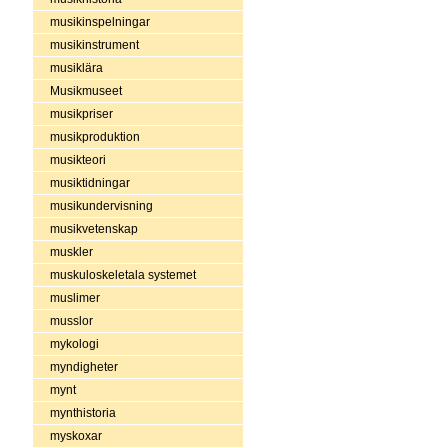
musikinspelningar
musikinstrument
musiklära
Musikmuseet
musikpriser
musikproduktion
musikteori
musiktidningar
musikundervisning
musikvetenskap
muskler
muskuloskeletala systemet
muslimer
musslor
mykologi
myndigheter
mynt
mynthistoria
myskoxar