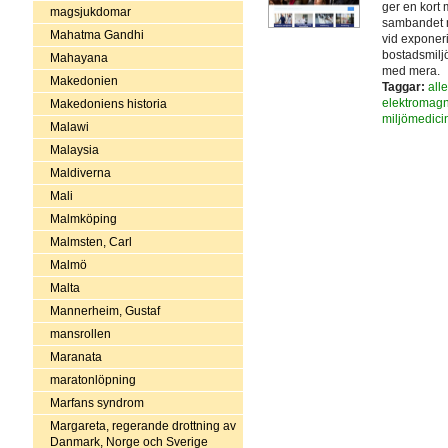
ger en kort 
magsjukdomar
sambandet m
Mahatma Gandhi
vid exponeri
bostadsmiljö,
Mahayana
med mera.
Makedonien
Taggar:
alle
elektromagne
Makedoniens historia
miljömedici
Malawi
Malaysia
Maldiverna
Mali
Malmköping
Malmsten, Carl
Malmö
Malta
Mannerheim, Gustaf
mansrollen
Maranata
maratonlöpning
Marfans syndrom
Margareta, regerande drottning av
Danmark, Norge och Sverige