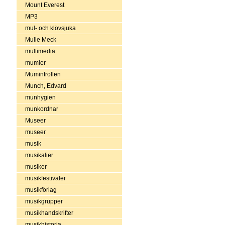
Mount Everest
MP3
mul- och klövsjuka
Mulle Meck
multimedia
mumier
Mumintrollen
Munch, Edvard
munhygien
munkordnar
Museer
museer
musik
musikalier
musiker
musikfestivaler
musikförlag
musikgrupper
musikhandskrifter
musikhistoria