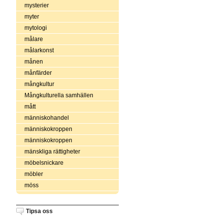
mysterier
myter
mytologi
målare
målarkonst
månen
månfärder
mångkultur
Mångkulturella samhällen
mått
människohandel
människokroppen
människokroppen
mänskliga rättigheter
möbelsnickare
möbler
möss
Tipsa oss