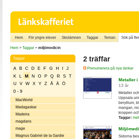
Hem
För yngre elever
Skolämnen
Taggar
Teman
Sök på fler
Hem
>
Taggar
>
miljömedicin
2 träffar
Taggar
A
B
C
D
E
F
G
H
I
J
Prenumerera på nya länkar
K
L
M
N
O
P
Q
R
S
T
Metaller 
U
V
W
X
Y
Z
Å
Ä
Ö
13 år
0 - 9
Metaller och
Uppsala univ
MacWorld
beryllium, b
Madagaskar
mangan, nick
kroppen och 
Madeira
Taggar:
met
magdans
mage
Miljömedi
Magnus Gabriel de la Gardie
Sidorna besk