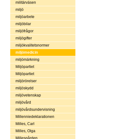
militärväsen
miljö
miljöarbete
miljöbilar
miljöfrågor
miljögifter
miljökvalitetsnormer
miljömedicin
miljömärkning
Miljöpartiet
Miljöpartiet
miljörörelser
miljöskydd
miljövetenskap
miljövård
miljövårdsundervisning
Millenniedeklarationen
Milles, Carl
Milles, Olga
Millesgården