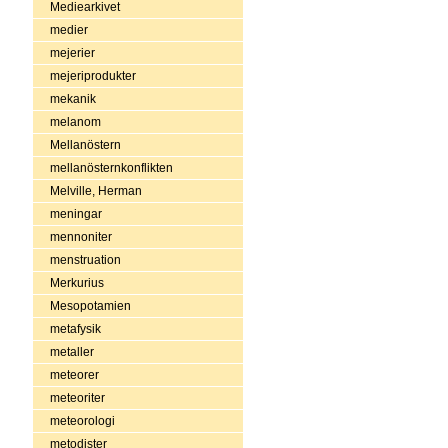
Mediearkivet
medier
mejerier
mejeriprodukter
mekanik
melanom
Mellanöstern
mellanösternkonflikten
Melville, Herman
meningar
mennoniter
menstruation
Merkurius
Mesopotamien
metafysik
metaller
meteorer
meteoriter
meteorologi
metodister