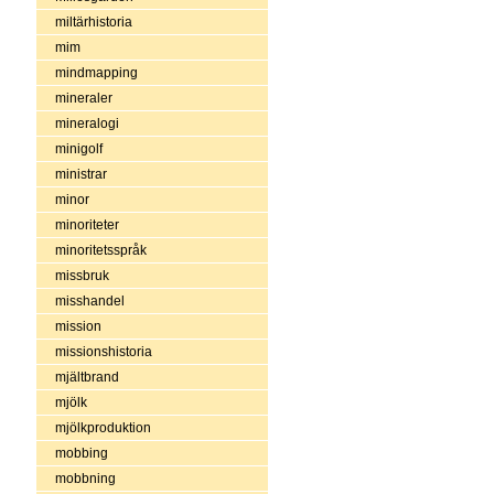
miltärhistoria
mim
mindmapping
mineraler
mineralogi
minigolf
ministrar
minor
minoriteter
minoritetsspråk
missbruk
misshandel
mission
missionshistoria
mjältbrand
mjölk
mjölkproduktion
mobbing
mobbning