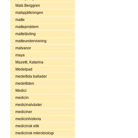
Mats Berggren
matspjälkningen
matte
matteproblem
mattetävling
matteundervisning
matvanor
maya
Mazetti, Katarina
Medelpad
medeltida ballader
medeltiden
Medici
medicin
medicinalväxter
mediciner
medicinhistoria
medicinsk etik
medicinsk mikrobiologi