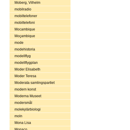
Moberg, Vilhelm
mobilradio
mobiltelefoner
mobiltelefoni
Mocambique
Moçambique
mode
modehistoria
modellflyg
modellflygplan
Moder Elisabeth
Moder Teresa
Moderata samlingspartiet
modern konst
Moderna Museet
modersmål
molekylärbiologi
moln
Mona Lisa
Monaco