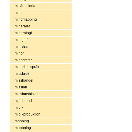
miltärhistoria
mim
mindmapping
mineraler
mineralogi
minigolf
ministrar
minor
minoriteter
minoritetsspråk
missbruk
misshandel
mission
missionshistoria
mjältbrand
mjölk
mjölkproduktion
mobbing
mobbning