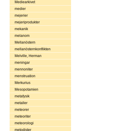
Mediearkivet
medier
mejerier
mejeriprodukter
mekanik
melanom
Mellanöstern
mellanösternkonflikten
Melville, Herman
meningar
mennoniter
menstruation
Merkurius
Mesopotamien
metafysik
metaller
meteorer
meteoriter
meteorologi
metodister