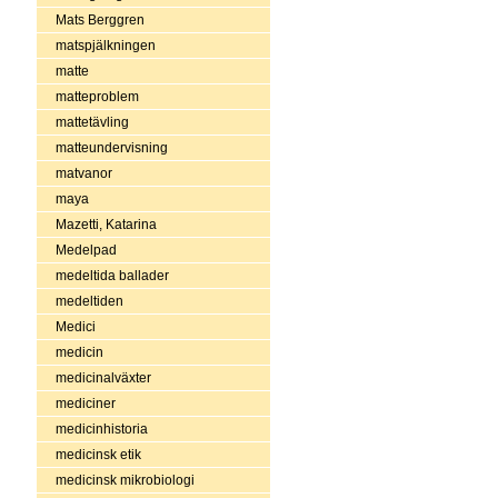
Mats Berggren
matspjälkningen
matte
matteproblem
mattetävling
matteundervisning
matvanor
maya
Mazetti, Katarina
Medelpad
medeltida ballader
medeltiden
Medici
medicin
medicinalväxter
mediciner
medicinhistoria
medicinsk etik
medicinsk mikrobiologi