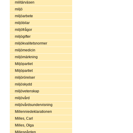
militärväsen
miljö
miljöarbete
miljöbilar
miljöfrågor
miljögifter
miljökvalitetsnormer
miljömedicin
miljömärkning
Miljöpartiet
Miljöpartiet
miljörörelser
miljöskydd
miljövetenskap
miljövård
miljövårdsundervisning
Millenniedeklarationen
Milles, Carl
Milles, Olga
Millesgården