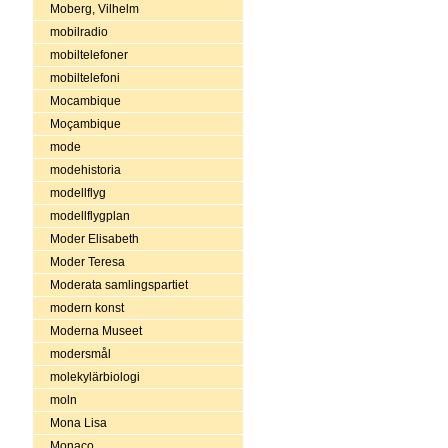
Moberg, Vilhelm
mobilradio
mobiltelefoner
mobiltelefoni
Mocambique
Moçambique
mode
modehistoria
modellflyg
modellflygplan
Moder Elisabeth
Moder Teresa
Moderata samlingspartiet
modern konst
Moderna Museet
modersmål
molekylärbiologi
moln
Mona Lisa
Monaco