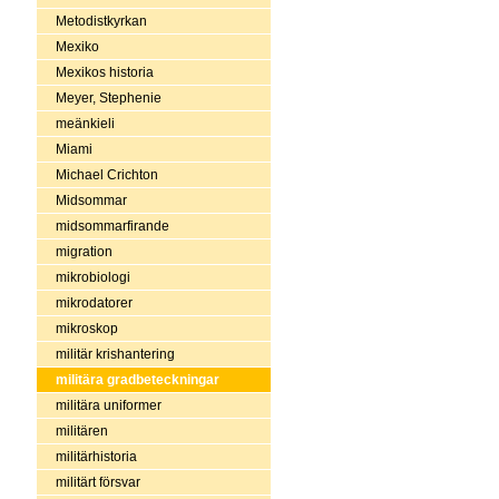
Metodistkyrkan
Mexiko
Mexikos historia
Meyer, Stephenie
meänkieli
Miami
Michael Crichton
Midsommar
midsommarfirande
migration
mikrobiologi
mikrodatorer
mikroskop
militär krishantering
militära gradbeteckningar
militära uniformer
militären
militärhistoria
militärt försvar