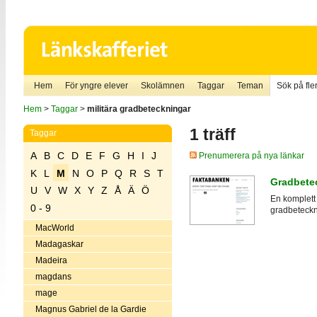
Hem
För yngre elever
Skolämnen
Taggar
Teman
Sök på fler
Hem
>
Taggar
>
militära gradbeteckningar
1 träff
Taggar
A
B
C
D
E
F
G
H
I
J
Prenumerera på nya länkar
K
L
M
N
O
P
Q
R
S
T
Gradbete
U
V
W
X
Y
Z
Å
Ä
Ö
En komplett 
0 - 9
gradbeteckni
MacWorld
Madagaskar
Madeira
magdans
mage
Magnus Gabriel de la Gardie