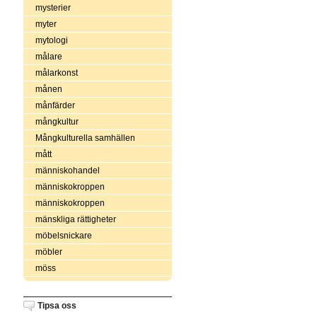
mysterier
myter
mytologi
målare
målarkonst
månen
månfärder
mångkultur
Mångkulturella samhällen
mått
människohandel
människokroppen
människokroppen
mänskliga rättigheter
möbelsnickare
möbler
möss
Tipsa oss