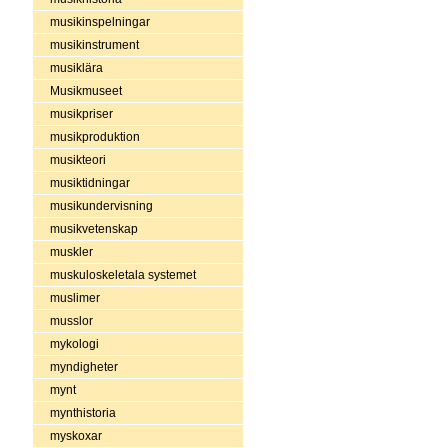
musikinspelningar
musikinstrument
musiklära
Musikmuseet
musikpriser
musikproduktion
musikteori
musiktidningar
musikundervisning
musikvetenskap
muskler
muskuloskeletala systemet
muslimer
musslor
mykologi
myndigheter
mynt
mynthistoria
myskoxar