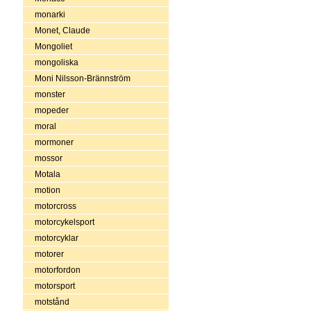
monarki
Monet, Claude
Mongoliet
mongoliska
Moni Nilsson-Brännström
monster
mopeder
moral
mormoner
mossor
Motala
motion
motorcross
motorcykelsport
motorcyklar
motorer
motorfordon
motorsport
motstånd