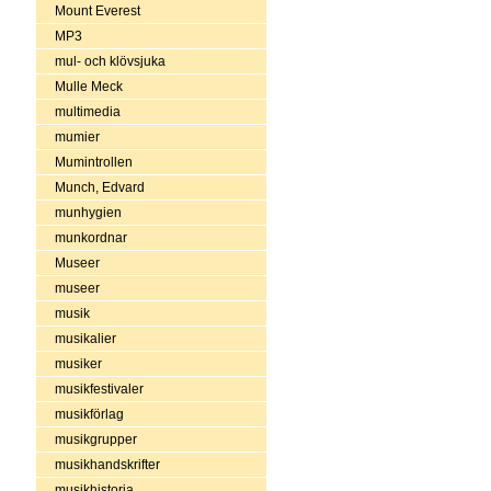
Mount Everest
MP3
mul- och klövsjuka
Mulle Meck
multimedia
mumier
Mumintrollen
Munch, Edvard
munhygien
munkordnar
Museer
museer
musik
musikalier
musiker
musikfestivaler
musikförlag
musikgrupper
musikhandskrifter
musikhistoria