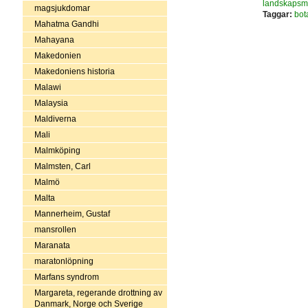
landskapsm
magsjukdomar
Taggar:
bot
Mahatma Gandhi
Mahayana
Makedonien
Makedoniens historia
Malawi
Malaysia
Maldiverna
Mali
Malmköping
Malmsten, Carl
Malmö
Malta
Mannerheim, Gustaf
mansrollen
Maranata
maratonlöpning
Marfans syndrom
Margareta, regerande drottning av
Danmark, Norge och Sverige