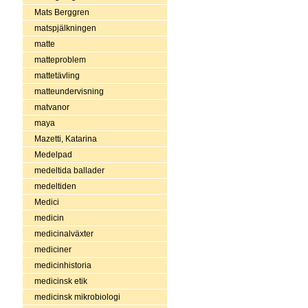
Mats Berggren
matspjälkningen
matte
matteproblem
mattetävling
matteundervisning
matvanor
maya
Mazetti, Katarina
Medelpad
medeltida ballader
medeltiden
Medici
medicin
medicinalväxter
mediciner
medicinhistoria
medicinsk etik
medicinsk mikrobiologi