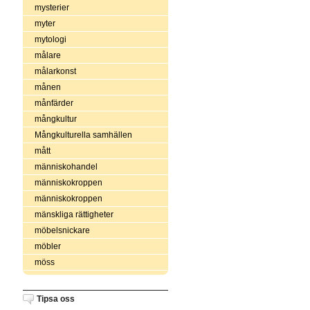
mysterier
myter
mytologi
målare
målarkonst
månen
månfärder
mångkultur
Mångkulturella samhällen
mått
människohandel
människokroppen
människokroppen
mänskliga rättigheter
möbelsnickare
möbler
möss
Tipsa oss