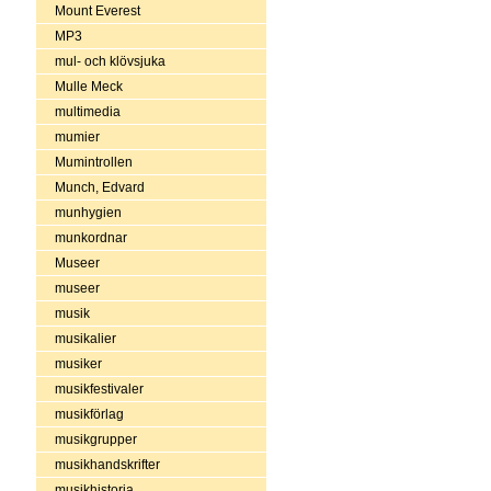
Mount Everest
MP3
mul- och klövsjuka
Mulle Meck
multimedia
mumier
Mumintrollen
Munch, Edvard
munhygien
munkordnar
Museer
museer
musik
musikalier
musiker
musikfestivaler
musikförlag
musikgrupper
musikhandskrifter
musikhistoria