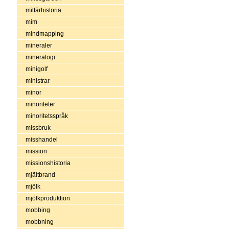
miltärhistoria
mim
mindmapping
mineraler
mineralogi
minigolf
ministrar
minor
minoriteter
minoritetsspråk
missbruk
misshandel
mission
missionshistoria
mjältbrand
mjölk
mjölkproduktion
mobbing
mobbning