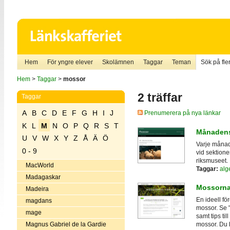
Hem
För yngre elever
Skolämnen
Taggar
Teman
Sök på fler
Hem
>
Taggar
>
mossor
2 träffar
Taggar
A
B
C
D
E
F
G
H
I
J
Prenumerera på nya länkar
K
L
M
N
O
P
Q
R
S
T
Månadens
U
V
W
X
Y
Z
Å
Ä
Ö
Varje månad
0 - 9
vid sektione
riksmuseet.
MacWorld
Taggar:
alg
Madagaskar
Mossorna
Madeira
En ideell f
magdans
mossor. Se "
mage
samt tips ti
Magnus Gabriel de la Gardie
mossor. Du 