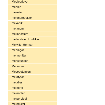
Mediearkivet
medier
mejerier
mejeriprodukter
mekanik
melanom
Mellanöstern
mellanösternkonflikten
Melville, Herman
meningar
mennoniter
menstruation
Merkurius
Mesopotamien
metafysik
metaller
meteorer
meteoriter
meteorologi
metodister