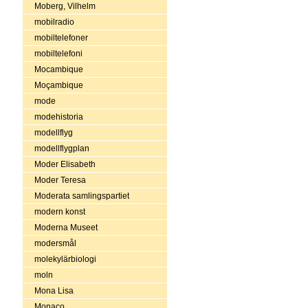
Moberg, Vilhelm
mobilradio
mobiltelefoner
mobiltelefoni
Mocambique
Moçambique
mode
modehistoria
modellflyg
modellflygplan
Moder Elisabeth
Moder Teresa
Moderata samlingspartiet
modern konst
Moderna Museet
modersmål
molekylärbiologi
moln
Mona Lisa
Monaco