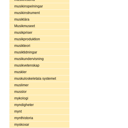
musikinspelningar
musikinstrument
musiklära
Musikmuseet
musikpriser
musikproduktion
musikteori
musiktidningar
musikundervisning
musikvetenskap
muskler
muskuloskeletala systemet
muslimer
musslor
mykologi
myndigheter
mynt
mynthistoria
myskoxar