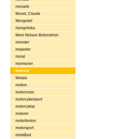
monarki
Monet, Claude
Mongoliet
mongoliska
Moni Nilsson-Brännström
monster
mopeder
moral
mormoner
mossor
Motala
motion
motorcross
motorcykelsport
motorcyklar
motorer
motorfordon
motorsport
motstånd