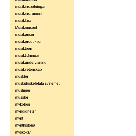
musikinspelningar
musikinstrument
musiklära
Musikmuseet
musikpriser
musikproduktion
musikteori
musiktidningar
musikundervisning
musikvetenskap
muskler
muskuloskeletala systemet
muslimer
musslor
mykologi
myndigheter
mynt
mynthistoria
myskoxar