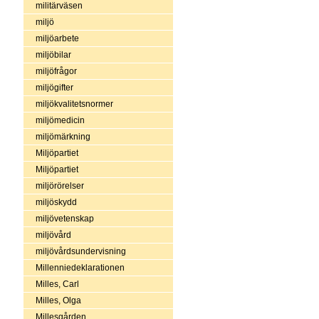
militärväsen
miljö
miljöarbete
miljöbilar
miljöfrågor
miljögifter
miljökvalitetsnormer
miljömedicin
miljömärkning
Miljöpartiet
Miljöpartiet
miljörörelser
miljöskydd
miljövetenskap
miljövård
miljövårdsundervisning
Millenniedeklarationen
Milles, Carl
Milles, Olga
Millesgården