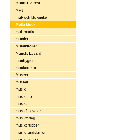
Mount Everest
MP3
mul- och klövsjuka
Mulle Meck
multimedia
mumier
Mumintrollen
Munch, Edvard
munhygien
munkordnar
Museer
museer
musik
musikalier
musiker
musikfestivaler
musikförlag
musikgrupper
musikhandskrifter
musikhistoria