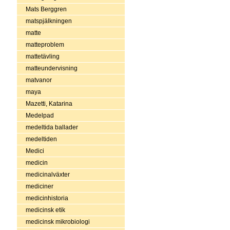
Mats Berggren
matspjälkningen
matte
matteproblem
mattetävling
matteundervisning
matvanor
maya
Mazetti, Katarina
Medelpad
medeltida ballader
medeltiden
Medici
medicin
medicinalväxter
mediciner
medicinhistoria
medicinsk etik
medicinsk mikrobiologi