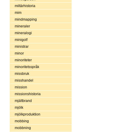
miltärhistoria
mim
mindmapping
mineraler
mineralogi
minigolf
ministrar
minor
minoriteter
minoritetsspråk
missbruk
misshandel
mission
missionshistoria
mjältbrand
mjölk
mjölkproduktion
mobbing
mobbning