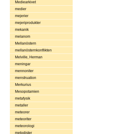
Mediearkivet
medier
mejerier
mejeriprodukter
mekanik
melanom
Mellanöstern
mellanösternkonflikten
Melville, Herman
meningar
mennoniter
menstruation
Merkurius
Mesopotamien
metafysik
metaller
meteorer
meteoriter
meteorologi
metodister