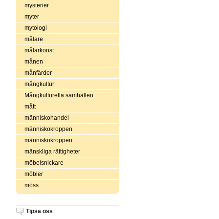
mysterier
myter
mytologi
målare
målarkonst
månen
månfärder
mångkultur
Mångkulturella samhällen
mått
människohandel
människokroppen
människokroppen
mänskliga rättigheter
möbelsnickare
möbler
möss
Tipsa oss