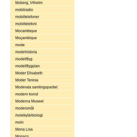
Moberg, Vilhelm
mobilradio
mobiltelefoner
mobiltelefoni
Mocambique
Moçambique
mode
modehistoria
modellflyg
modellflygplan
Moder Elisabeth
Moder Teresa
Moderata samlingspartiet
modern konst
Moderna Museet
modersmål
molekylärbiologi
moln
Mona Lisa
Monaco