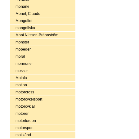
monarki
Monet, Claude
Mongoliet
mongoliska
Moni Nilsson-Brännström
monster
mopeder
moral
mormoner
mossor
Motala
motion
motorcross
motorcykelsport
motorcyklar
motorer
motorfordon
motorsport
motstånd