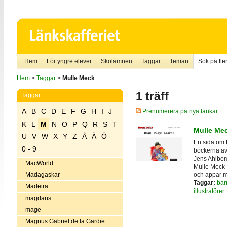
Hem
För yngre elever
Skolämnen
Taggar
Teman
Sök på fler
Hem
>
Taggar
>
Mulle Meck
1 träff
Taggar
A
B
C
D
E
F
G
H
I
J
Prenumerera på nya länkar
K
L
M
N
O
P
Q
R
S
T
Mulle Me
U
V
W
X
Y
Z
Å
Ä
Ö
En sida om 
0 - 9
böckerna av
Jens Ahlbo
MacWorld
Mulle Meck-p
och appar m
Madagaskar
Taggar:
bar
Madeira
illustratörer
magdans
mage
Magnus Gabriel de la Gardie