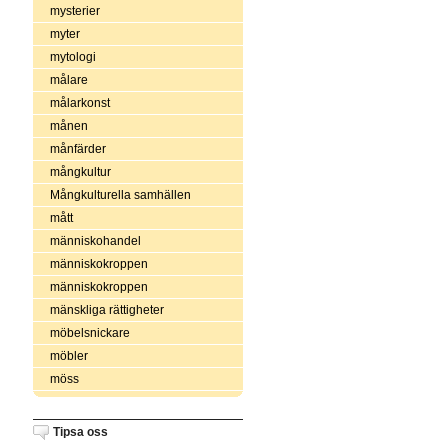
mysterier
myter
mytologi
målare
målarkonst
månen
månfärder
mångkultur
Mångkulturella samhällen
mått
människohandel
människokroppen
människokroppen
mänskliga rättigheter
möbelsnickare
möbler
möss
Tipsa oss