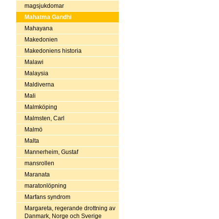
magsjukdomar
Mahatma Gandhi
Mahayana
Makedonien
Makedoniens historia
Malawi
Malaysia
Maldiverna
Mali
Malmköping
Malmsten, Carl
Malmö
Malta
Mannerheim, Gustaf
mansrollen
Maranata
maratonlöpning
Marfans syndrom
Margareta, regerande drottning av
Danmark, Norge och Sverige