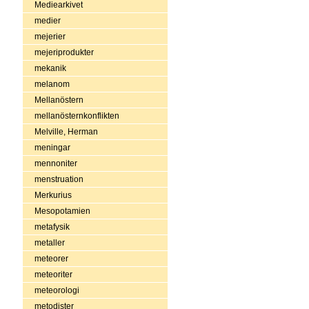
Mediearkivet
medier
mejerier
mejeriprodukter
mekanik
melanom
Mellanöstern
mellanösternkonflikten
Melville, Herman
meningar
mennoniter
menstruation
Merkurius
Mesopotamien
metafysik
metaller
meteorer
meteoriter
meteorologi
metodister