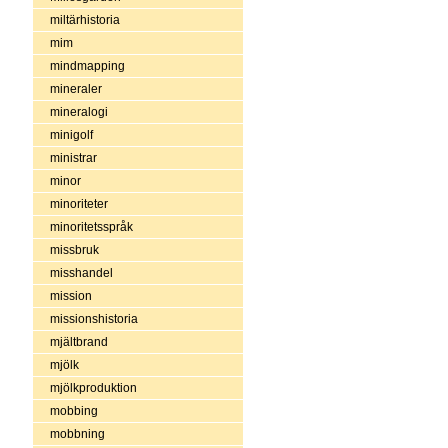
miltärhistoria
mim
mindmapping
mineraler
mineralogi
minigolf
ministrar
minor
minoriteter
minoritetsspråk
missbruk
misshandel
mission
missionshistoria
mjältbrand
mjölk
mjölkproduktion
mobbing
mobbning