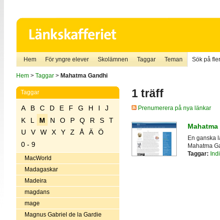
Hem
För yngre elever
Skolämnen
Taggar
Teman
Sök på fler
Hem
>
Taggar
>
Mahatma Gandhi
1 träff
Taggar
A
B
C
D
E
F
G
H
I
J
Prenumerera på nya länkar
K
L
M
N
O
P
Q
R
S
T
Mahatma 
U
V
W
X
Y
Z
Å
Ä
Ö
En ganska lå
0 - 9
Mahatma Gand
Taggar:
Ind
MacWorld
Madagaskar
Madeira
magdans
mage
Magnus Gabriel de la Gardie