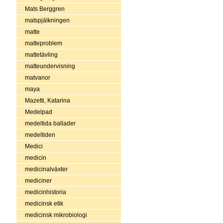
Mats Berggren
matspjälkningen
matte
matteproblem
mattetävling
matteundervisning
matvanor
maya
Mazetti, Katarina
Medelpad
medeltida ballader
medeltiden
Medici
medicin
medicinalväxter
mediciner
medicinhistoria
medicinsk etik
medicinsk mikrobiologi