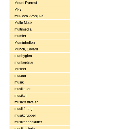
Mount Everest
MP3
mul- och klövsjuka
Mulle Meck
multimedia
mumier
Mumintrollen
Munch, Edvard
munhygien
munkordnar
Museer
museer
musik
musikalier
musiker
musikfestivaler
musikförlag
musikgrupper
musikhandskrifter
musikhistoria