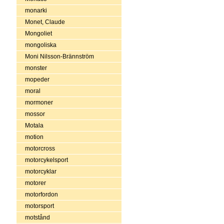
monarki
Monet, Claude
Mongoliet
mongoliska
Moni Nilsson-Brännström
monster
mopeder
moral
mormoner
mossor
Motala
motion
motorcross
motorcykelsport
motorcyklar
motorer
motorfordon
motorsport
motstånd