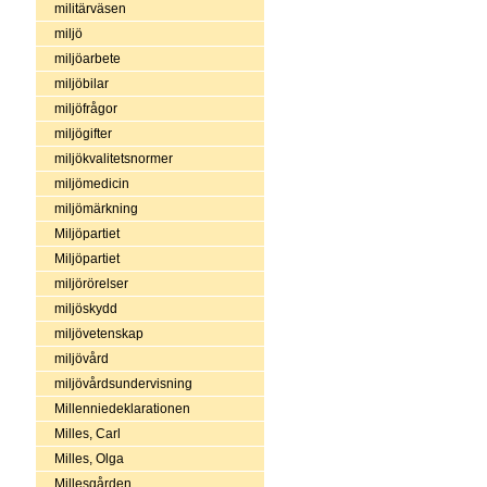
militärväsen
miljö
miljöarbete
miljöbilar
miljöfrågor
miljögifter
miljökvalitetsnormer
miljömedicin
miljömärkning
Miljöpartiet
Miljöpartiet
miljörörelser
miljöskydd
miljövetenskap
miljövård
miljövårdsundervisning
Millenniedeklarationen
Milles, Carl
Milles, Olga
Millesgården