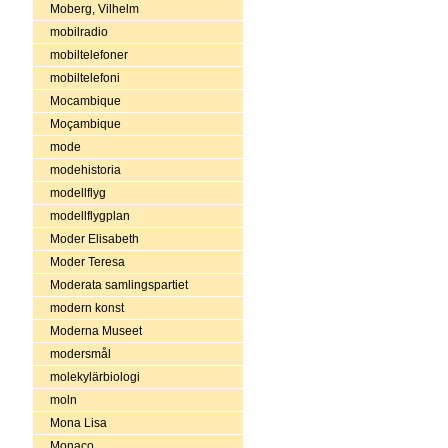
Moberg, Vilhelm
mobilradio
mobiltelefoner
mobiltelefoni
Mocambique
Moçambique
mode
modehistoria
modellflyg
modellflygplan
Moder Elisabeth
Moder Teresa
Moderata samlingspartiet
modern konst
Moderna Museet
modersmål
molekylärbiologi
moln
Mona Lisa
Monaco