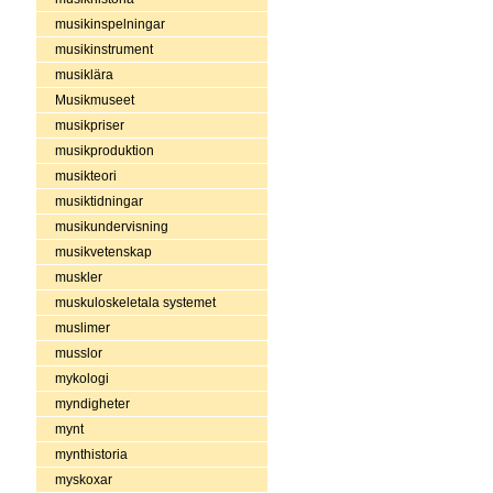
musikinspelningar
musikinstrument
musiklära
Musikmuseet
musikpriser
musikproduktion
musikteori
musiktidningar
musikundervisning
musikvetenskap
muskler
muskuloskeletala systemet
muslimer
musslor
mykologi
myndigheter
mynt
mynthistoria
myskoxar