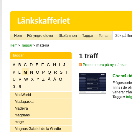
Hem
För yngre elever
Skolämnen
Taggar
Teman
Sök på fler
Hem
>
Taggar
>
materia
1 träff
Taggar
A
B
C
D
E
F
G
H
I
J
Prenumerera på nya länkar
K
L
M
N
O
P
Q
R
S
T
Chem4ki
U
V
W
X
Y
Z
Å
Ä
Ö
Frågesporte
0 - 9
finns i de o
varierar från
MacWorld
Taggar:
frå
Madagaskar
Madeira
magdans
mage
Magnus Gabriel de la Gardie