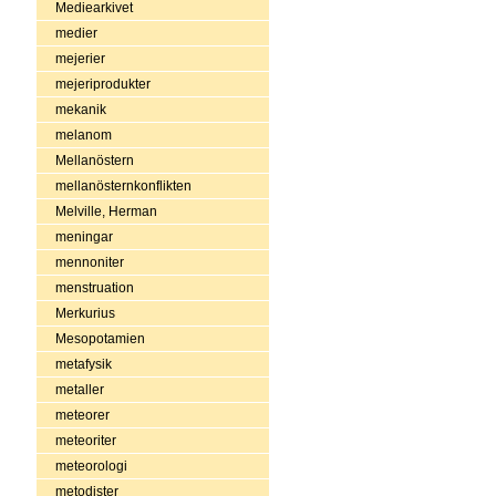
Mediearkivet
medier
mejerier
mejeriprodukter
mekanik
melanom
Mellanöstern
mellanösternkonflikten
Melville, Herman
meningar
mennoniter
menstruation
Merkurius
Mesopotamien
metafysik
metaller
meteorer
meteoriter
meteorologi
metodister