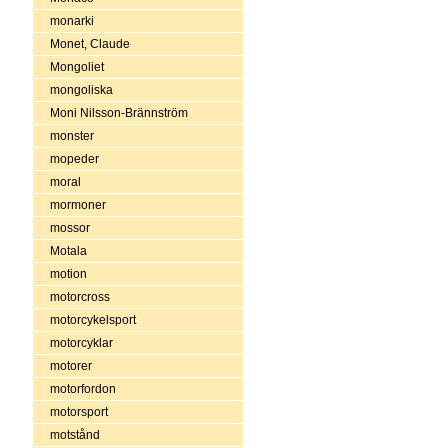
monarki
Monet, Claude
Mongoliet
mongoliska
Moni Nilsson-Brännström
monster
mopeder
moral
mormoner
mossor
Motala
motion
motorcross
motorcykelsport
motorcyklar
motorer
motorfordon
motorsport
motstånd