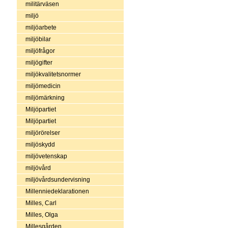
militärväsen
miljö
miljöarbete
miljöbilar
miljöfrågor
miljögifter
miljökvalitetsnormer
miljömedicin
miljömärkning
Miljöpartiet
Miljöpartiet
miljörörelser
miljöskydd
miljövetenskap
miljövård
miljövårdsundervisning
Millenniedeklarationen
Milles, Carl
Milles, Olga
Millesgården