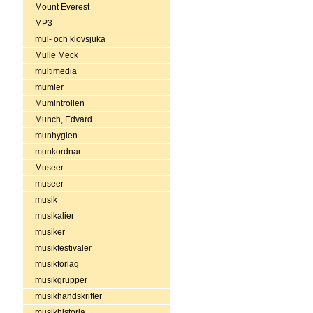
Mount Everest
MP3
mul- och klövsjuka
Mulle Meck
multimedia
mumier
Mumintrollen
Munch, Edvard
munhygien
munkordnar
Museer
museer
musik
musikalier
musiker
musikfestivaler
musikförlag
musikgrupper
musikhandskrifter
musikhistoria