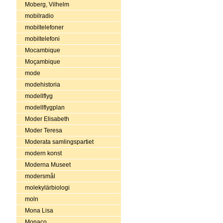
Moberg, Vilhelm
mobilradio
mobiltelefoner
mobiltelefoni
Mocambique
Moçambique
mode
modehistoria
modellflyg
modellflygplan
Moder Elisabeth
Moder Teresa
Moderata samlingspartiet
modern konst
Moderna Museet
modersmål
molekylärbiologi
moln
Mona Lisa
Monaco