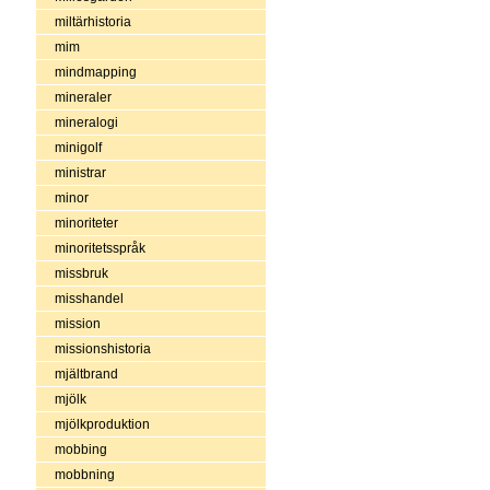
miltärhistoria
mim
mindmapping
mineraler
mineralogi
minigolf
ministrar
minor
minoriteter
minoritetsspråk
missbruk
misshandel
mission
missionshistoria
mjältbrand
mjölk
mjölkproduktion
mobbing
mobbning