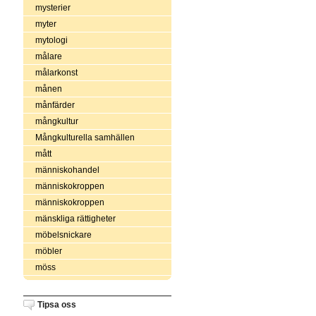
mysterier
myter
mytologi
målare
målarkonst
månen
månfärder
mångkultur
Mångkulturella samhällen
mått
människohandel
människokroppen
människokroppen
mänskliga rättigheter
möbelsnickare
möbler
möss
Tipsa oss