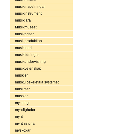
musikinspelningar
musikinstrument
musiklära
Musikmuseet
musikpriser
musikproduktion
musikteori
musiktidningar
musikundervisning
musikvetenskap
muskler
muskuloskeletala systemet
muslimer
musslor
mykologi
myndigheter
mynt
mynthistoria
myskoxar