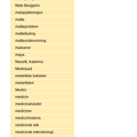
Mats Berggren
matspjälkningen
matte
matteproblem
mattetävling
matteundervisning
matvanor
maya
Mazetti, Katarina
Medelpad
medeltida ballader
medeltiden
Medici
medicin
medicinalväxter
mediciner
medicinhistoria
medicinsk etik
medicinsk mikrobiologi