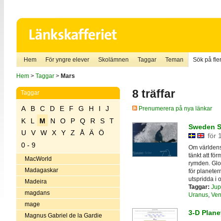
Hem
För yngre elever
Skolämnen
Taggar
Teman
Sök på fler
Hem
>
Taggar
>
Mars
8 träffar
Taggar
A
B
C
D
E
F
G
H
I
J
Prenumerera på nya länkar
K
L
M
N
O
P
Q
R
S
T
Sweden So
U
V
W
X
Y
Z
Å
Ä
Ö
för 
0 - 9
Om världens 
tänkt att f
MacWorld
rymden. Glo
Madagaskar
för planete
utspridda i o
Madeira
Taggar:
Jup
magdans
Uranus
,
Ven
mage
3-D Plane
Magnus Gabriel de la Gardie