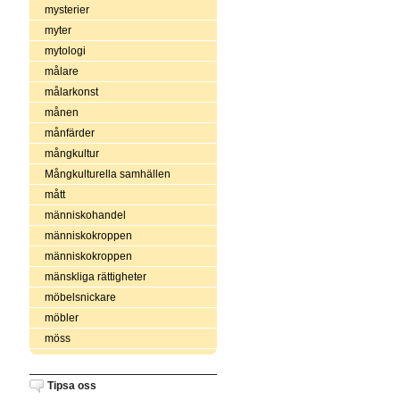
mysterier
myter
mytologi
målare
målarkonst
månen
månfärder
mångkultur
Mångkulturella samhällen
mått
människohandel
människokroppen
människokroppen
mänskliga rättigheter
möbelsnickare
möbler
möss
Tipsa oss