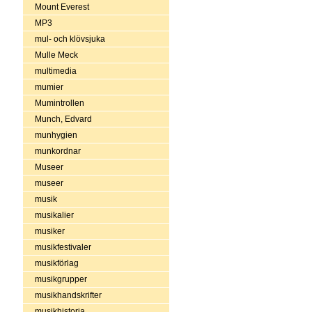
Mount Everest
MP3
mul- och klövsjuka
Mulle Meck
multimedia
mumier
Mumintrollen
Munch, Edvard
munhygien
munkordnar
Museer
museer
musik
musikalier
musiker
musikfestivaler
musikförlag
musikgrupper
musikhandskrifter
musikhistoria