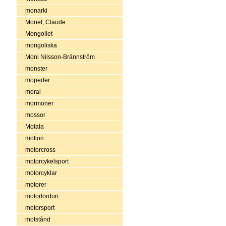
monarki
Monet, Claude
Mongoliet
mongoliska
Moni Nilsson-Brännström
monster
mopeder
moral
mormoner
mossor
Motala
motion
motorcross
motorcykelsport
motorcyklar
motorer
motorfordon
motorsport
motstånd