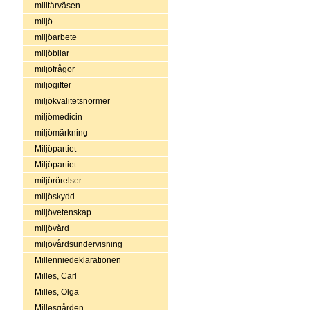
militärväsen
miljö
miljöarbete
miljöbilar
miljöfrågor
miljögifter
miljökvalitetsnormer
miljömedicin
miljömärkning
Miljöpartiet
Miljöpartiet
miljörörelser
miljöskydd
miljövetenskap
miljövård
miljövårdsundervisning
Millenniedeklarationen
Milles, Carl
Milles, Olga
Millesgården