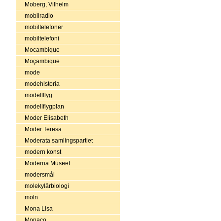
Moberg, Vilhelm
mobilradio
mobiltelefoner
mobiltelefoni
Mocambique
Moçambique
mode
modehistoria
modellflyg
modellflygplan
Moder Elisabeth
Moder Teresa
Moderata samlingspartiet
modern konst
Moderna Museet
modersmål
molekylärbiologi
moln
Mona Lisa
Monaco