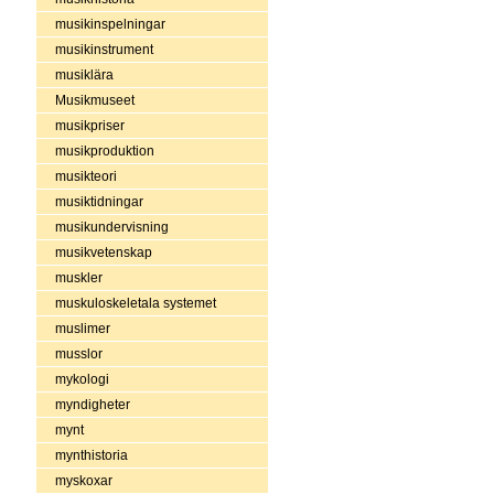
musikinspelningar
musikinstrument
musiklära
Musikmuseet
musikpriser
musikproduktion
musikteori
musiktidningar
musikundervisning
musikvetenskap
muskler
muskuloskeletala systemet
muslimer
musslor
mykologi
myndigheter
mynt
mynthistoria
myskoxar