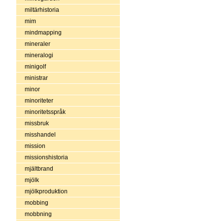
miltärhistoria
mim
mindmapping
mineraler
mineralogi
minigolf
ministrar
minor
minoriteter
minoritetsspråk
missbruk
misshandel
mission
missionshistoria
mjältbrand
mjölk
mjölkproduktion
mobbing
mobbning