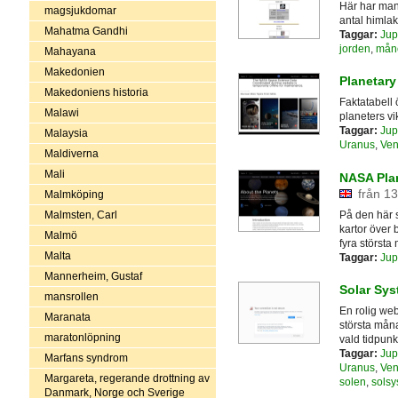
Här har man 
magsjukdomar
antal himlak
Mahatma Gandhi
Taggar:
Jup
jorden
,
mån
Mahayana
Makedonien
Planetary
Makedoniens historia
Faktatabell
Malawi
planeters vik
Taggar:
Jup
Malaysia
Uranus
,
Ven
Maldiverna
Mali
NASA Pla
från 13
Malmköping
På den här 
Malmsten, Carl
kartor över
Malmö
fyra största
Malta
Taggar:
Jup
Mannerheim, Gustaf
Solar Sys
mansrollen
En rolig we
Maranata
största måna
maratonlöpning
vald tidpunk
Taggar:
Jup
Marfans syndrom
Uranus
,
Ven
Margareta, regerande drottning av
solen
,
solsy
Danmark, Norge och Sverige