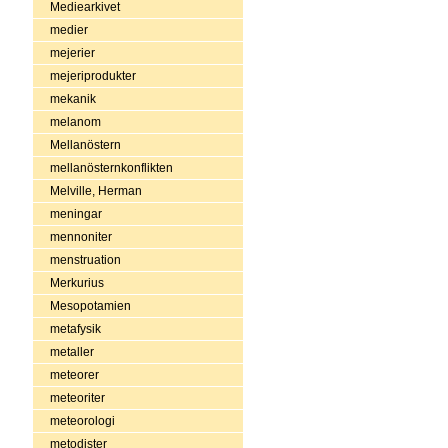
Mediearkivet
medier
mejerier
mejeriprodukter
mekanik
melanom
Mellanöstern
mellanösternkonflikten
Melville, Herman
meningar
mennoniter
menstruation
Merkurius
Mesopotamien
metafysik
metaller
meteorer
meteoriter
meteorologi
metodister