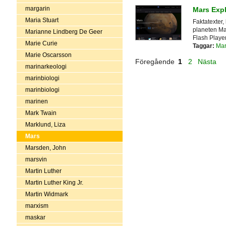
margarin
Mars Expl
Maria Stuart
Faktatexter, 
planeten Ma
Marianne Lindberg De Geer
Flash Playe
Marie Curie
Taggar:
Mar
Marie Oscarsson
Föregående
1
2
Nästa
marinarkeologi
marinbiologi
marinbiologi
marinen
Mark Twain
Marklund, Liza
Mars
Marsden, John
marsvin
Martin Luther
Martin Luther King Jr.
Martin Widmark
marxism
maskar