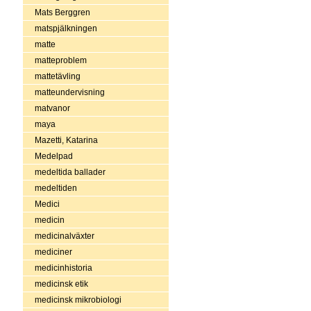
Mats Berggren
matspjälkningen
matte
matteproblem
mattetävling
matteundervisning
matvanor
maya
Mazetti, Katarina
Medelpad
medeltida ballader
medeltiden
Medici
medicin
medicinalväxter
mediciner
medicinhistoria
medicinsk etik
medicinsk mikrobiologi