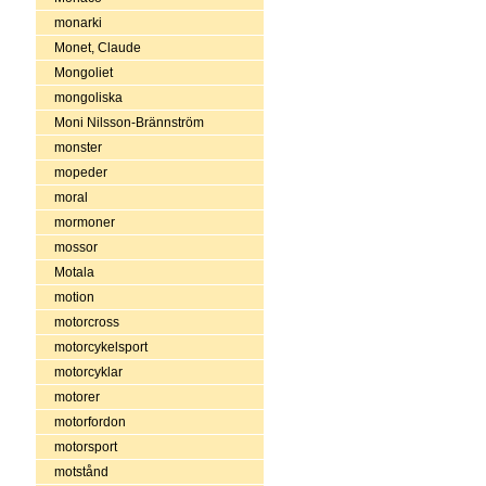
monarki
Monet, Claude
Mongoliet
mongoliska
Moni Nilsson-Brännström
monster
mopeder
moral
mormoner
mossor
Motala
motion
motorcross
motorcykelsport
motorcyklar
motorer
motorfordon
motorsport
motstånd