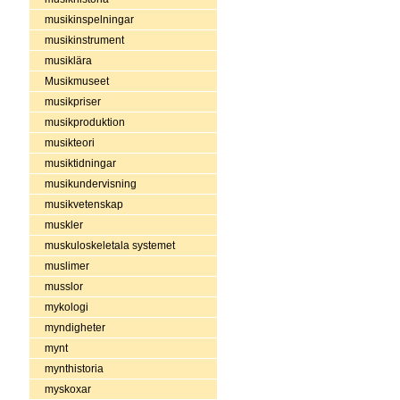
musikinspelningar
musikinstrument
musiklära
Musikmuseet
musikpriser
musikproduktion
musikteori
musiktidningar
musikundervisning
musikvetenskap
muskler
muskuloskeletala systemet
muslimer
musslor
mykologi
myndigheter
mynt
mynthistoria
myskoxar