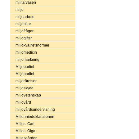
militärväsen
miljö
miljöarbete
miljöbilar
miljöfrågor
miljögifter
miljökvalitetsnormer
miljömedicin
miljömärkning
Miljöpartiet
Miljöpartiet
miljörörelser
miljöskydd
miljövetenskap
miljövård
miljövårdsundervisning
Millenniedeklarationen
Milles, Carl
Milles, Olga
Millesgården