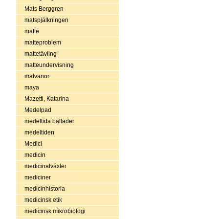
Mats Berggren
matspjälkningen
matte
matteproblem
mattetävling
matteundervisning
matvanor
maya
Mazetti, Katarina
Medelpad
medeltida ballader
medeltiden
Medici
medicin
medicinalväxter
mediciner
medicinhistoria
medicinsk etik
medicinsk mikrobiologi