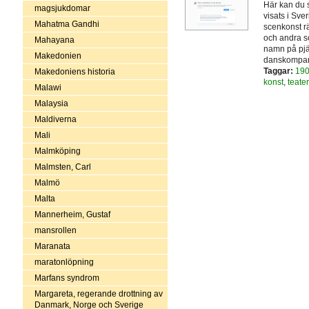
Här kan du s
magsjukdomar
visats i Sver
Mahatma Gandhi
scenkonst rä
och andra s
Mahayana
namn på pjäs
Makedonien
danskompanie
Taggar:
190
Makedoniens historia
konst
,
teater
Malawi
Malaysia
Maldiverna
Mali
Malmköping
Malmsten, Carl
Malmö
Malta
Mannerheim, Gustaf
mansrollen
Maranata
maratonlöpning
Marfans syndrom
Margareta, regerande drottning av
Danmark, Norge och Sverige