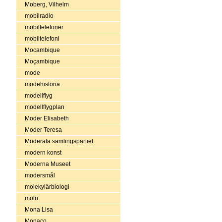
Moberg, Vilhelm
mobilradio
mobiltelefoner
mobiltelefoni
Mocambique
Moçambique
mode
modehistoria
modellflyg
modellflygplan
Moder Elisabeth
Moder Teresa
Moderata samlingspartiet
modern konst
Moderna Museet
modersmål
molekylärbiologi
moln
Mona Lisa
Monaco