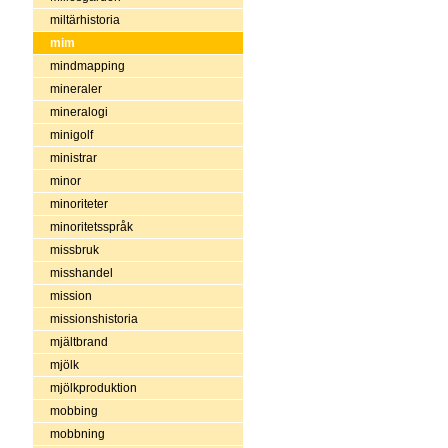
miltärhistoria
mim
mindmapping
mineraler
mineralogi
minigolf
ministrar
minor
minoriteter
minoritetsspråk
missbruk
misshandel
mission
missionshistoria
mjältbrand
mjölk
mjölkproduktion
mobbing
mobbning