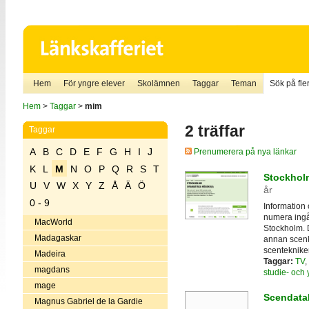
Hem
För yngre elever
Skolämnen
Taggar
Teman
Sök på fler
Hem
>
Taggar
>
mim
2 träffar
Taggar
A
B
C
D
E
F
G
H
I
J
Prenumerera på nya länkar
K
L
M
N
O
P
Q
R
S
T
Stockhol
U
V
W
X
Y
Z
Å
Ä
Ö
år
0 - 9
Information
numera ingå
MacWorld
Stockholm. D
Madagaskar
annan scenko
scentekniker
Madeira
Taggar:
TV
,
magdans
studie- och
mage
Scendata
Magnus Gabriel de la Gardie