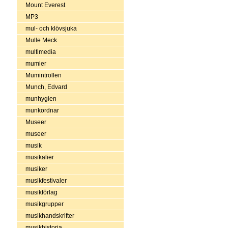
Mount Everest
MP3
mul- och klövsjuka
Mulle Meck
multimedia
mumier
Mumintrollen
Munch, Edvard
munhygien
munkordnar
Museer
museer
musik
musikalier
musiker
musikfestivaler
musikförlag
musikgrupper
musikhandskrifter
musikhistoria