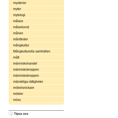
mysterier
myter
mytologi
målare
målarkonst
månen
månfärder
mångkultur
Mångkulturella samhällen
mått
människohandel
människokroppen
människokroppen
mänskliga rättigheter
möbelsnickare
möbler
möss
Tipsa oss