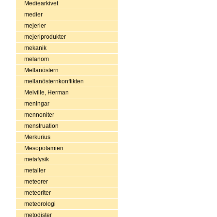
Mediearkivet
medier
mejerier
mejeriprodukter
mekanik
melanom
Mellanöstern
mellanösternkonflikten
Melville, Herman
meningar
mennoniter
menstruation
Merkurius
Mesopotamien
metafysik
metaller
meteorer
meteoriter
meteorologi
metodister