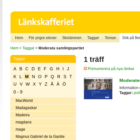
Hem
För yngre elever
Skolämnen
Taggar
Teman
Sök på fler
Hem
>
Taggar
>
Moderata samlingspartiet
1 träff
Taggar
A
B
C
D
E
F
G
H
I
J
Prenumerera på nya länkar
K
L
M
N
O
P
Q
R
S
T
Moderate
U
V
W
X
Y
Z
Å
Ä
Ö
Information
0 - 9
Taggar:
poli
MacWorld
Madagaskar
Madeira
magdans
mage
Magnus Gabriel de la Gardie