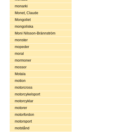
monarki
Monet, Claude
Mongoliet
mongoliska
Moni Nilsson-Brännström
monster
mopeder
moral
mormoner
mossor
Motala
motion
motorcross
motorcykelsport
motorcyklar
motorer
motorfordon
motorsport
motstånd