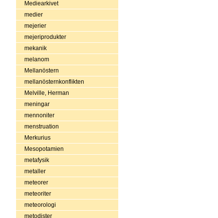
Mediearkivet
medier
mejerier
mejeriprodukter
mekanik
melanom
Mellanöstern
mellanösternkonflikten
Melville, Herman
meningar
mennoniter
menstruation
Merkurius
Mesopotamien
metafysik
metaller
meteorer
meteoriter
meteorologi
metodister