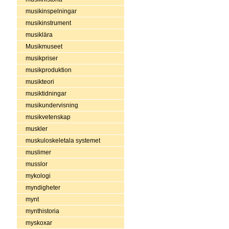
musikinspelningar
musikinstrument
musiklära
Musikmuseet
musikpriser
musikproduktion
musikteori
musiktidningar
musikundervisning
musikvetenskap
muskler
muskuloskeletala systemet
muslimer
musslor
mykologi
myndigheter
mynt
mynthistoria
myskoxar