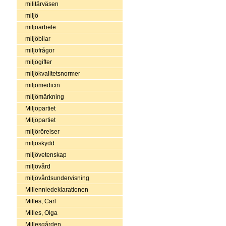
militärväsen
miljö
miljöarbete
miljöbilar
miljöfrågor
miljögifter
miljökvalitetsnormer
miljömedicin
miljömärkning
Miljöpartiet
Miljöpartiet
miljörörelser
miljöskydd
miljövetenskap
miljövård
miljövårdsundervisning
Millenniedeklarationen
Milles, Carl
Milles, Olga
Millesgården