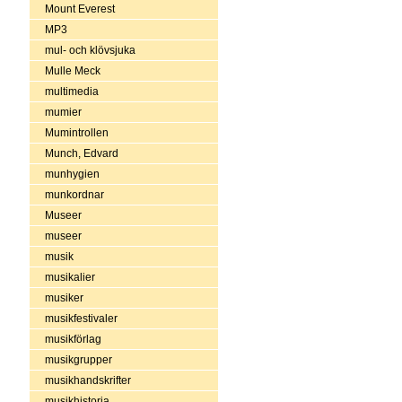
Mount Everest
MP3
mul- och klövsjuka
Mulle Meck
multimedia
mumier
Mumintrollen
Munch, Edvard
munhygien
munkordnar
Museer
museer
musik
musikalier
musiker
musikfestivaler
musikförlag
musikgrupper
musikhandskrifter
musikhistoria