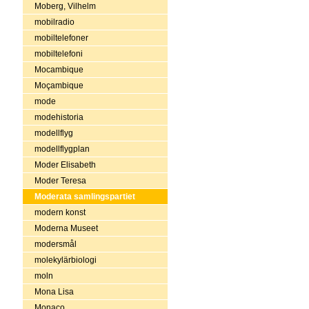
Moberg, Vilhelm
mobilradio
mobiltelefoner
mobiltelefoni
Mocambique
Moçambique
mode
modehistoria
modellflyg
modellflygplan
Moder Elisabeth
Moder Teresa
Moderata samlingspartiet
modern konst
Moderna Museet
modersmål
molekylärbiologi
moln
Mona Lisa
Monaco