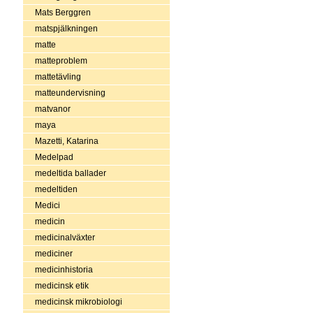
Mats Berggren
matspjälkningen
matte
matteproblem
mattetävling
matteundervisning
matvanor
maya
Mazetti, Katarina
Medelpad
medeltida ballader
medeltiden
Medici
medicin
medicinalväxter
mediciner
medicinhistoria
medicinsk etik
medicinsk mikrobiologi