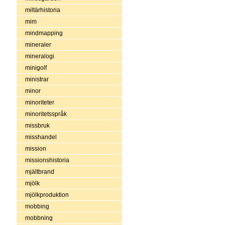
miltärhistoria
mim
mindmapping
mineraler
mineralogi
minigolf
ministrar
minor
minoriteter
minoritetsspråk
missbruk
misshandel
mission
missionshistoria
mjältbrand
mjölk
mjölkproduktion
mobbing
mobbning