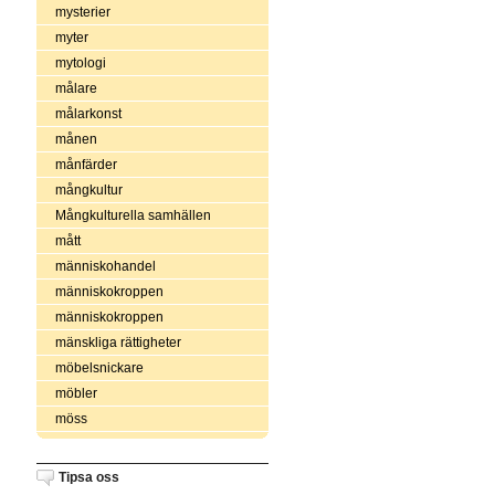
mysterier
myter
mytologi
målare
målarkonst
månen
månfärder
mångkultur
Mångkulturella samhällen
mått
människohandel
människokroppen
människokroppen
mänskliga rättigheter
möbelsnickare
möbler
möss
Tipsa oss