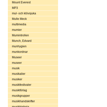
Mount Everest
MP3
mul- och klövsjuka
Mulle Meck
multimedia
mumier
Mumintrollen
Munch, Edvard
munhygien
munkordnar
Museer
museer
musik
musikalier
musiker
musikfestivaler
musikförlag
musikgrupper
musikhandskrifter
musikhistoria