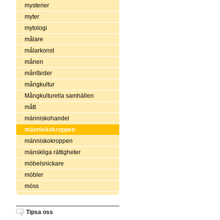
mysterier
myter
mytologi
målare
målarkonst
månen
månfärder
mångkultur
Mångkulturella samhällen
mått
människohandel
människokroppen
människokroppen
mänskliga rättigheter
möbelsnickare
möbler
möss
Tipsa oss