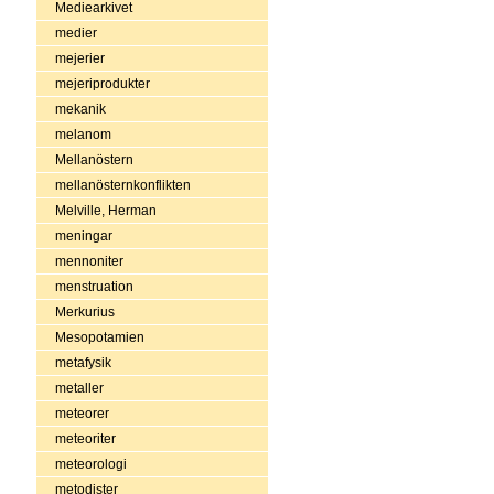
Mediearkivet
medier
mejerier
mejeriprodukter
mekanik
melanom
Mellanöstern
mellanösternkonflikten
Melville, Herman
meningar
mennoniter
menstruation
Merkurius
Mesopotamien
metafysik
metaller
meteorer
meteoriter
meteorologi
metodister