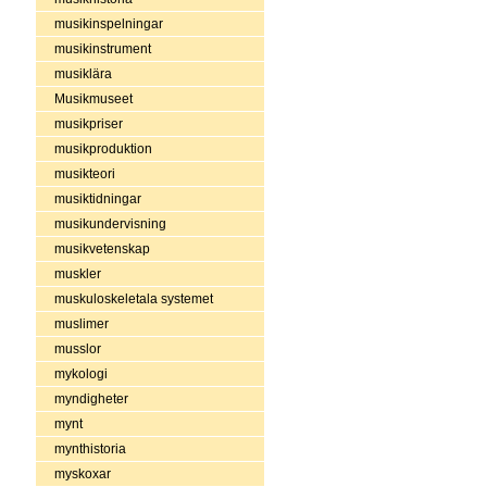
musikinspelningar
musikinstrument
musiklära
Musikmuseet
musikpriser
musikproduktion
musikteori
musiktidningar
musikundervisning
musikvetenskap
muskler
muskuloskeletala systemet
muslimer
musslor
mykologi
myndigheter
mynt
mynthistoria
myskoxar