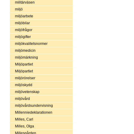
militärväsen
miljö
miljöarbete
miljöbilar
miljöfrågor
miljögifter
miljökvalitetsnormer
miljömedicin
miljömärkning
Miljöpartiet
Miljöpartiet
miljörörelser
miljöskydd
miljövetenskap
miljövård
miljövårdsundervisning
Millenniedeklarationen
Milles, Carl
Milles, Olga
Millesgården