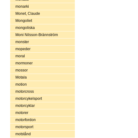
monarki
Monet, Claude
Mongoliet
mongoliska
Moni Nilsson-Brännström
monster
mopeder
moral
mormoner
mossor
Motala
motion
motorcross
motorcykelsport
motorcyklar
motorer
motorfordon
motorsport
motstånd