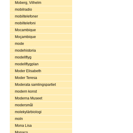
Moberg, Vilhelm
mobilradio
mobiltelefoner
mobiltelefoni
Mocambique
Moçambique
mode
modehistoria
modellflyg
modellflygplan
Moder Elisabeth
Moder Teresa
Moderata samlingspartiet
modern konst
Moderna Museet
modersmål
molekylärbiologi
moln
Mona Lisa
Monaco