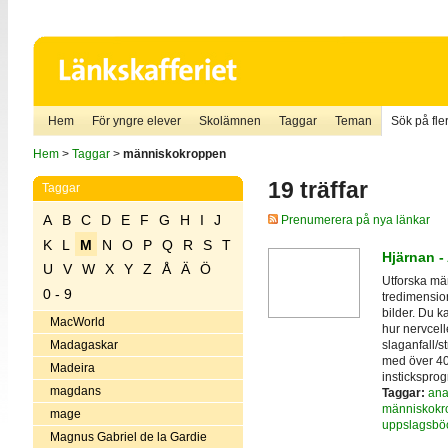
Hem
För yngre elever
Skolämnen
Taggar
Teman
Sök på fler
Hem
>
Taggar
>
människokroppen
19 träffar
Taggar
A
B
C
D
E
F
G
H
I
J
Prenumerera på nya länkar
K
L
M
N
O
P
Q
R
S
T
Hjärnan -
U
V
W
X
Y
Z
Å
Ä
Ö
Utforska mä
0 - 9
tredimension
bilder. Du k
MacWorld
hur nervcell
slaganfall/s
Madagaskar
med över 400
Madeira
instickspro
magdans
Taggar:
ana
människokr
mage
uppslagsbö
Magnus Gabriel de la Gardie