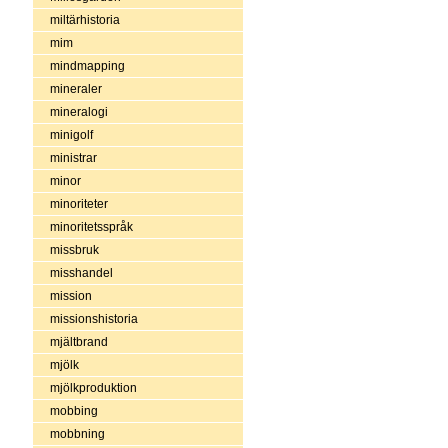
miltärhistoria
mim
mindmapping
mineraler
mineralogi
minigolf
ministrar
minor
minoriteter
minoritetsspråk
missbruk
misshandel
mission
missionshistoria
mjältbrand
mjölk
mjölkproduktion
mobbing
mobbning