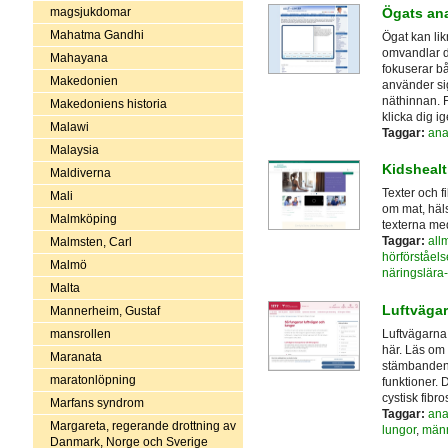
magsjukdomar
Ögats an
Mahatma Gandhi
Ögat kan lik
omvandlar de
Mahayana
fokuserar b
Makedonien
använder sig
näthinnan. F
Makedoniens historia
klicka dig 
Malawi
Taggar:
ana
Malaysia
Kidsheal
Maldiverna
Texter och 
Mali
om mat, häl
Malmköping
texterna med
Taggar:
all
Malmsten, Carl
hörförståels
Malmö
näringslära
Malta
Luftvägar
Mannerheim, Gustaf
Luftvägarna
mansrollen
här. Läs om 
Maranata
stämbanden, 
maratonlöpning
funktioner. 
cystisk fibr
Marfans syndrom
Taggar:
ana
Margareta, regerande drottning av
lungor
,
männ
Danmark, Norge och Sverige