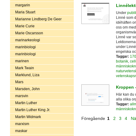
margarin
Linnélekt
Maria Stuart
Under
publi
Linné som d
Marianne Lindberg De Geer
idéhäften om
Marie Curie
oss om medi
organismvär
Marie Oscarsson
Linné var s
marinarkeologi
Lektionerna 
under Linnéå
marinbiologi
engelska oc
marinbiologi
Taggar:
170
marinen
botanik
,
cell
människokr
Mark Twain
naturvetens
Marklund, Liza
vetenskaps
Mars
Kroppen 
Marsden, John
Här kan du 
marsvin
alla olika o
Martin Luther
Taggar:
all
människokr
Martin Luther King Jr.
Martin Widmark
Föregående
1
2
3
4
Nä
marxism
maskar