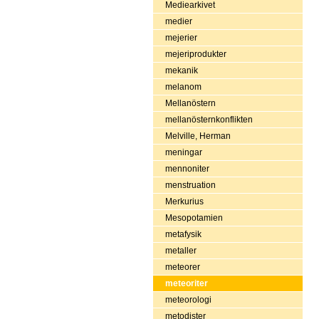
Mediearkivet
medier
mejerier
mejeriprodukter
mekanik
melanom
Mellanöstern
mellanösternkonflikten
Melville, Herman
meningar
mennoniter
menstruation
Merkurius
Mesopotamien
metafysik
metaller
meteorer
meteoriter
meteorologi
metodister