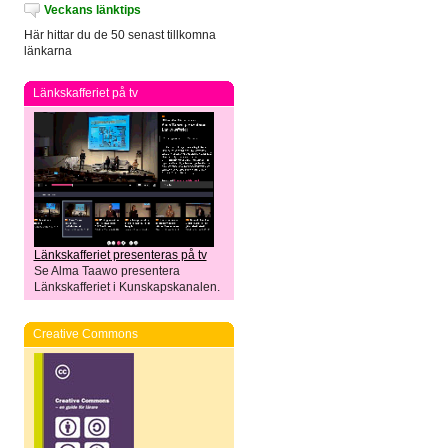
Veckans länktips
Här hittar du de 50 senast tillkomna
länkarna
Länkskafferiet på tv
Länkskafferiet presenteras på tv
Se Alma Taawo presentera
Länkskafferiet i Kunskapskanalen.
Creative Commons