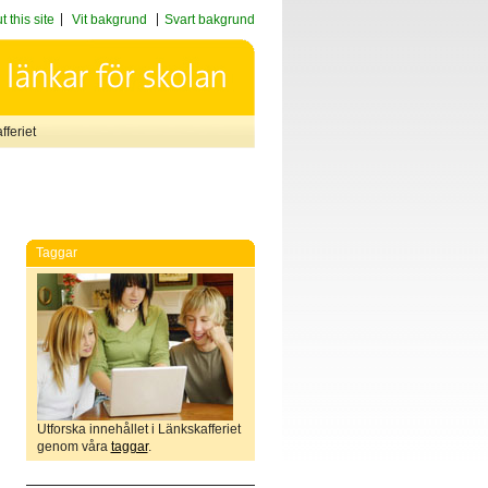
 this site
Vit bakgrund
Svart bakgrund
feriet
Taggar
Utforska innehållet i Länkskafferiet
genom våra
taggar
.