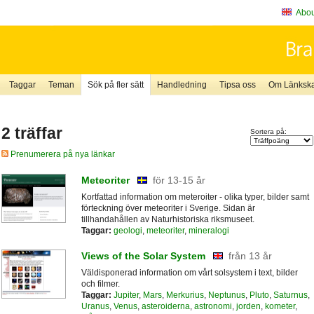
About
Taggar
Teman
Sök på fler sätt
Handledning
Tipsa oss
Om Länkskaf
2 träffar
Sortera på:
Prenumerera på nya länkar
Meteoriter
för 13-15 år
Kortfattad information om meteroiter - olika typer, bilder samt
förteckning över meteoriter i Sverige. Sidan är
tillhandahållen av Naturhistoriska riksmuseet.
Taggar:
geologi
,
meteoriter
,
mineralogi
Views of the Solar System
från 13 år
Väldisponerad information om vårt solsystem i text, bilder
och filmer.
Taggar:
Jupiter
,
Mars
,
Merkurius
,
Neptunus
,
Pluto
,
Saturnus
,
Uranus
,
Venus
,
asteroiderna
,
astronomi
,
jorden
,
kometer
,