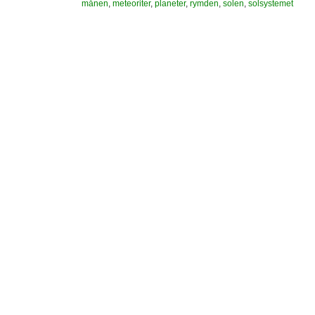
månen
,
meteoriter
,
planeter
,
rymden
,
solen
,
solsystemet