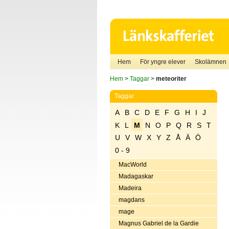
Hem
För yngre elever
Skolämnen
Hem
>
Taggar
>
meteoriter
Taggar
A
B
C
D
E
F
G
H
I
J
K
L
M
N
O
P
Q
R
S
T
U
V
W
X
Y
Z
Å
Ä
Ö
0 - 9
MacWorld
Madagaskar
Madeira
magdans
mage
Magnus Gabriel de la Gardie