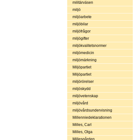
militärväsen
miljö
miljöarbete
miljöbilar
miljöfrågor
miljögifter
miljökvalitetsnormer
miljömedicin
miljömärkning
Miljöpartiet
Miljöpartiet
miljörörelser
miljöskydd
miljövetenskap
miljövård
miljövårdsundervisning
Millenniedeklarationen
Milles, Carl
Milles, Olga
Millesgården