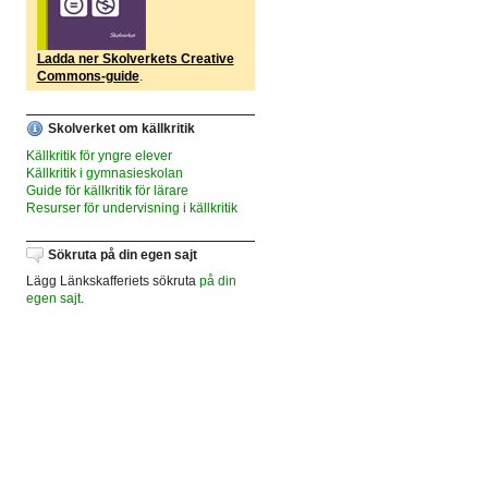
Ladda ner Skolverkets Creative
Commons-guide
.
Skolverket om källkritik
Källkritik för yngre elever
Källkritik i gymnasieskolan
Guide för källkritik för lärare
Resurser för undervisning i källkritik
Sökruta på din egen sajt
Lägg Länkskafferiets sökruta
på din
egen sajt
.