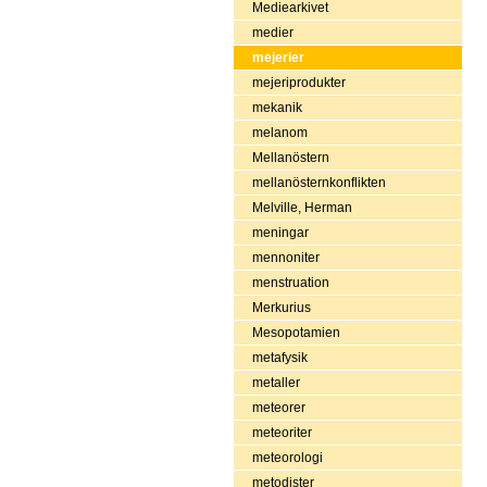
Mediearkivet
medier
mejerier
mejeriprodukter
mekanik
melanom
Mellanöstern
mellanösternkonflikten
Melville, Herman
meningar
mennoniter
menstruation
Merkurius
Mesopotamien
metafysik
metaller
meteorer
meteoriter
meteorologi
metodister