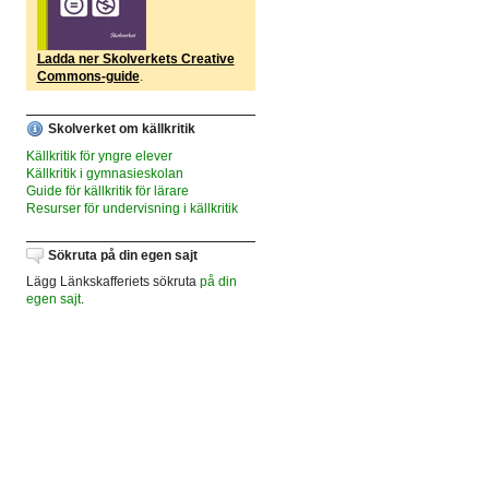
Ladda ner Skolverkets Creative
Commons-guide
.
Skolverket om källkritik
Källkritik för yngre elever
Källkritik i gymnasieskolan
Guide för källkritik för lärare
Resurser för undervisning i källkritik
Sökruta på din egen sajt
Lägg Länkskafferiets sökruta
på din
egen sajt
.