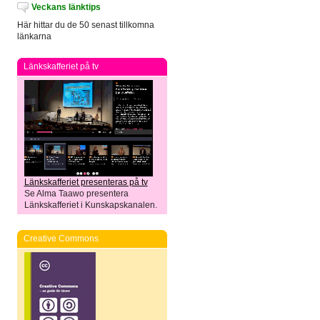
Veckans länktips
Här hittar du de 50 senast tillkomna
länkarna
Länkskafferiet på tv
Länkskafferiet presenteras på tv
Se Alma Taawo presentera
Länkskafferiet i Kunskapskanalen.
Creative Commons