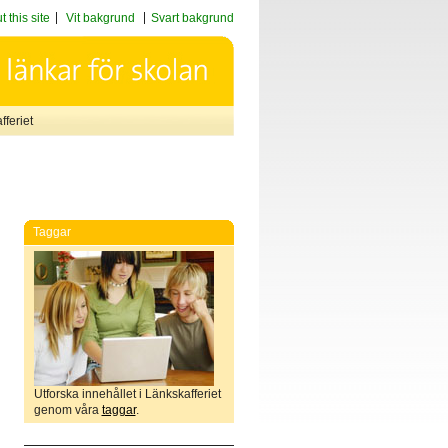
 this site
Vit bakgrund
Svart bakgrund
feriet
Taggar
Utforska innehållet i Länkskafferiet
genom våra
taggar
.