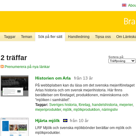
About
Taggar
Teman
Sök på fler sätt
Handledning
Tipsa oss
Om Länkskaf
2 träffar
Sortera på:
Prenumerera på nya länkar
Historien om Arla
från 13 år
På webbplatsen kan du läsa om det svenska mejeriföretaget
Arlas historia och om svensk mejerihistoria. Här finns
berättelser om företaget, produktionen, människorna och
"mjölken i samhället".
Taggar:
Sveriges historia
,
företag
,
handelshistoria
,
mejerier
,
mejeriprodukter
,
mjölk
,
mjölkproduktion
,
näringsliv
Hjärta mjölk
från 10 år
LRF Mjölk och svenska mjölkbönder berättar om mjölk och
mjölkprodukter.