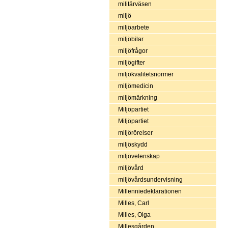
militärväsen
miljö
miljöarbete
miljöbilar
miljöfrågor
miljögifter
miljökvalitetsnormer
miljömedicin
miljömärkning
Miljöpartiet
Miljöpartiet
miljörörelser
miljöskydd
miljövetenskap
miljövård
miljövårdsundervisning
Millenniedeklarationen
Milles, Carl
Milles, Olga
Millesgården