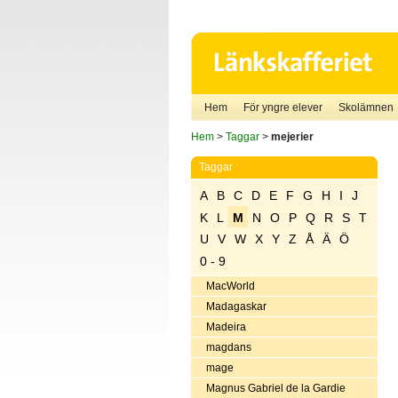
Hem
För yngre elever
Skolämnen
Hem
>
Taggar
>
mejerier
Taggar
A
B
C
D
E
F
G
H
I
J
K
L
M
N
O
P
Q
R
S
T
U
V
W
X
Y
Z
Å
Ä
Ö
0 - 9
MacWorld
Madagaskar
Madeira
magdans
mage
Magnus Gabriel de la Gardie