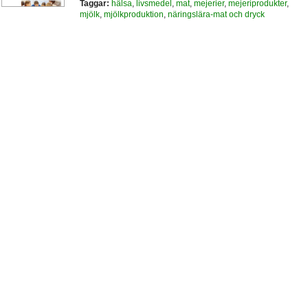
Taggar:
hälsa
,
livsmedel
,
mat
,
mejerier
,
mejeriprodukter
,
mjölk
,
mjölkproduktion
,
näringslära-mat och dryck